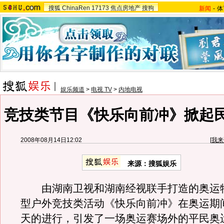
搜狐
ChinaRen
17173
焦点房地产
搜狗
新闻
-
体
娱乐频道
>
电视 TV
>
内地电视
竞技类节目《快乐向前冲》掀起
2008年08月14日12:02
[
我来
来源：搜狐娱乐
由湖南卫视和湖南经视联手打造的奥运
型户外竞技类活动《快乐向前冲》在奥运期
天的进行，引发了一场奥运赛场外的平民奥