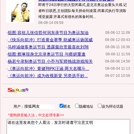
即将于24日举行的大型闭幕式,是北京奥运会重头大戏.记
者昨日获悉,主创团队每天拼命到凌晨.闭幕式执行导演陈
维亚披露:开幕式有很长的筹备时间...
08-08-14 09:58
·
组图:容祖儿张信哲何润东录节目为奥运加油
08-08-12 11:08
·
《快乐向前冲》打造黄金赛季 助威奥运扬国威
08-08-12 00:43
·
马梓涵做客奥运节目 透露最欣赏最喜欢刘翔
08-08-11 16:36
·
组图:蔡琳现身北京录奥运节目 与蔡妍重逢
08-08-11 11:59
·
杨若兮录制奥运节目 小乔与军师挑战游戏闯关
08-08-06 14:56
·
《奥运向前冲》黄健翔PK汪涵 两大名嘴斗...
08-08-04 11:13
·
《奥运向前冲》成为收视新宠 另类选手妙...
08-07-10 10:56
用户：
匿名
隐藏地址
设为辩论话题
*搜狗拼音输入法，中文处理专家>>