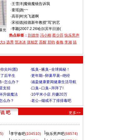
·
王雪洋
|
魔镜魔镜告诉我
·
童瑶
|
跑~~
·
高菲
|
时光飞逝啊
·
宋祖德
|
祖德新年教授“骂”的艺
·
李颖
|
2007.2.26哈尔滨半日游(
曝光
热点标签：
刘德华
冯小刚
蔡少芬
快乐男声
大s
选秀
范冰冰
张柏芝
苏醒
郑钧
春晚
李湘
搞
你尖叫(图)
·
狐臭--腋臭--全球揭秘！
毁了后半生
·
更年期--卵巢早衰--绝经
--怎么办？
·
涵盖健康要闻健康生活导航
明星支招
·
口臭--口臭--拜拜了!
罩杯升级魔法
·
10平米小店 月赚20万
-怎么办？
·
老公--烟戒不了排排毒吧
说 吧
更多>>
5)
李宇春吧
(104510)
快乐男声吧
(68574)