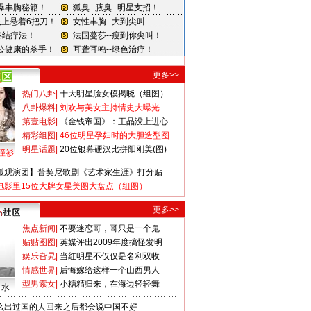
更多>>
热门八卦
|
十大明星脸女模揭晓（组图）
八卦爆料
|
刘欢与美女主持情史大曝光
第壹电影
|
《金钱帝国》：王晶没上进心
精彩组图
|
46位明星孕妇时的大胆造型图
明星话题
|
20位银幕硬汉比拼阳刚美(图)
撞衫
狐观演团】普契尼歌剧《艺术家生涯》打分贴
电影里15位大牌女星美图大盘点（组图）
更多>>
焦点新闻
|
不要迷恋哥，哥只是一个鬼
贴贴图图
|
英媒评出2009年度搞怪发明
娱乐旮旯
|
当红明星不仅仅是名利双收
情感世界
|
后悔嫁给这样一个山西男人
型男索女
|
小糖精归来，在海边轻轻舞
口水
么出过国的人回来之后都会说中国不好