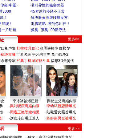
你尖叫(图)
·
吸引异性的秘密武器
3000
·
45岁以前停经不正常
不误！
·
解决脸黄脾虚腰痛良方
美展现！
·
泡脚减肥--瘦到你叫停！
起一片明镜
·
狐臭--腋臭--09新疗法
更多>>
对口相声集
杜拉拉升职记
张震讲故事
红楼梦
-精绝古城
世界名著
平凡的世界
货币战争2
毒杀毒专家
经典手机游游格斗集
福彩3D走势图
情史
李冰冰被爆已婚
揭秘生父离婚内幕
孕
·
揭刘晓庆离婚内幕
·
李幼斌新恋情曝光
婚
·
周迅王艳婆媳相见
·
陆毅爱女照首曝光
折
·
刘嘉玲自曝正造人
·
陈好新男友被曝光
 后
更多>>
喂猕猴桃(图)
·
独家：章子怡带妈妈看电影