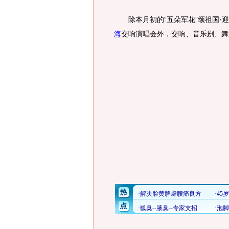
除本月初的“五朵军花”颂祖国·迎奥
海
交响演唱会外，交响、音乐剧、舞