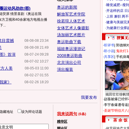
·
睡觉减肥--瘦到
奥运的新闻
圈运动风劲吹(图)
·
开这样的店 日进
陆荧屏.情景喜剧《奥运在我
解放军艺术学院
·
上班 兼职 两
在东方卫视和40余家地方电视台播
徐若瑄人体艺术
·
健康与美丽完
...
女体艺术人像摄影
·
为健康行业撑
汤加丽艺术图片
炫目震撼
08-08-08 23:34
奥运歌曲下载
·
听评书
|
郭德纲
呈
08-08-08 21:49
福娃奥运漫游记
·
听小说
|
鬼吹灯1
图》首演
08-07-24 09:28
2008奥运歌曲
·
共享区
|
手机病
08-07-02 10:27
北京演出公司
东方人美
08-05-03 11:00
演出服装
08-02-27 01:55
在我家》
08-02-26 18:20
揭田壮壮徐帆
我要发布
·
赵薇被爆已经怀
·
李宇春爆遭母逼
·
圣诞节明信片八
隐藏地址
设为辩论话题
我来说两句
(6条)
茶 余 饭
精华区
辩论区
·
何炅获地产大亨