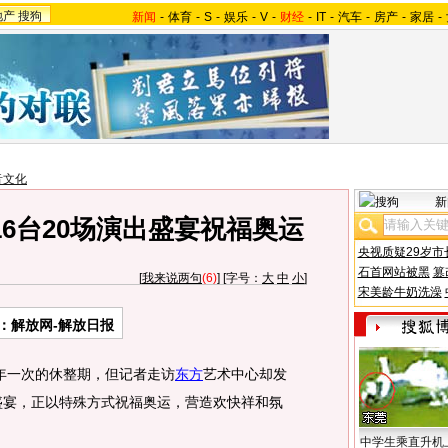
地产
搜狗
新闻
-
体育
-
S
-
娱乐
-
V
-
财经
-
IT
-
汽车
-
房产
-
家居
-
音文化
新
6台20场演出盛宴祝福奥运
央视质疑29岁市
石首网站被黑
篡
[
我来说两句
(6)
] [字号：
大
中
小
]
宋美龄牛奶洗澡
：解放网-解放日报
一次的休整期，但记者走访
东方
艺术中心却发
出盛宴，正以特殊方式祝福奥运，营造欢快祥和氛
中学生乘直升机