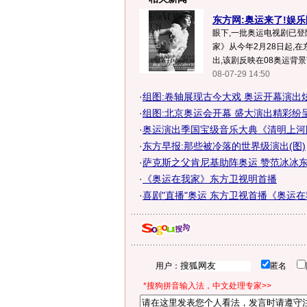
东方网:奥运来了!娱乐
眼下,一批奥运电视剧已登
家》从今年2月28日起,
出,该剧反映在08奥运背景下
08-07-29 14:50
·
组图:卷轴展现古今大戏 奥运开幕演出
·
组图:北京奥运会开幕 盛大演出精彩纷
·
奥运演出季国宝级音乐大典《清明上河
·
东方早报:那些被冷落的世界级演出(图)
·
萨克斯之父肯尼基助阵奥运 赞范冰冰
·
《奥运在我家》东方卫视明首播
·
喜剧"直播"奥运 东方卫视首播《奥运
用户：
匿名
*搜狗拼音输入法，中文处理专家>>