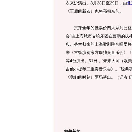
次来沪演出。8月28日至29日，由
北
《王后的新衣》也将亮相东艺。
贯穿全年的低票价四大系列公益演
会”由上海城市交响乐团在曹鹏的执
典、芬兰归来的上海歌剧院合唱团将演
来《古筝演奏家方瑜独奏音乐会》《笛
等4台演出。31日，“未来大师（欧
吉他小提琴二重奏音乐会》。“经典
《我们的时刻》两场演出。（记者 
相关新闻