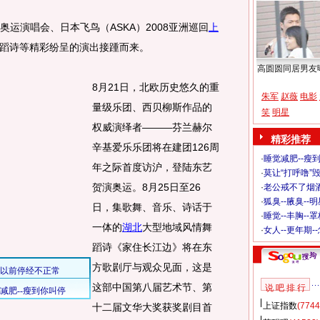
运演唱会、日本飞鸟（ASKA）2008亚洲巡回
上
蹈诗等精彩纷呈的演出接踵而来。
高圆圆同居男友
8月21日，北欧历史悠久的重
朱军
赵薇
电影
量级乐团、西贝柳斯作品的
笑
明星
权威演绎者———芬兰赫尔
精彩推荐
辛基爱乐乐团将在建团126周
·
睡觉减肥--瘦到
年之际首度访沪，登陆东艺
·
莫让“打呼噜”
贺演奥运。8月25日至26
·
老公戒不了烟酒
·
狐臭--腋臭--
日，集歌舞、音乐、诗话于
·
睡觉--丰胸--
一体的
湖北
大型地域风情舞
·
女人--更年期-
蹈诗《家住长江边》将在东
方歌剧厅与观众见面，这是
这部中国第八届艺术节、第
说 吧 排 行
上证指数
(7744
十二届文华大奖获奖剧目首