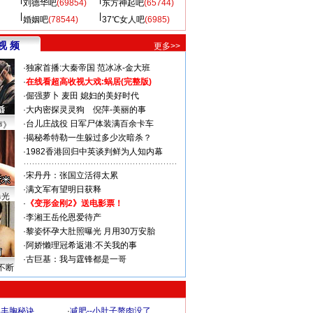
刘德华吧
(69854)
东方神起吧
(65744)
婚姻吧
(78544)
37℃女人吧
(6985)
视 频
更多>>
·
独家首播:大秦帝国
范冰冰-金大班
·
在线看超高收视大戏:
蜗居(完整版)
·
倔强萝卜
麦田
媳妇的美好时代
·
大内密探灵灵狗
倪萍-美丽的事
·
台儿庄战役 日军尸体装满百余卡车
声》
·
揭秘希特勒一生躲过多少次暗杀？
·
1982香港回归中英谈判鲜为人知内幕
·
宋丹丹：张国立活得太累
·
满文军有望明日获释
曝光
·
《变形金刚2》送电影票！
·
李湘王岳伦恩爱待产
·
黎姿怀孕大肚照曝光 月用30万安胎
·
阿娇懒理冠希返港:不关我的事
·
古巨基：我与霆锋都是一哥
不断
爆丰胸秘诀
·
减肥--小肚子赘肉没了