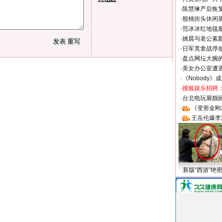
·
陈慧琳产后恢复
·
殷桃街头休闲装
·
范冰冰红地毯
·
姚晨与老公素
·
日军竟拿战俘
·
盘点网坛大腕
·
美女办公室遭
·
《Nobody》
·
搜狐娱乐招聘
·
台北电玩展靓丽S
·
《变形金刚
·
王岳伦爆李
新版“西游”绝