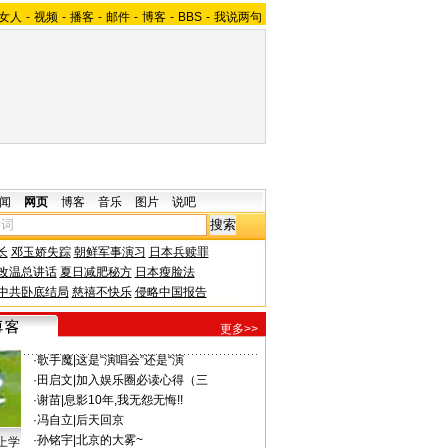
女人
-
视频
-
播客
-
邮件
-
博客
-
BBS
-
我说两句
闻
网页
博客
音乐
图片
说吧
长
邓玉娇失踪
朝鲜军事演习
日本兵赎罪
改温总讲话
夏日减肥秘方
日本瘦脸法
中共卧底结局
慈禧不快乐
侵略中国报告
更多>>
·
歌手魔
|
这是“演唱会”还是“演
·
田启文
|
加入娱乐圈必读心得（三
·
谢苗
|
息影10年,我无怨无悔!!
·
冯自立
|
后天回京
·
孙铭宇
|
北京的大雾~
上学