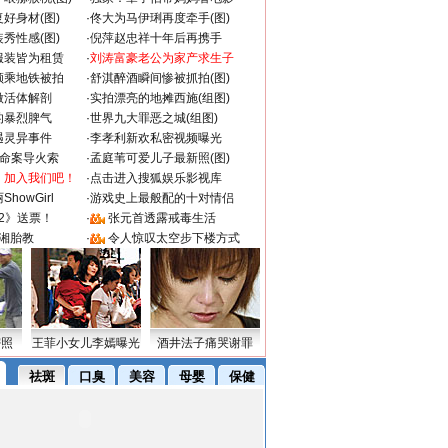
好身材(图)
·
佟大为马伊琍再度牵手(图)
秀性感(图)
·
倪萍赵忠祥十年后再携手
服装皆为租赁
·
刘涛富豪老公为家产求生子
颜乘地铁被拍
·
舒淇醉酒瞬间惨被抓拍(图)
做活体解剖
·
实拍漂亮的地摊西施(组图)
的暴烈脾气
·
世界九大罪恶之城(组图)
遇灵异事件
·
李孝利新欢私密视频曝光
成命案导火索
·
孟庭苇可爱儿子最新照(图)
：加入我们吧！
·
点击进入搜狐娱乐影视库
howGirl
·
游戏史上最般配的十对情侣
2》送票！
·
张元首透露戒毒生活
湘胎教
·
令人惊叹太空步下楼方式
密照
王菲小女儿李嫣曝光
酒井法子痛哭谢罪