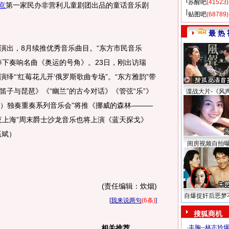
苏醒吧
(41523)
京
第一家民办非营利儿童剧团出品的童话音乐剧
贴图吧
(68789)
最 热 
出，8月续推优秀音乐曲目。“东方市民音乐
棒下奏响名曲《奥运的号角》。23日，刚出访瑞
绎“‘红莓花儿开’俄罗斯歌曲专场”。“东方雅韵”带
子与琵琶》《“幽兰”的古今对话》《管弦“乐”》
谍战大片-《风
美）独奏重奏系列音乐会”将推《挪威的森林———
夜上海”周末爵士沙龙音乐也将上演《蓝天探戈》
伍斌）
闺房视频自拍
(责任编辑：炊烟)
自爆捉奸后恶梦
[
我来说两句
(6条)
]
搜狐商机
相关推荐
·
丰胸--林志玲