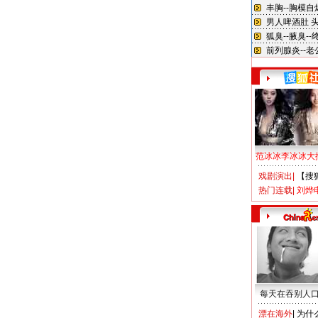
范冰冰李冰冰大
戏剧演出
|
【搜
热门连载
|
刘烨
每天在吞别人
漂在海外
|
为什