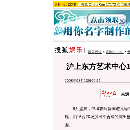
搜狐
ChinaRen
17173
焦点房
娱乐频道
>
戏剧 drama
>
沪上东方艺术中心1
2008年08月13日09:54
来源
8月盛夏，申城剧院普遍进入每年
现，由16台20场演出汇合成的演
围。