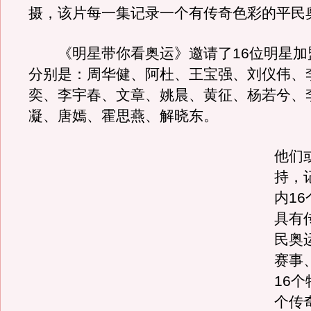
摄，该片每一集记录一个有传奇色彩的平民
《明星带你看奥运》邀请了16位明星加
分别是：周华健、阿杜、王宝强、刘仪伟、
奕、李宇春、文章、姚晨、黄征、杨若兮、
凝、唐嫣、霍思燕、解晓东。
他们
持，
内1
具有
民奥
赛事
16个
个传