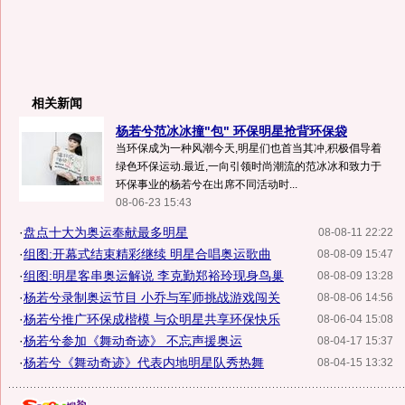
相关新闻
杨若兮范冰冰撞"包" 环保明星抢背环保袋
当环保成为一种风潮今天,明星们也首当其冲,积极倡导着
绿色环保运动.最近,一向引领时尚潮流的范冰冰和致力于
环保事业的杨若兮在出席不同活动时...
08-06-23 15:43
·
盘点十大为奥运奉献最多明星
08-08-11 22:22
·
组图:开幕式结束精彩继续 明星合唱奥运歌曲
08-08-09 15:47
·
组图:明星客串奥运解说 李克勤郑裕玲现身鸟巢
08-08-09 13:28
·
杨若兮录制奥运节目 小乔与军师挑战游戏闯关
08-08-06 14:56
·
杨若兮推广环保成楷模 与众明星共享环保快乐
08-06-04 15:08
·
杨若兮参加《舞动奇迹》 不忘声援奥运
08-04-17 15:37
·
杨若兮《舞动奇迹》代表内地明星队秀热舞
08-04-15 13:32