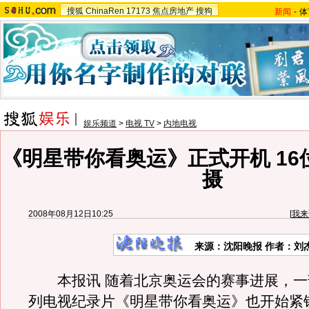
搜狐
ChinaRen
17173
焦点房地产
搜狗
新闻
-
体
娱乐频道
>
电视 TV
>
内地电视
《明星带你看奥运》正式开机 16
摄
2008年08月12日10:25
[
我来
来源：沈阳晚报 作者：刘
本报讯 随着北京奥运会的赛事进展，一部
列电视纪录片《明星带你看奥运》也开始紧