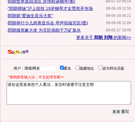
·
郎朗世界巡回演出 穿球鞋谈钢琴(图)
08-07-10 09:14
·
"郎朗师妹"沪上炫技 19岁钢琴才女贾然开专场
08-06-19 11:55
·
郎朗获"爱迪生音乐大奖"
08-06-19 06:21
·
郎朗举行少儿慈善音乐会 琴声祝福灾区(图)
08-06-06 11:09
·
郎朗做形象大使 为灾区捐助千万矿泉水
08-05-27 18:09
更多关于
郎朗 刘翔
的新闻>>
用户：
匿名
隐藏地址
设为辩论话题
*搜狗拼音输入法，中文处理专家>>