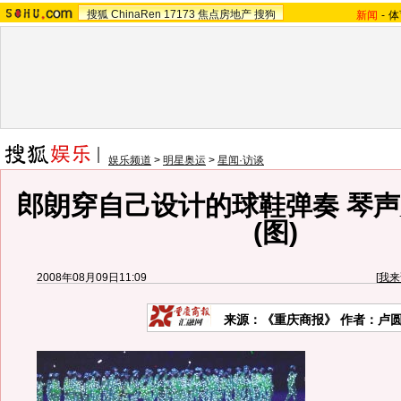
搜狐
ChinaRen
17173
焦点房地产
搜狗
新闻
-
体
娱乐频道
>
明星奥运
>
星闻·访谈
郎朗穿自己设计的球鞋弹奏 琴
(图)
2008年08月09日11:09
[
我来
来源：《重庆商报》 作者：卢