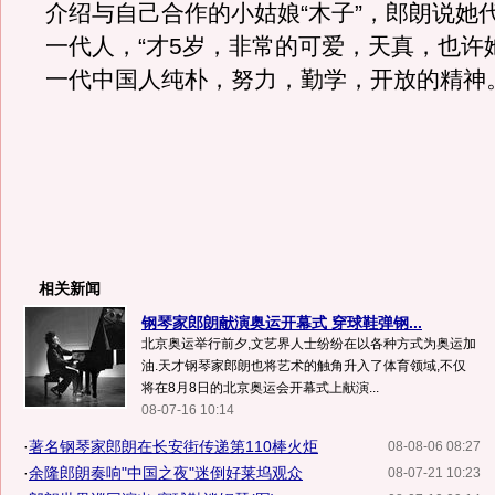
介绍与自己合作的小姑娘“木子”，郎朗说她
一代人，“才5岁，非常的可爱，天真，也许
一代中国人纯朴，努力，勤学，开放的精神。
相关新闻
钢琴家郎朗献演奥运开幕式 穿球鞋弹钢...
北京奥运举行前夕,文艺界人士纷纷在以各种方式为奥运加
油.天才钢琴家郎朗也将艺术的触角升入了体育领域,不仅
将在8月8日的北京奥运会开幕式上献演...
08-07-16 10:14
·
著名钢琴家郎朗在长安街传递第110棒火炬
08-08-06 08:27
·
余隆郎朗奏响"中国之夜"迷倒好莱坞观众
08-07-21 10:23