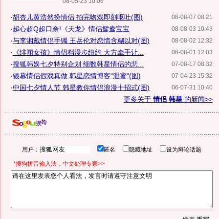
08-05-23 10:06
·
胡杏儿黄浩然扮情侣 拍完吻戏即刻呕吐(图)
08-08-07 08:21
·
超心超Q超口奈!《天龙》情侣鸳鸯宝宝
08-08-03 10:43
·
与李湘戴情侣手镯 王岳伦对恋情含糊以对(图)
08-08-02 12:32
·
《绯闻女孩》情侣档漫步纽约 大方牵手让...
08-08-01 12:03
·
搜狐韩娱七夕特别企划 细数韩星情侣的悲...
07-08-17 08:32
·
银幕情侣假戏真做 韩星恋情博客"泄蜜"(图)
07-04-23 15:32
·
中国七夕情人节 韩星教你情侣浪漫十招式(图)
06-07-31 10:40
更多关于
情侣 韩星
的新闻>>
用户：
匿名
隐藏地址
设为辩论话题
*搜狗拼音输入法，中文处理专家>>