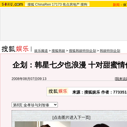
搜狐
ChinaRen
17173
焦点房地产
搜狗
新闻
-
体
娱乐频道
>
搜狐韩娱
>
搜狐韩娱特别企划
>
韩娱特别企划
企划：韩星七夕也浪漫 十对甜蜜情
2008年08月07日09:13
[
我来说
来源：搜狐娱乐 作者：773351
[点击图片进入下一页]