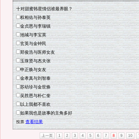
十对甜蜜韩星情侣谁最养眼？
权相佑与孙泰英
金贞恩与李瑞镇
池城与李宝英
玄英与金钟民
郑俊浩与医师女友
玉珠贤与杰夫张
申正焕与女友
金孝真与刘智泰
苏幼珍与金世焕
吴胜恩与朴仁奎
以上我都不喜欢
如果我也是故事的主角多好
查看结果
上一页
1
2
3
4
5
6
7
8
9
10