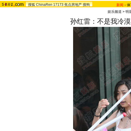
搜狐
ChinaRen
17173
焦点房地产
搜狗
新闻
-
体
娱乐频道
>
明
孙红雷：不是我冷漠