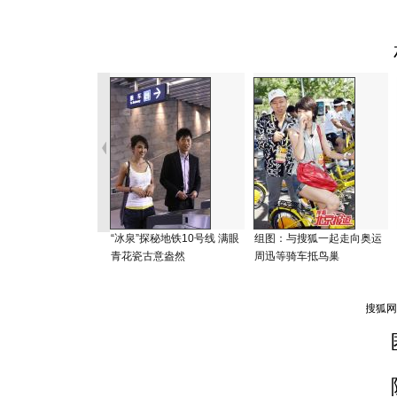
“冰泉”探秘地铁10号线 满眼
组图：与搜狐一起走向奥运
青花瓷古意盎然
周迅等骑车抵鸟巢