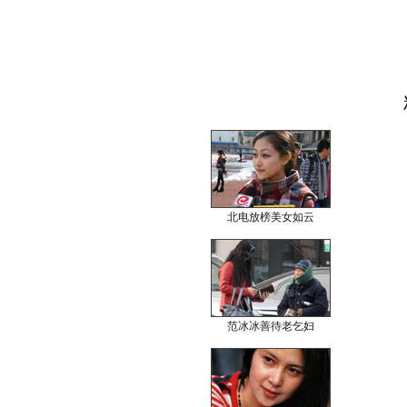
北电放榜美女如云
范冰冰善待老乞妇