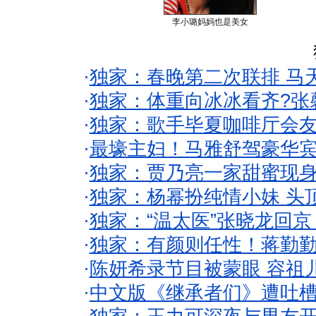
李小璐妈妈也是美女
·
独家：春晚第二次联排 马
·
独家：体重向冰冰看齐?张
·
独家：歌手毕夏咖啡厅会友
·
最壕主妇！马雅舒驾豪华
·
独家：贾乃亮一家甜蜜现身
·
独家：杨幂扮纯情小妹 头
·
独家：“温太医”张晓龙回京
·
独家：有颜则任性！蒋勤
·
陈妍希录节目被蒙眼 容祖
·
中文版《继承者们》遭吐槽