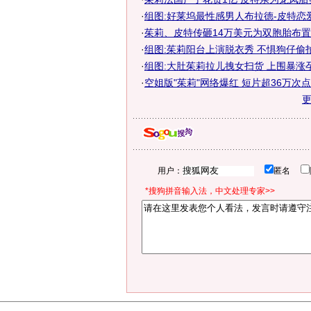
·
组图:好莱坞最性感男人布拉德-皮特恋
·
茱莉、皮特传砸14万美元为双胞胎布置婴
·
组图:茱莉阳台上演脱衣秀 不惧狗仔偷
·
组图:大肚茱莉拉儿拽女扫货 上围暴涨
·
空姐版"茱莉"网络爆红 短片超36万次点击(
用户：
匿名
*搜狗拼音输入法，中文处理专家>>