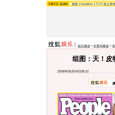
搜狐
ChinaRen
17173
焦点房
娱乐频道
>
好莱坞频道
>
组图：天！皮
2008年08月04日08:32