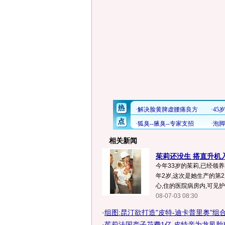
相关新闻
茱莉还没生 搭直升机入
今年33岁的茱莉,已经领
年2岁,这次是她生产的第
心,住的医院病房内,可见护
08-07-03 08:30
·
组图:昆汀欲打造"皮特-迪卡普里奥"组
·
茱莉法国产子花费1亿 皮特亲为龙凤胎