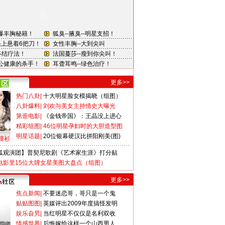
更多>>
热门八卦
|
十大明星脸女模揭晓（组图）
八卦爆料
|
刘欢与美女主持情史大曝光
第壹电影
|
《金钱帝国》：王晶没上进心
精彩组图
|
46位明星孕妇时的大胆造型图
明星话题
|
20位银幕硬汉比拼阳刚美(图)
撞衫
狐观演团】普契尼歌剧《艺术家生涯》打分贴
电影里15位大牌女星美图大盘点（组图）
更多>>
焦点新闻
|
不要迷恋哥，哥只是一个鬼
贴贴图图
|
英媒评出2009年度搞怪发明
娱乐旮旯
|
当红明星不仅仅是名利双收
情感世界
|
后悔嫁给这样一个山西男人