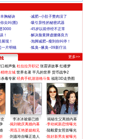
爆丰胸秘诀
·
减肥--小肚子赘肉没了
你尖叫(图)
·
吸引异性的秘密武器
3000
·
45岁以前停经不正常
不误！
·
解决脸黄脾虚腰痛良方
美展现！
·
泡脚减肥--瘦到你叫停！
起一片明镜
·
狐臭--腋臭--09新疗法
更多>>
对口相声集
杜拉拉升职记
张震讲故事
红楼梦
-精绝古城
世界名著
平凡的世界
货币战争2
毒杀毒专家
经典手机游游格斗集
福彩3D走势图
情史
李冰冰被爆已婚
揭秘生父离婚内幕
孕
·
揭刘晓庆离婚内幕
·
李幼斌新恋情曝光
婚
·
周迅王艳婆媳相见
·
陆毅爱女照首曝光
折
·
刘嘉玲自曝正造人
·
陈好新男友被曝光