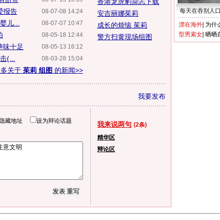
香港龙虎豹杂志下载
爱报告
每天在吞别人
08-07-08 14:24
安吉丽娜茱莉
儿...
08-07-07 10:47
成长的烦恼 茱莉
漂在海外
|
为什
拍
型男索女
|
晒晒
08-05-18 12:44
警方扫黄现场组图
孕味十足
08-05-13 16:12
...
08-03-28 15:04
更多关于
茱莉 组图
的新闻>>
我要发布
隐藏地址
设为辩论话题
我来说两句
(2条)
精华区
辩论区