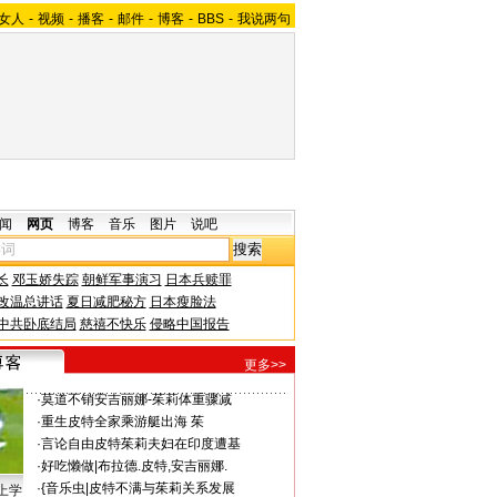
女人
-
视频
-
播客
-
邮件
-
博客
-
BBS
-
我说两句
闻
网页
博客
音乐
图片
说吧
长
邓玉娇失踪
朝鲜军事演习
日本兵赎罪
改温总讲话
夏日减肥秘方
日本瘦脸法
中共卧底结局
慈禧不快乐
侵略中国报告
更多>>
·
莫道不销
安吉丽娜-茱莉体重骤减
·
重生
皮特全家乘游艇出海 茱
·
言论自由
皮特茱莉夫妇在印度遭基
·
好吃懒做
|
布拉德.皮特,安吉丽娜.
·
{音乐虫
|
皮特不满与茱莉关系发展
上学