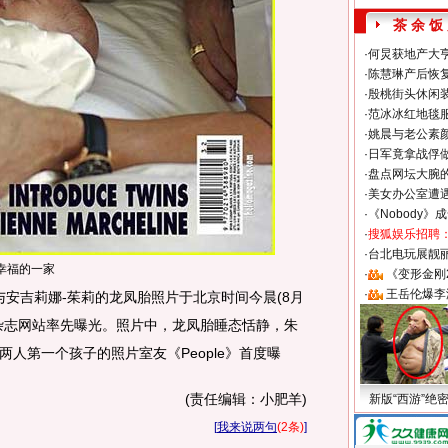
茶 余 饭
·
何炅获地产大亨
·
陈慧琳产后恢复
·
殷桃街头休闲装
·
范冰冰红地毯
·
姚晨与老公素
·
日军竟拿战俘
·
盘点网坛大腕
·
美女办公室遭
·
《Nobody》
·
搜狐娱乐招聘
·
台北电玩展靓丽S
幸福的一家
·
《变形金刚
·
王岳伦爆李
安吉莉娜-茱莉的龙凤胎照片于北京时间今晨(8月
lo！》杂志网站率先曝光。照片中，龙凤胎睡态恬静，朱
人第一个孩子的照片室友《People》首度曝
(责任编辑：小肥羊)
新版“西游”绝
[
我来说两句
(2条)
]