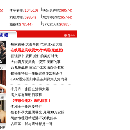
5)
李宇春吧
(104510)
快乐男声吧
(68574)
刘德华吧
(69854)
东方神起吧
(65744)
婚姻吧
(78544)
37℃女人吧
(6985)
视 频
更多>>
·
独家首播:大秦帝国
范冰冰-金大班
·
在线看超高收视大戏:
蜗居(完整版)
·
倔强萝卜
麦田
媳妇的美好时代
·
大内密探灵灵狗
倪萍-美丽的事
·
台儿庄战役 日军尸体装满百余卡车
声》
·
揭秘希特勒一生躲过多少次暗杀？
·
1982香港回归中英谈判鲜为人知内幕
·
宋丹丹：张国立活得太累
·
满文军有望明日获释
曝光
·
《变形金刚2》送电影票！
·
李湘王岳伦恩爱待产
·
黎姿怀孕大肚照曝光 月用30万安胎
·
阿娇懒理冠希返港:不关我的事
·
古巨基：我与霆锋都是一哥
不断