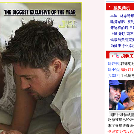
搜狐商机
·
丰胸--林志玲
·
睡觉减肥--瘦到
·
开这样的店 日进
·
上班 兼职 两
·
健康与美丽完
·
为健康行业撑
·
听评书
|
郭德纲
·
听小说
|
鬼吹灯1
·
共享区
|
手机病
揭田壮壮徐帆
·
赵薇被爆已经怀
·
李宇春爆遭母逼
·
圣诞节明信片八