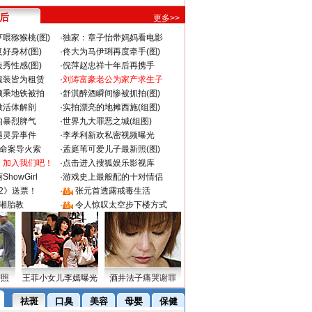
 后
更多>>
喂猕猴桃(图)
·
独家：章子怡带妈妈看电影
好身材(图)
·
佟大为马伊琍再度牵手(图)
秀性感(图)
·
倪萍赵忠祥十年后再携手
服装皆为租赁
·
刘涛富豪老公为家产求生子
颜乘地铁被拍
·
舒淇醉酒瞬间惨被抓拍(图)
做活体解剖
·
实拍漂亮的地摊西施(组图)
的暴烈脾气
·
世界九大罪恶之城(组图)
遇灵异事件
·
李孝利新欢私密视频曝光
成命案导火索
·
孟庭苇可爱儿子最新照(图)
：加入我们吧！
·
点击进入搜狐娱乐影视库
howGirl
·
游戏史上最般配的十对情侣
2》送票！
·
张元首透露戒毒生活
湘胎教
·
令人惊叹太空步下楼方式
密照
王菲小女儿李嫣曝光
酒井法子痛哭谢罪