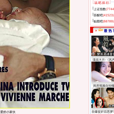
说 吧 排 行
上证指数
(7744
苏醒吧
(41523)
贴图吧
(68789)
最 热 
谍战大片-《风
闺房视频自拍
自爆捉奸后恶梦
可爱的小家伙