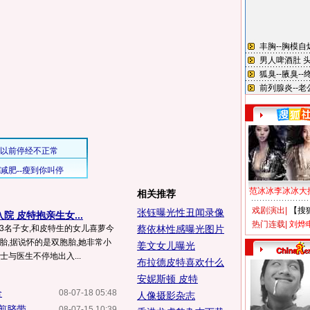
范冰冰李冰冰大
相关推荐
戏剧演出
|
【搜
张钰曝光性丑闻录像
院 皮特抱亲生女...
热门连载
|
刘烨
养3名子女,和皮特生的女儿喜萝今
蔡依林性感曝光图片
2胎,据说怀的是双胞胎,她非常小
姜文女儿曝光
士与医生不停地出入...
布拉德皮特喜欢什么
安妮斯顿 皮特
合
08-07-18 05:48
人像摄影杂志
剪脐带
08-07-15 10:39