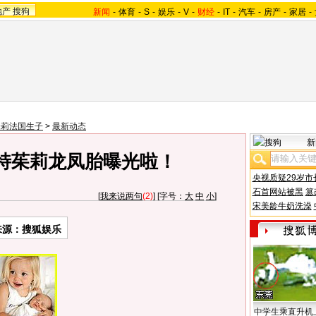
地产
搜狗
新闻
-
体育
-
S
-
娱乐
-
V
-
财经
-
IT
-
汽车
-
房产
-
家居
-
朱莉法国生子
>
最新动态
新
特茱莉龙凤胎曝光啦！
央视质疑29岁市
石首网站被黑
篡
[
我来说两句
(2)
] [字号：
大
中
小
]
宋美龄牛奶洗澡
来源：搜狐娱乐
中学生乘直升机