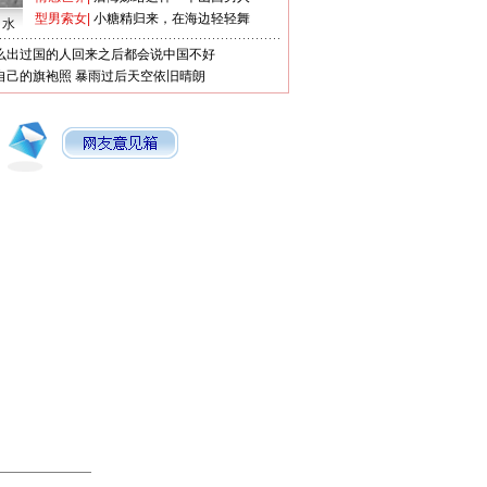
型男索女
|
小糖精归来，在海边轻轻舞
口水
么出过国的人回来之后都会说中国不好
自己的旗袍照
暴雨过后天空依旧晴朗