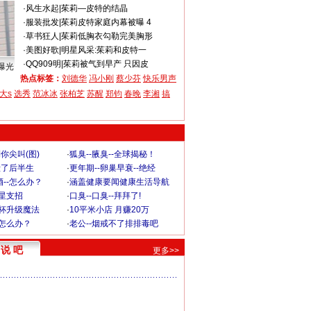
·
风生水起
|
茱莉—皮特的结晶
·
服装批发
|
茱莉皮特家庭内幕被曝 4
·
草书狂人
|
茱莉低胸衣勾勒完美胸形
·
美图好歌
|
明星风采:茱莉和皮特一
·
QQ909明
|
茱莉被气到早产 只因皮
曝光
热点标签：
刘德华
冯小刚
蔡少芬
快乐男声
大s
选秀
范冰冰
张柏芝
苏醒
郑钧
春晚
李湘
搞
你尖叫(图)
·
狐臭--腋臭--全球揭秘！
毁了后半生
·
更年期--卵巢早衰--绝经
--怎么办？
·
涵盖健康要闻健康生活导航
明星支招
·
口臭--口臭--拜拜了!
罩杯升级魔法
·
10平米小店 月赚20万
-怎么办？
·
老公--烟戒不了排排毒吧
说 吧
更多>>