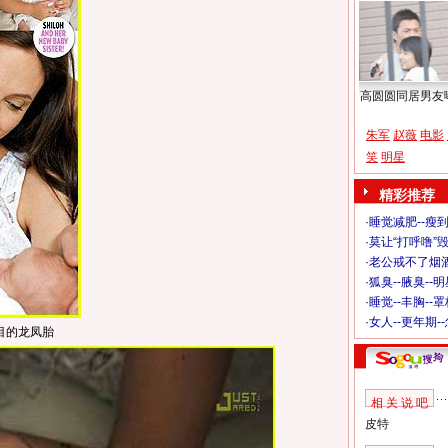
高圆圆同居男友
朱军
赵薇
电影
笑
明星
精彩推荐
·
睡觉减肥--瘦到
·
莫让“打呼噜”
·
老公戒不了烟酒
·
狐臭--腋臭--
·
睡觉--丰胸--
·
女人--更年期-
目的龙凤胎
相 关 说 吧
皮特