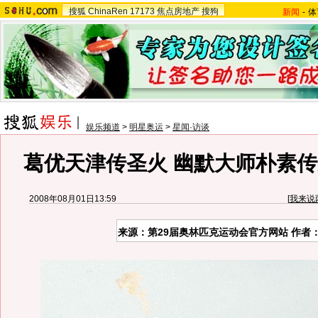
搜狐
ChinaRen
17173
焦点房地产
搜狗
新闻
-
体
娱乐频道
>
明星奥运
>
星闻·访谈
葛优天津传圣火 幽默大师朴素传
2008年08月01日13:59
[
我来说
来源：第29届奥林匹克运动会官方网站 作者