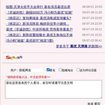
·
组图:天津火炬手大会举行 著名演员葛优出席
08-08-01 10:03
·
《非诚勿扰》烧钱5000万 冯小刚为葛优"征婚"
08-07-28 11:20
·
《桃花运》复拍事端多 葛优汤唯成宣传噱头?
08-07-24 23:00
·
《桃花运》新演员阵容 梅婷宋佳李小璐情...
08-07-24 22:54
·
葛优《非诚勿扰》中连环相亲 范伟客串暴发户
08-07-24 18:12
·
《桃花运》新阵容重组曝光 葛优主角地位不保
08-07-24 15:51
·
冯小刚"做媒",葛优胡可"相亲"(图)
08-07-22 08:41
更多关于
葛优 天津港
的新闻>>
用户：
匿名
隐藏地址
设为辩论话题
*搜狗拼音输入法，中文处理专家>>