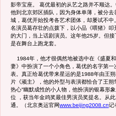
影帝宝座。 葛优最初的从艺之路并不顺达
他到北京郊区插队，因为身体单薄，被分去
城，葛优开始投考各艺术团体，却屡试不中
名演员葛存壮的点拨下，以小品《喂猪》叩
的大门，当上话剧演员。这年他25岁。但接
是在舞台上跑龙套。
1984年，他才很偶然地被选中在《盛夏
妻》中扮演了一个小角色，葛优的名字第一
表。真正给葛优带来星运的是1988年由王
片《顽主》，他的外型与表演都恰合了王朔
热心”幽默成性的小人物，他扮演的银幕形
位 ，获当年金鸡奖最佳男演员奖提名。从
通。（北京奥运官网
www.beijing2008.cn
记