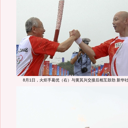
8月1日，火炬手葛优（右）与黄其兴交接后相互鼓劲 新华