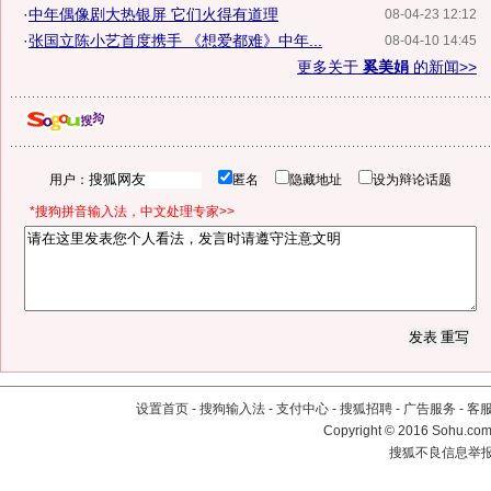
·
中年偶像剧大热银屏 它们火得有道理
08-04-23 12:12
·
张国立陈小艺首度携手 《想爱都难》中年...
08-04-10 14:45
更多关于
奚美娟
的新闻>>
用户：
匿名
隐藏地址
设为辩论话题
*搜狗拼音输入法，中文处理专家>>
设置首页
-
搜狗输入法
-
支付中心
-
搜狐招聘
-
广告服务
-
客
Copyright
©
2016 Sohu.com 
搜狐不良信息举