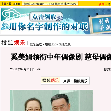
搜狐
ChinaRen
17173
焦点房地产
搜狗
新闻
-
体
娱乐频道
>
电视 TV
>
内地电视
奚美娟领衔中年偶像剧 慈母偶
2008年07月31日15:49
[
我来
来源：搜狐娱乐