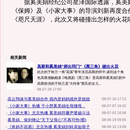
据奚美娟经纪公司星泽国际透露，奚美
《保姆》及《小家大事》的导演刘新再度合
《咫尺天涯》，此次又将碰撞出怎样的火花呢？
相关新闻
高斯和奚美娟"师出同门"《黑三角》碰出火花
此次的于秋兰一角"花落"青年演员高斯的怀中,谈到这个角
色高斯感触颇多.电视剧《黑三角》里高斯和奚美娟剧中
高斯扮演的于秋兰是"大特务"黄氏的女儿...
08-07-29 17:05
·
高云翔谈与奚美娟合作 戏内是妈妈戏外是姐姐
08-07-16 17:13
·
《小家大事》热播 于小慧奚美娟生母继母...
08-07-07 16:42
·
《小家大事》北京热播 奚美娟符馨尹婆媳斗法
08-07-02 16:06
·
奚美娟、保剑锋让"天下父母心"不再可怜(图)
08-06-19 09:05
·
《爸妈不容易》北京热播 奚美娟刘科亲如母子
08-06-10 13:09