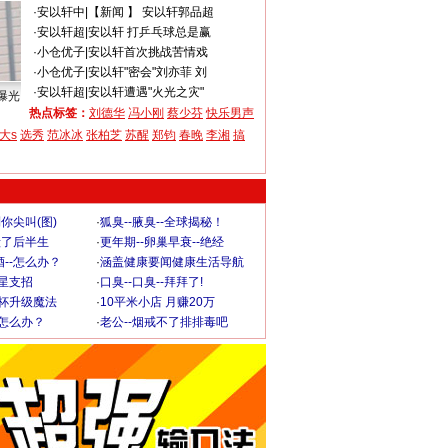
·
安以轩中
|
【新闻 】 安以轩郭品超
·
安以轩超
|
安以轩 打乒乓球总是赢
·
小仓优子
|
安以轩首次挑战苦情戏
·
小仓优子
|
安以轩"密会"刘亦菲 刘
·
安以轩超
|
安以轩遭遇"火光之灾"
曝光
热点标签：
刘德华
冯小刚
蔡少芬
快乐男声
大s
选秀
范冰冰
张柏芝
苏醒
郑钧
春晚
李湘
搞
你尖叫(图)
·
狐臭--腋臭--全球揭秘！
毁了后半生
·
更年期--卵巢早衰--绝经
--怎么办？
·
涵盖健康要闻健康生活导航
明星支招
·
口臭--口臭--拜拜了!
罩杯升级魔法
·
10平米小店 月赚20万
-怎么办？
·
老公--烟戒不了排排毒吧