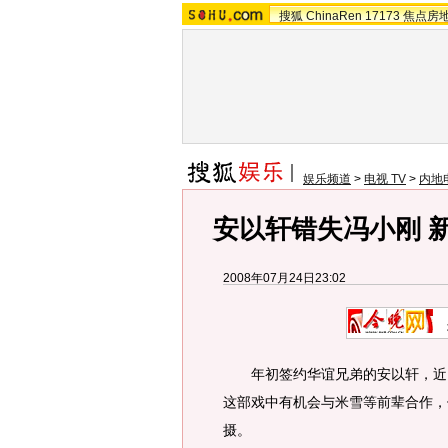
搜狐
ChinaRen
17173
焦点房
娱乐频道
>
电视 TV
>
内地
安以轩错失冯小刚 
2008年07月24日23:02
年初签约华谊兄弟的安以轩，近日
这部戏中有机会与米雪等前辈合作，
摄。