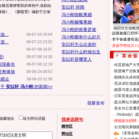
在横店紧锣密鼓的筹拍中,该剧由
安以轩 绯闻
格格》、《胭脂雪》编剧于正倾
冯小刚徐帆离婚
冯小刚被曝离婚
揭田壮壮徐帆
冯小刚的前妻是谁
·
赵薇被爆已经怀
...
08-07-24 18:04
冯小刚都有什么好片
·
李宇春爆遭母逼
...
08-07-22 23:02
安以轩怎么出道的
·
圣诞节明信片八
08-07-09 16:07
安以轩什么时候出生
茶 余 饭
)
08-07-08 14:30
安以轩是哪里人
衫现春光
08-07-06 12:19
·
何炅获地产大亨
·
陈慧琳产后恢复
贺寿捧场
08-06-24 08:52
·
殷桃街头休闲装
动观众
08-06-23 11:58
·
范冰冰红地毯
关于
安以轩 冯小刚
的新闻>>
·
姚晨与老公素
·
日军竟拿战俘
·
盘点网坛大腕
我要发布
·
美女办公室遭
·
《Nobody》
隐藏地址
设为辩论话题
我来说两句
·
搜狐娱乐招聘
精华区
·
台北电玩展靓丽S
·
《变形金刚
辩论区