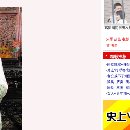
高圆圆同居男友
朱军
赵薇
电影
笑
明星
精彩推荐
·
睡觉减肥--瘦到
·
莫让“打呼噜”
·
老公戒不了烟酒
·
狐臭--腋臭--
·
睡觉--丰胸--
·
女人--更年期-