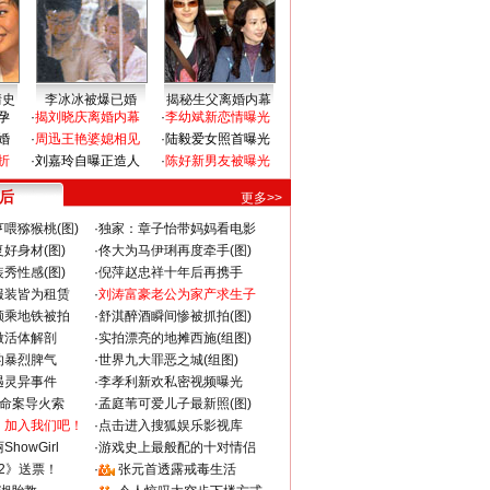
情史
李冰冰被爆已婚
揭秘生父离婚内幕
孕
·
揭刘晓庆离婚内幕
·
李幼斌新恋情曝光
婚
·
周迅王艳婆媳相见
·
陆毅爱女照首曝光
折
·
刘嘉玲自曝正造人
·
陈好新男友被曝光
 后
更多>>
喂猕猴桃(图)
·
独家：章子怡带妈妈看电影
好身材(图)
·
佟大为马伊琍再度牵手(图)
秀性感(图)
·
倪萍赵忠祥十年后再携手
服装皆为租赁
·
刘涛富豪老公为家产求生子
颜乘地铁被拍
·
舒淇醉酒瞬间惨被抓拍(图)
做活体解剖
·
实拍漂亮的地摊西施(组图)
的暴烈脾气
·
世界九大罪恶之城(组图)
遇灵异事件
·
李孝利新欢私密视频曝光
成命案导火索
·
孟庭苇可爱儿子最新照(图)
：加入我们吧！
·
点击进入搜狐娱乐影视库
howGirl
·
游戏史上最般配的十对情侣
2》送票！
·
张元首透露戒毒生活