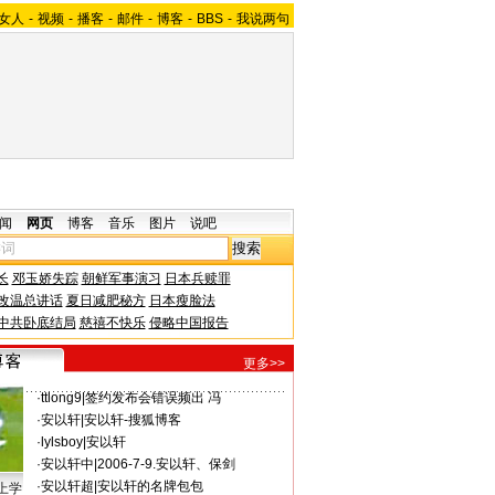
女人
-
视频
-
播客
-
邮件
-
博客
-
BBS
-
我说两句
闻
网页
博客
音乐
图片
说吧
长
邓玉娇失踪
朝鲜军事演习
日本兵赎罪
改温总讲话
夏日减肥秘方
日本瘦脸法
中共卧底结局
慈禧不快乐
侵略中国报告
更多>>
·
ttlong9
|
签约发布会错误频出 冯
·
安以轩
|
安以轩-搜狐博客
·
lylsboy
|
安以轩
·
安以轩中
|
2006-7-9.安以轩、保剑
·
安以轩超
|
安以轩的名牌包包
上学