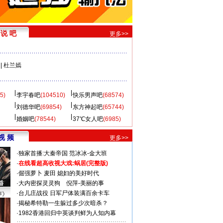
说 吧
更多>>
|
杜兰嫣
5)
李宇春吧
(104510)
快乐男声吧
(68574)
刘德华吧
(69854)
东方神起吧
(65744)
婚姻吧
(78544)
37℃女人吧
(6985)
视 频
更多>>
·
独家首播:大秦帝国
范冰冰-金大班
·
在线看超高收视大戏:
蜗居(完整版)
·
倔强萝卜
麦田
媳妇的美好时代
·
大内密探灵灵狗
倪萍-美丽的事
·
台儿庄战役 日军尸体装满百余卡车
声》
·
揭秘希特勒一生躲过多少次暗杀？
·
1982香港回归中英谈判鲜为人知内幕