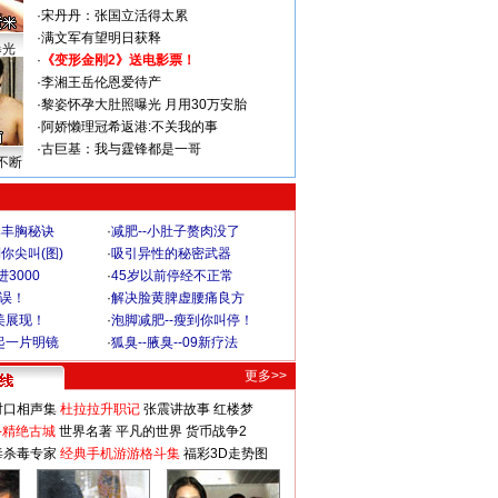
·
宋丹丹：张国立活得太累
·
满文军有望明日获释
曝光
·
《变形金刚2》送电影票！
·
李湘王岳伦恩爱待产
·
黎姿怀孕大肚照曝光 月用30万安胎
·
阿娇懒理冠希返港:不关我的事
·
古巨基：我与霆锋都是一哥
不断
爆丰胸秘诀
·
减肥--小肚子赘肉没了
你尖叫(图)
·
吸引异性的秘密武器
3000
·
45岁以前停经不正常
不误！
·
解决脸黄脾虚腰痛良方
美展现！
·
泡脚减肥--瘦到你叫停！
起一片明镜
·
狐臭--腋臭--09新疗法
更多>>
对口相声集
杜拉拉升职记
张震讲故事
红楼梦
-精绝古城
世界名著
平凡的世界
货币战争2
毒杀毒专家
经典手机游游格斗集
福彩3D走势图