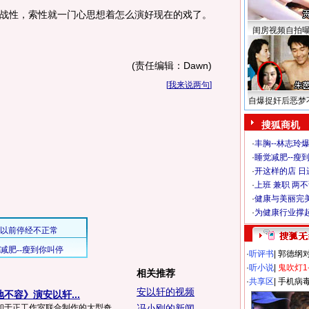
战性，索性就一门心思想着怎么演好现在的戏了。
闺房视频自拍
(责任编辑：Dawn)
[
我来说两句
]
自爆捉奸后恶梦
搜狐商机
·
丰胸--林志玲
·
睡觉减肥--瘦到
·
开这样的店 日进
·
上班 兼职 两
·
健康与美丽完
·
为健康行业撑
·
听评书
|
郭德纲
·
听小说
|
鬼吹灯1
相关推荐
·
共享区
|
手机病
安以轩的视频
不容》演安以轩...
和于正工作室联合制作的大型奇
冯小刚的新闻