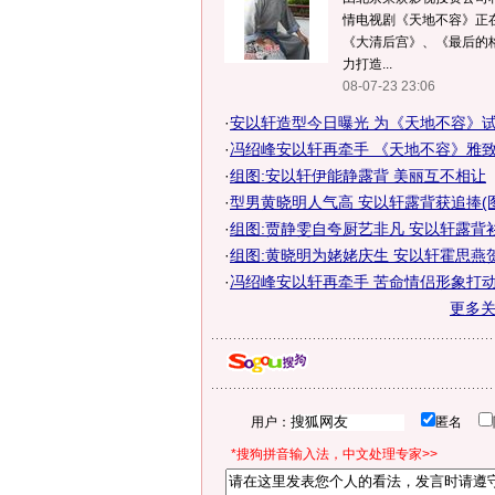
情电视剧《天地不容》正
《大清后宫》、《最后的
力打造...
08-07-23 23:06
·
安以轩造型今日曝光 为《天地不容》试妆
·
冯绍峰安以轩再牵手 《天地不容》雅致造
·
组图:安以轩伊能静露背 美丽互不相让
·
型男黄晓明人气高 安以轩露背获追捧(图
·
组图:贾静雯自夸厨艺非凡 安以轩露背
·
组图:黄晓明为姥姥庆生 安以轩霍思燕
·
冯绍峰安以轩再牵手 苦命情侣形象打
更多
用户：
匿名
*搜狗拼音输入法，中文处理专家>>