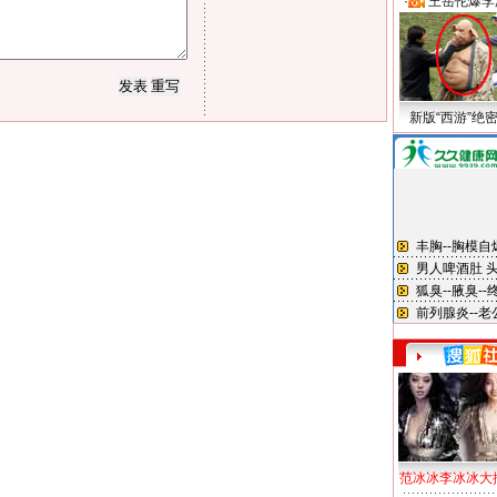
·
王岳伦爆李
新版“西游”绝
范冰冰李冰冰大