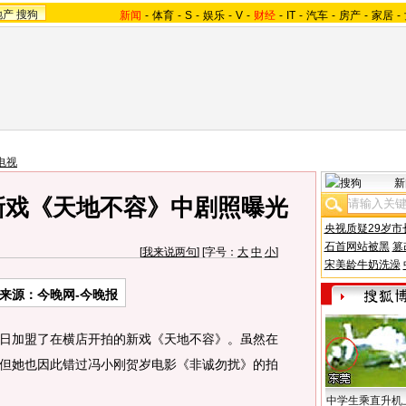
地产
搜狗
新闻
-
体育
-
S
-
娱乐
-
V
-
财经
-
IT
-
汽车
-
房产
-
家居
-
电视
新
新戏《天地不容》中剧照曝光
央视质疑29岁市
石首网站被黑
篡
[
我来说两句
] [字号：
大
中
小
]
宋美龄牛奶洗澡
来源：今晚网-今晚报
加盟了在横店开拍的新戏《天地不容》。虽然在
但她也因此错过冯小刚贺岁电影《非诚勿扰》的拍
中学生乘直升机