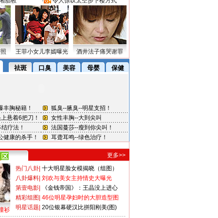
湘胎教
·
令人惊叹太空步下楼方式
密照
王菲小女儿李嫣曝光
酒井法子痛哭谢罪
更多>>
热门八卦
|
十大明星脸女模揭晓（组图）
八卦爆料
|
刘欢与美女主持情史大曝光
第壹电影
|
《金钱帝国》：王晶没上进心
精彩组图
|
46位明星孕妇时的大胆造型图
明星话题
|
20位银幕硬汉比拼阳刚美(图)
撞衫