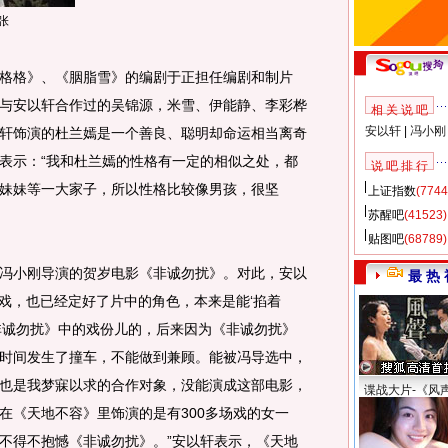
张
格》、《胭脂雪》的编剧于正担任编剧和制片
与安以轩合作过的吴锦源，米雪、伊能静、李彩桦
相 关 说 吧
安以轩
|
冯小刚
轩饰演的杜兰嫣是一个善良、聪明却命运相当离奇
表示：“我和杜兰嫣的性格有一定的相似之处，都
说 吧 排 行
妹妹等一大家子，所以性格比较像男孩，很坚
上证指数
(7744
苏醒吧
(41523)
贴图吧
(68789)
小刚导演的贺岁电影《非诚勿扰》。对此，安以
最 热 
过戏，也已经定好了片中的角色，本来是能‘掐着
非诚勿扰》中的戏份儿的，后来因为《非诚勿扰》
时间发生了撞车，不能做到兼顾。能被冯导选中，
也是我梦寐以求的合作对象，没能演成这部电影，
谍战大片-《风
在《天地不容》里饰演的是有300多场戏的女一
不得不抱憾《非诚勿扰》。”安以轩表示，《天地