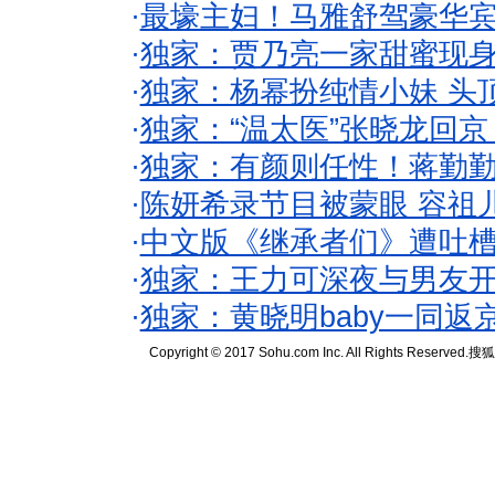
·
最壕主妇！马雅舒驾豪华
·
独家：贾乃亮一家甜蜜现身
·
独家：杨幂扮纯情小妹 头
·
独家：“温太医”张晓龙回京
·
独家：有颜则任性！蒋勤
·
陈妍希录节目被蒙眼 容祖
·
中文版《继承者们》遭吐槽
·
独家：王力可深夜与男友开
·
独家：黄晓明baby一同返
Copyright © 2017 Sohu.com Inc. All Rights Reserved