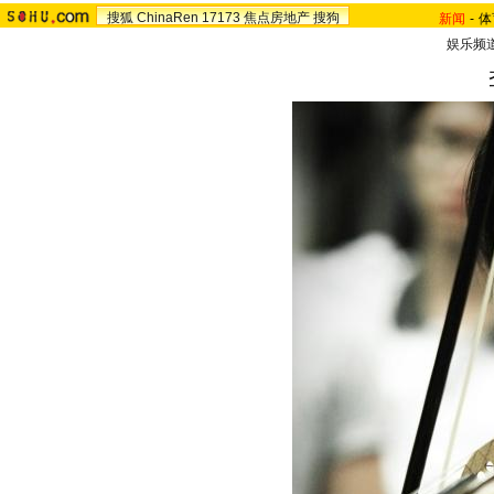
搜狐
ChinaRen
17173
焦点房地产
搜狗
新闻
-
体
娱乐频