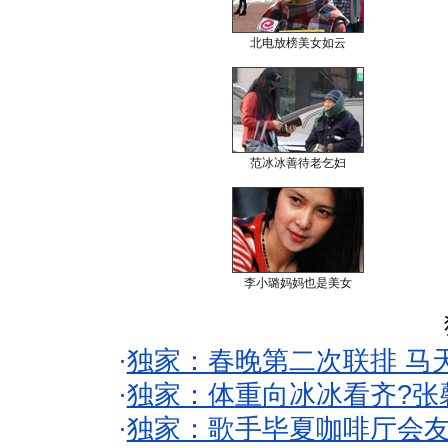
北电放榜美女如云
范冰冰善待老乞妇
李小璐妈妈也是美女
·
独家：春晚第二次联排 马
·
独家：体重向冰冰看齐?张
·
独家：歌手毕夏咖啡厅会友