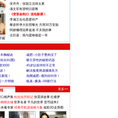
·
宋丹丹：张国立活得太累
·
满文军有望明日获释
曝光
·
《变形金刚2》送电影票！
·
李湘王岳伦恩爱待产
·
黎姿怀孕大肚照曝光 月用30万安胎
·
阿娇懒理冠希返港:不关我的事
·
古巨基：我与霆锋都是一哥
不断
爆丰胸秘诀
·
减肥--小肚子赘肉没了
你尖叫(图)
·
吸引异性的秘密武器
3000
·
45岁以前停经不正常
不误！
·
解决脸黄脾虚腰痛良方
美展现！
·
泡脚减肥--瘦到你叫停！
起一片明镜
·
狐臭--腋臭--09新疗法
更多>>
对口相声集
杜拉拉升职记
张震讲故事
红楼梦
-精绝古城
世界名著
平凡的世界
货币战争2
毒杀毒专家
经典手机游游格斗集
福彩3D走势图