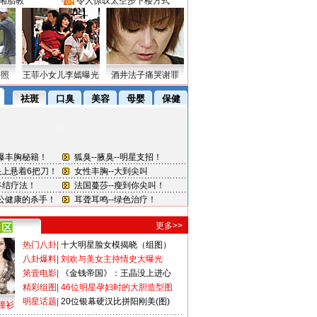
湘胎教
·
令人惊叹太空步下楼方式
密照
王菲小女儿李嫣曝光
酒井法子痛哭谢罪
更多>>
热门八卦
|
十大明星脸女模揭晓（组图）
八卦爆料
|
刘欢与美女主持情史大曝光
第壹电影
|
《金钱帝国》：王晶没上进心
精彩组图
|
46位明星孕妇时的大胆造型图
明星话题
|
20位银幕硬汉比拼阳刚美(图)
撞衫