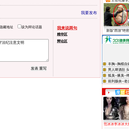
·
王岳伦爆李
我要发布
隐藏地址
设为辩论话题
我来说两句
新版“西游”绝
精华区
辩论区
范冰冰李冰冰大