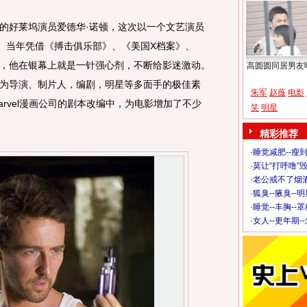
好莱坞演员爱德华·诺顿，这次以一个文艺演员
”。当年凭借《搏击俱乐部》、《美国X档案》、
，他在银幕上就是一针强心剂，不断给影迷激动。
高圆圆同居男友
为导演、制片人，编剧，明星等多面手的极佳素
朱军
赵薇
电影
rvel漫画公司的剧本改编中，为电影增加了不少
笑
明星
精彩推荐
·
睡觉减肥--瘦到
·
莫让“打呼噜”
·
老公戒不了烟酒
·
狐臭--腋臭--
·
睡觉--丰胸--
·
女人--更年期-