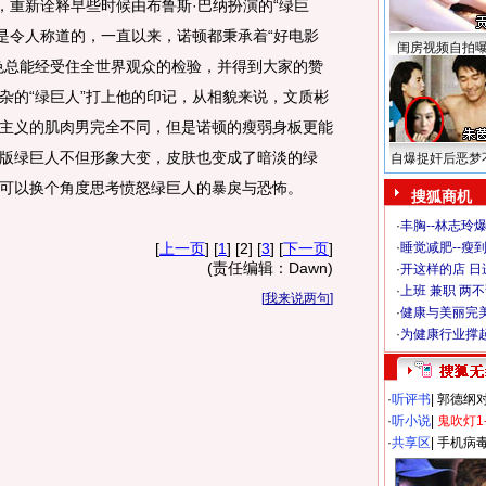
重新诠释早些时候由布鲁斯·巴纳扮演的“绿巨
来是令人称道的，一直以来，诺顿都秉承着“好电影
闺房视频自拍
色总能经受住全世界观众的检验，并得到大家的赞
杂的“绿巨人”打上他的印记，从相貌来说，文质彬
主义的肌肉男完全不同，但是诺顿的瘦弱身板更能
版绿巨人不但形象大变，皮肤也变成了暗淡的绿
自爆捉奸后恶梦
可以换个角度思考愤怒绿巨人的暴戾与恐怖。
搜狐商机
·
丰胸--林志玲
[
上一页
] [
1
] [2] [
3
] [
下一页
]
·
睡觉减肥--瘦到
(责任编辑：Dawn)
·
开这样的店 日进
·
上班 兼职 两
[
我来说两句
]
·
健康与美丽完
·
为健康行业撑
·
听评书
|
郭德纲
·
听小说
|
鬼吹灯1
·
共享区
|
手机病