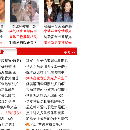
情史
李冰冰被爆已婚
揭秘生父离婚内幕
孕
·
揭刘晓庆离婚内幕
·
李幼斌新恋情曝光
婚
·
周迅王艳婆媳相见
·
陆毅爱女照首曝光
折
·
刘嘉玲自曝正造人
·
陈好新男友被曝光
 后
更多>>
喂猕猴桃(图)
·
独家：章子怡带妈妈看电影
好身材(图)
·
佟大为马伊琍再度牵手(图)
秀性感(图)
·
倪萍赵忠祥十年后再携手
服装皆为租赁
·
刘涛富豪老公为家产求生子
颜乘地铁被拍
·
舒淇醉酒瞬间惨被抓拍(图)
做活体解剖
·
实拍漂亮的地摊西施(组图)
的暴烈脾气
·
世界九大罪恶之城(组图)
遇灵异事件
·
李孝利新欢私密视频曝光
成命案导火索
·
孟庭苇可爱儿子最新照(图)
：加入我们吧！
·
点击进入搜狐娱乐影视库
howGirl
·
游戏史上最般配的十对情侣
2》送票！
·
张元首透露戒毒生活