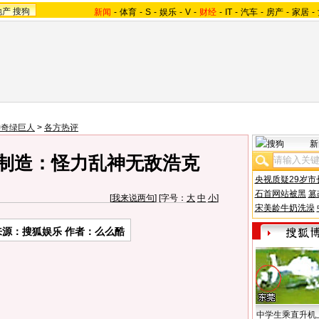
地产
搜狗
新闻
-
体育
-
S
-
娱乐
-
V
-
财经
-
IT
-
汽车
-
房产
-
家居
-
神奇绿巨人
>
各方热评
新
坞制造：怪力乱神无敌浩克
央视质疑29岁市
石首网站被黑
篡
[
我来说两句
] [字号：
大
中
小
]
宋美龄牛奶洗澡
来源：搜狐娱乐 作者：么么酷
中学生乘直升机