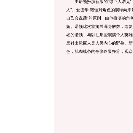
由诺顿扮演新版的“绿巨人浩克”，
人”。爱德华·诺顿对角色的演绎向
自己会说话”的原则，由他扮演的角
扬。诺顿此次将施展浑身解数，给复
彬的诺顿，与以往那些演惯个人英雄
反衬出绿巨人是人类内心的野兽。新
色，肌肉线条的夸张略显狰狞，观众