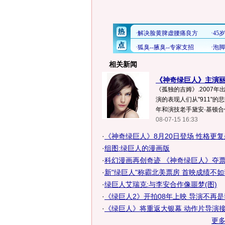
相关新闻
《神奇绿巨人》主演丽
《孤独的吉姆》.2007年
演的表现人们从"911"的
年和演技老手黛安·基顿合作
08-07-15 16:33
·
《神奇绿巨人》8月20日登场 性格更复
·
组图:绿巨人的漫画版
·
科幻漫画再创奇迹 《神奇绿巨人》夺
·
新"绿巨人"称霸北美票房 首映成绩不
·
绿巨人艾瑞克:与李安合作像噩梦(图)
·
《绿巨人2》开拍08年上映 导演不再是
·
《绿巨人》将重返大银幕 动作片导演
更