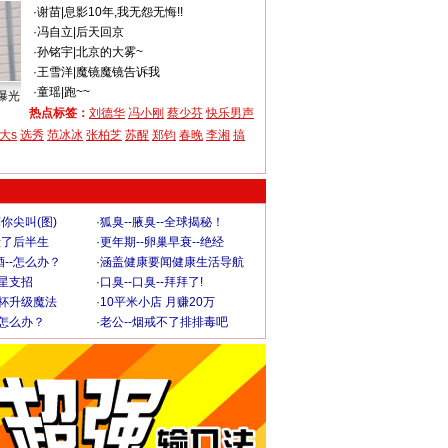
·
谢苗
|
息影10年,我无怨无悔!!
·
冯自立
|
后天回京
·
孙铭宇
|
北京的大雾~
·
王雪洋
|
魔镜魔镜告诉我
·
童瑶
|
跑~~
曝光
热点标签：
刘德华
冯小刚
蔡少芬
快乐男声
大s
选秀
范冰冰
张柏芝
苏醒
郑钧
春晚
李湘
搞
你尖叫(图)
·
狐臭--腋臭--全球揭秘！
毁了后半生
·
更年期--卵巢早衰--绝经
--怎么办？
·
涵盖健康要闻健康生活导航
明星支招
·
口臭--口臭--拜拜了!
罩杯升级魔法
·
10平米小店 月赚20万
-怎么办？
·
老公--烟戒不了排排毒吧