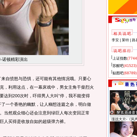
相 关 说 吧
李安
|
莱特
|
路
说 吧 排 行
上证指数
(7744
-诺顿精彩演出
苏醒吧
(41523)
贴图吧
(68789)
来自愤怒与恐惧，还可能有其他情况哦。只要心
最 热 
为浩克，利用这点，在一幕床戏中，男女主角干柴烈火
要达到200次时，吓得男人大叫“停，我不能变得
开了一个香艳的幽默，让人糊想连篇之余，明白做
。当然观众细心还会注意到绿巨人每次变回正常
谍战大片-《风
巨人买得是收放自如的超级弹力裤。