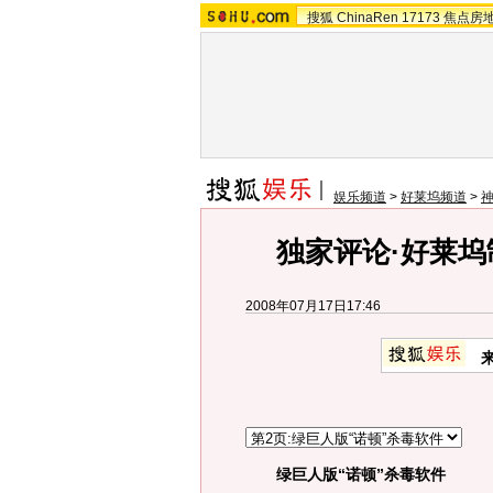
搜狐
ChinaRen
17173
焦点房
娱乐频道
>
好莱坞频道
>
独家评论·好莱
2008年07月17日17:46
绿巨人版“诺顿”杀毒软件