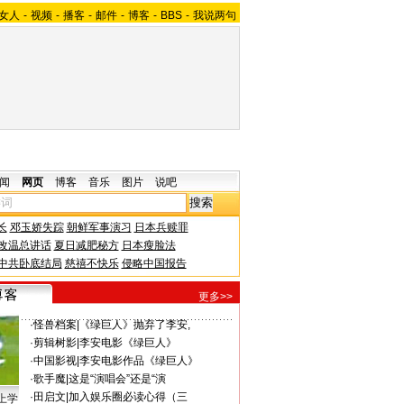
女人
-
视频
-
播客
-
邮件
-
博客
-
BBS
-
我说两句
闻
网页
博客
音乐
图片
说吧
长
邓玉娇失踪
朝鲜军事演习
日本兵赎罪
改温总讲话
夏日减肥秘方
日本瘦脸法
中共卧底结局
慈禧不快乐
侵略中国报告
更多>>
·
怪兽档案
|
《绿巨人》抛弃了李安,
·
剪辑树影
|
李安电影《绿巨人》
·
中国影视
|
李安电影作品《绿巨人》
·
歌手魔
|
这是“演唱会”还是“演
·
田启文
|
加入娱乐圈必读心得（三
上学