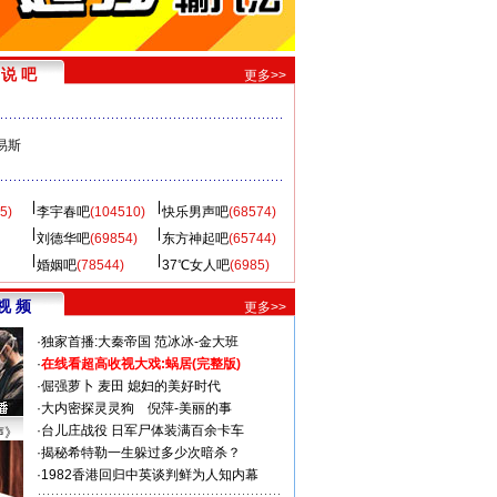
说 吧
更多>>
易斯
5)
李宇春吧
(104510)
快乐男声吧
(68574)
刘德华吧
(69854)
东方神起吧
(65744)
婚姻吧
(78544)
37℃女人吧
(6985)
视 频
更多>>
·
独家首播:大秦帝国
范冰冰-金大班
·
在线看超高收视大戏:
蜗居(完整版)
·
倔强萝卜
麦田
媳妇的美好时代
·
大内密探灵灵狗
倪萍-美丽的事
·
台儿庄战役 日军尸体装满百余卡车
声》
·
揭秘希特勒一生躲过多少次暗杀？
·
1982香港回归中英谈判鲜为人知内幕