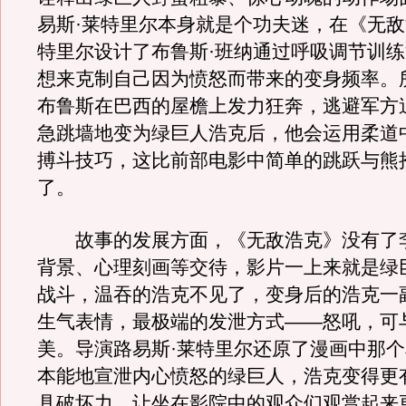
易斯·莱特里尔本身就是个功夫迷，在《无
特里尔设计了布鲁斯·班纳通过呼吸调节训
想来克制自己因为愤怒而带来的变身频率。
布鲁斯在巴西的屋檐上发力狂奔，逃避军方
急跳墙地变为绿巨人浩克后，他会运用柔道
搏斗技巧，这比前部电影中简单的跳跃与熊
了。
故事的发展方面，《无敌浩克》没有了
背景、心理刻画等交待，影片一上来就是绿
战斗，温吞的浩克不见了，变身后的浩克一
生气表情，最极端的发泄方式——怒吼，可
美。导演路易斯·莱特里尔还原了漫画中那
本能地宣泄内心愤怒的绿巨人，浩克变得更
具破坏力，让坐在影院中的观众们观赏起来