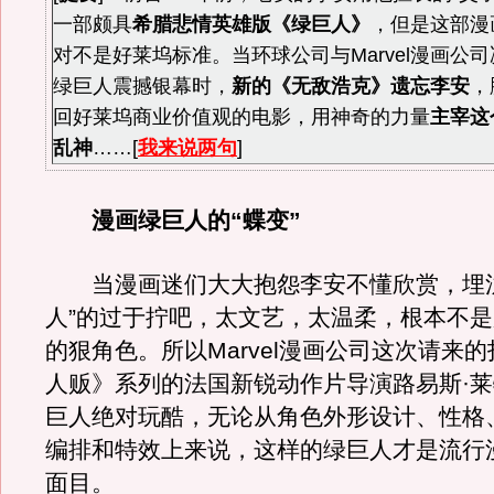
一部颇具
希腊悲情英雄版《绿巨人》
，但是这部漫
对不是好莱坞标准。当环球公司与Marvel漫画公
绿巨人震撼银幕时，
新的《无敌浩克》遗忘李安
，
回好莱坞商业价值观的电影，用神奇的力量
主宰这
乱神
……[
我来说两句
]
漫画绿巨人的“蝶变”
当漫画迷们大大抱怨李安不懂欣赏，埋汰
人”的过于拧吧，太文艺，太温柔，根本不
的狠角色。所以Marvel漫画公司这次请来
人贩》系列的法国新锐动作片导演路易斯·
巨人绝对玩酷，无论从角色外形设计、性格
编排和特效上来说，这样的绿巨人才是流行
面目。