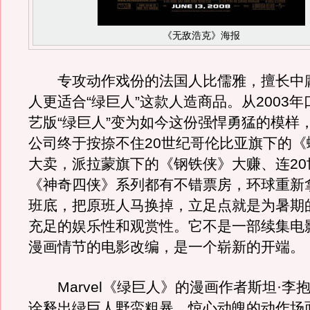
《无敌浩克》海报
专攻动作戏份的法国人比儒雅，擅长中
人更适合“绿巨人”这款人造商品。从2003
艺版“绿巨人”变为如今这份强悍勇猛的模样
公司终于按捺不住20世纪哥伦比亚旗下的《
大卖，派拉蒙旗下的《钢铁侠》大赚、连20
《神奇四侠》系列都有不错票房，环球重新
班底，把原班人马换掉，立足点就是为暑期
充足的娱乐性和观赏性。它不是一部续集电
漫画情节的电影改编，是一个崭新的开端。
Marvel《绿巨人》的漫画作者斯坦·李
诠释出绿巨人野蛮粗暴、惊心动魄的动作场