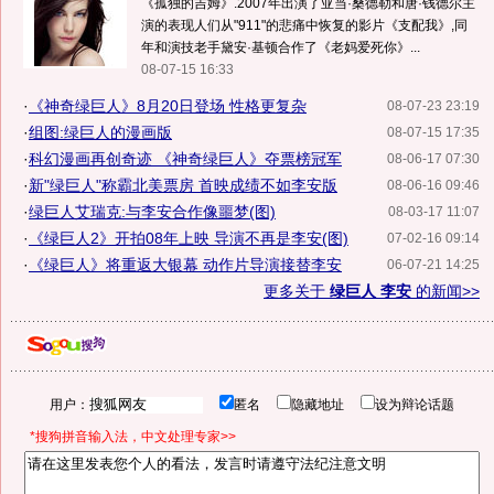
《孤独的吉姆》.2007年出演了亚当·桑德勒和唐·钱德尔主
演的表现人们从"911"的悲痛中恢复的影片《支配我》,同
年和演技老手黛安·基顿合作了《老妈爱死你》...
08-07-15 16:33
·
《神奇绿巨人》8月20日登场 性格更复杂
08-07-23 23:19
·
组图:绿巨人的漫画版
08-07-15 17:35
·
科幻漫画再创奇迹 《神奇绿巨人》夺票榜冠军
08-06-17 07:30
·
新"绿巨人"称霸北美票房 首映成绩不如李安版
08-06-16 09:46
·
绿巨人艾瑞克:与李安合作像噩梦(图)
08-03-17 11:07
·
《绿巨人2》开拍08年上映 导演不再是李安(图)
07-02-16 09:14
·
《绿巨人》将重返大银幕 动作片导演接替李安
06-07-21 14:25
更多关于
绿巨人 李安
的新闻>>
用户：
匿名
隐藏地址
设为辩论话题
*搜狗拼音输入法，中文处理专家>>