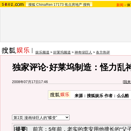
搜狐
ChinaRen
17173
焦点房地产
搜狗
新闻
-
体
娱乐频道
>
好莱坞频道
>
神奇绿巨人
>
各方热评
独家评论·好莱坞制造：怪力乱
2008年07月17日17:46
[
我来
来源：搜狐娱乐 作者：么么酷
[
提要
] 前言：5年前，老实的李安用他擅长的“父