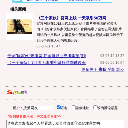
相关新闻
《三个家伙》官网上线 一天吸引50万网...
官方网站在10日正式上线,开始了影片在韩国的宣传活
动.《好家伙坏家伙怪家伙》官网继承了金智云导演影片
网站的一贯风格,以覆盖整个荧屏的超大视频向网民展示了
影片中震撼人心的视频片段...
08-06-11 15:47
·
专访"怪家伙"宋康昊:韩国电影业充满希望(图)
08-07-15 13:37
·
《三个家伙》7月将为李秉宪举行特别试映会
08-06-06 10:07
更多关于
家伙
的新闻>>
用户：
匿名
隐藏地址
设为辩论话题
*搜狗拼音输入法，中文处理专家>>