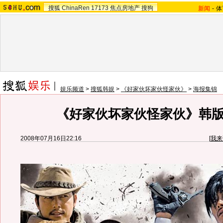
搜狐
ChinaRen
17173
焦点房地产
搜狗
新闻
-
体
娱乐频道
>
搜狐韩娱
>
《好家伙坏家伙怪家伙》
>
海报集锦
《好家伙坏家伙怪家伙》韩
2008年07月16日22:16
[
我来