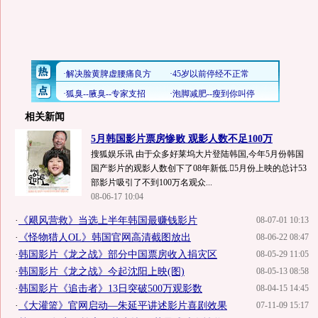
相关新闻
5月韩国影片票房惨败 观影人数不足100万
搜狐娱乐讯 由于众多好莱坞大片登陆韩国,今年5月份韩国
国产影片的观影人数创下了08年新低.5月份上映的总计53
部影片吸引了不到100万名观众...
08-06-17 10:04
·
《飓风营救》当选上半年韩国最赚钱影片
08-07-01 10:13
·
《怪物猎人OL》韩国官网高清截图放出
08-06-22 08:47
·
韩国影片《龙之战》部分中国票房收入捐灾区
08-05-29 11:05
·
韩国影片《龙之战》今起沈阳上映(图)
08-05-13 08:58
·
韩国影片《追击者》13日突破500万观影数
08-04-15 14:45
·
《大灌篮》官网启动—朱延平讲述影片喜剧效果
07-11-09 15:17