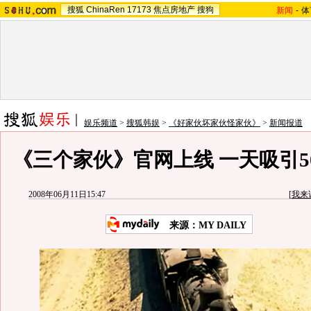
搜狐
ChinaRen
17173
焦点房地产
搜狗
新闻
-
体
娱乐频道
>
搜狐韩娱
>
《好家伙坏家伙怪家伙》
>
新闻报道
《三个家伙》官网上线 一天吸引50
2008年06月11日15:47
[
我来
来源：MY DAILY