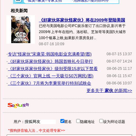
相关新闻
《好家伙坏家伙怪家伙》将在2009年登陆美国
已经与美国电影公司IFC娱乐签订了出口协议,影片将于
2009年上半年在纽约、洛杉矶、芝加哥等美国5大城市
100个银幕上映,如果影片票房良好...
08-07-16 10:09
·
专访"怪家伙"宋康昊:韩国电影业充满希望(图)
08-07-15 13:37
·
《好家伙坏家伙怪家伙》韩国首映礼今日举行
08-07-07 14:24
·
《好家伙坏家伙怪家伙》级别受限15岁以下禁看
08-06-25 11:17
·
《三个家伙》官网上线 一天吸引50万网民(图)
08-06-11 15:47
·
《三个家伙》7月将为李秉宪举行特别试映会
08-06-06 10:07
更多关于
家伙
的新闻>>
用户：
匿名
隐藏地址
设为辩论话题
*搜狗拼音输入法，中文处理专家>>