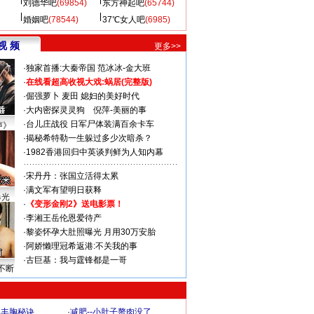
刘德华吧
(69854)
东方神起吧
(65744)
婚姻吧
(78544)
37℃女人吧
(6985)
视 频
更多>>
·
独家首播:大秦帝国
范冰冰-金大班
·
在线看超高收视大戏:
蜗居(完整版)
·
倔强萝卜
麦田
媳妇的美好时代
·
大内密探灵灵狗
倪萍-美丽的事
·
台儿庄战役 日军尸体装满百余卡车
声》
·
揭秘希特勒一生躲过多少次暗杀？
·
1982香港回归中英谈判鲜为人知内幕
·
宋丹丹：张国立活得太累
·
满文军有望明日获释
曝光
·
《变形金刚2》送电影票！
·
李湘王岳伦恩爱待产
·
黎姿怀孕大肚照曝光 月用30万安胎
·
阿娇懒理冠希返港:不关我的事
·
古巨基：我与霆锋都是一哥
不断
爆丰胸秘诀
·
减肥--小肚子赘肉没了