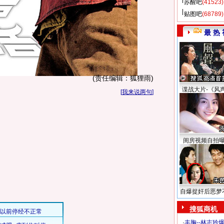
苏醒吧
(41523)
贴图吧
(68789)
最 热 
(责任编辑：狐狸雨)
谍战大片-《风
[
我来说两句
]
闺房视频自拍
自爆捉奸后恶梦
搜狐商机
·
丰胸--林志玲