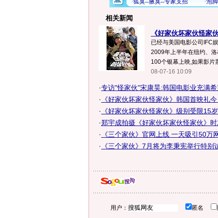
相关新闻
《好家伙坏家伙怪家伙
已经与美国电影公司IFC
2009年上半年在纽约、
100个银幕上映,如果影片票
08-07-16 10:09
·
专访"怪家伙"宋康昊:韩国电影业充满希望
·
《好家伙坏家伙怪家伙》韩国首映礼今
·
《好家伙坏家伙怪家伙》级别受限15
·
郑宇成拍摄《好家伙坏家伙怪家伙》时
·
《三个家伙》官网上线 一天吸引50万网
·
《三个家伙》7月将为李秉宪举行特别
用户：
匿名