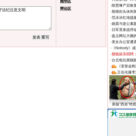
精华区
·
陈慧琳产后恢复
辩论区
·
殷桃街头休闲装
·
范冰冰红地毯
·
姚晨与老公素
·
日军竟拿战俘
·
盘点网坛大腕
·
美女办公室遭
·
《Nobody》
·
搜狐娱乐招聘
·
台北电玩展靓丽S
·
《变形金刚
·
王岳伦爆李
新版“西游”绝