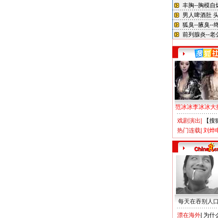
范冰冰李冰冰大
戏剧演出
|
【搜
热门连载
|
刘烨
每天在吞别人
漂在海外
|
为什