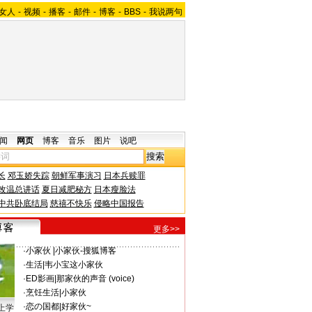
女人
-
视频
-
播客
-
邮件
-
博客
-
BBS
-
我说两句
闻
网页
博客
音乐
图片
说吧
长
邓玉娇失踪
朝鲜军事演习
日本兵赎罪
改温总讲话
夏日减肥秘方
日本瘦脸法
中共卧底结局
慈禧不快乐
侵略中国报告
更多>>
·
小家伙
|
小家伙-搜狐博客
·
生活
|
韦小宝这小家伙
·
ED影画
|
那家伙的声音 (voice)
·
烹饪生活
|
小家伙
·
恋の国都
|
好家伙~
上学