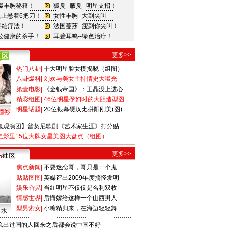
更多>>
热门八卦
|
十大明星脸女模揭晓（组图）
八卦爆料
|
刘欢与美女主持情史大曝光
第壹电影
|
《金钱帝国》：王晶没上进心
精彩组图
|
46位明星孕妇时的大胆造型图
明星话题
|
20位银幕硬汉比拼阳刚美(图)
撞衫
狐观演团】普契尼歌剧《艺术家生涯》打分贴
电影里15位大牌女星美图大盘点（组图）
更多>>
焦点新闻
|
不要迷恋哥，哥只是一个鬼
贴贴图图
|
英媒评出2009年度搞怪发明
娱乐旮旯
|
当红明星不仅仅是名利双收
情感世界
|
后悔嫁给这样一个山西男人
型男索女
|
小糖精归来，在海边轻轻舞
口水
么出过国的人回来之后都会说中国不好