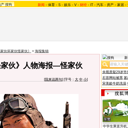
地产
搜狗
新闻
-
体育
-
S
-
娱乐
-
V
-
财经
-
IT
-
汽车
-
房产
-
家居
-
好家伙坏家伙怪家伙》
>
海报集锦
新
怪家伙》人物海报—怪家伙
央视质疑29岁市
石首网站被黑
篡
[
我来说两句
] [字号：
大
中
小
]
宋美龄牛奶洗澡
中学生乘直升机