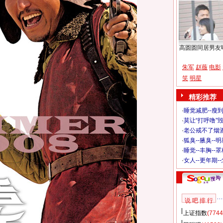
高圆圆同居男友
朱军
赵薇
电影
笑
明星
精彩推荐
·
睡觉减肥--瘦到
·
莫让“打呼噜”
·
老公戒不了烟酒
·
狐臭--腋臭--
·
睡觉--丰胸--
·
女人--更年期-
说 吧 排 行
上证指数
(7744