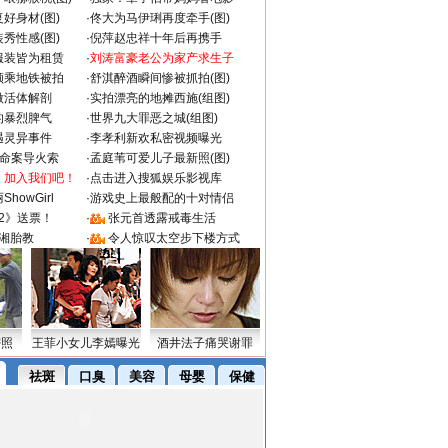
好身材(图)
·
佟大为马伊琍再度牵手(图)
秀性感(图)
·
倪萍赵忠祥十年后再携手
服装皆为租赁
·
刘涛富豪老公为家产求生子
颜乘地铁被拍
·
舒淇醉酒瞬间惨被抓拍(图)
做活体解剖
·
实拍漂亮的地摊西施(组图)
的暴烈脾气
·
世界九大罪恶之城(组图)
遇灵异事件
·
李孝利新欢私密视频曝光
成命案导火索
·
孟庭苇可爱儿子最新照(图)
：加入我们吧！
·
点击进入搜狐娱乐影视库
howGirl
·
游戏史上最般配的十对情侣
2》送票！
·
张元首透露戒毒生活
湘胎教
·
令人惊叹太空步下楼方式
密照
王菲小女儿李嫣曝光
酒井法子痛哭谢罪