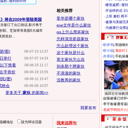
·
睡觉减肥--瘦到
相关推荐
·
开这样的店 日进
·
上班 兼职 两
姜华是哪个家伙
》将在2009年登陆美国
·
健康与美丽完
娱乐签订了出口协议,影片将于
exe文件是什么家伙
·
为健康行业撑
洛杉矶、芝加哥等美国5大城市
qq上怎么黑坏家伙
房良好...
怎样清洗瓷器家伙
·
听评书
|
郭德纲
怎么处理这个家伙
·
听小说
|
鬼吹灯1
(图)
08-07-15 13:37
这个家伙是什么
·
共享区
|
手机病
日举行
08-07-07 14:24
英文家伙怎么说
岁以下禁看
08-06-25 11:17
别杀那个胖家伙
左手骨折
08-06-19 15:55
不浪漫的家伙
民(图)
08-06-11 15:47
没教养的家伙
试映会
08-06-06 10:07
更多关于
家伙
的新闻>>
揭田壮壮徐帆
·
赵薇被爆已经怀
·
李宇春爆遭母逼
我要发布
·
圣诞节明信片八
茶 余 饭
隐藏地址
设为辩论话题
我来说两句
·
何炅获地产大亨