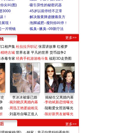
你尖叫(图)
·
吸引异性的秘密武器
3000
·
45岁以前停经不正常
不误！
·
解决脸黄脾虚腰痛良方
美展现！
·
泡脚减肥--瘦到你叫停！
起一片明镜
·
狐臭--腋臭--09新疗法
更多>>
对口相声集
杜拉拉升职记
张震讲故事
红楼梦
-精绝古城
世界名著
平凡的世界
货币战争2
毒杀毒专家
经典手机游游格斗集
福彩3D走势图
情史
李冰冰被爆已婚
揭秘生父离婚内幕
孕
·
揭刘晓庆离婚内幕
·
李幼斌新恋情曝光
婚
·
周迅王艳婆媳相见
·
陆毅爱女照首曝光
折
·
刘嘉玲自曝正造人
·
陈好新男友被曝光
 后
更多>>
喂猕猴桃(图)
·
独家：章子怡带妈妈看电影