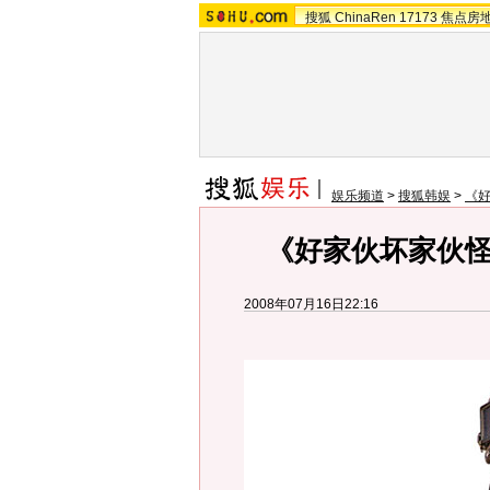
搜狐
ChinaRen
17173
焦点房
娱乐频道
>
搜狐韩娱
>
《
《好家伙坏家伙
2008年07月16日22:16