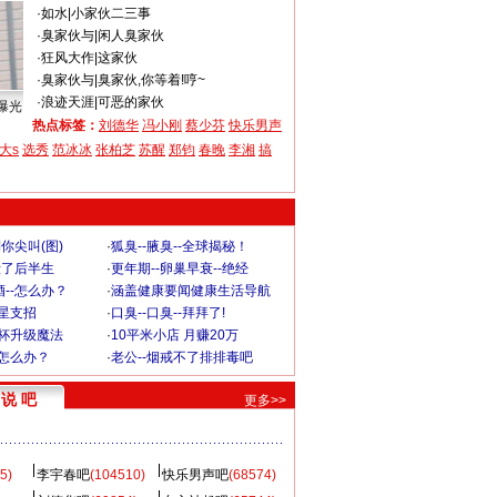
·
如水
|
小家伙二三事
·
臭家伙与
|
闲人臭家伙
·
狂风大作
|
这家伙
·
臭家伙与
|
臭家伙,你等着!哼~
·
浪迹天涯
|
可恶的家伙
曝光
热点标签：
刘德华
冯小刚
蔡少芬
快乐男声
大s
选秀
范冰冰
张柏芝
苏醒
郑钧
春晚
李湘
搞
你尖叫(图)
·
狐臭--腋臭--全球揭秘！
毁了后半生
·
更年期--卵巢早衰--绝经
--怎么办？
·
涵盖健康要闻健康生活导航
明星支招
·
口臭--口臭--拜拜了!
罩杯升级魔法
·
10平米小店 月赚20万
-怎么办？
·
老公--烟戒不了排排毒吧
说 吧
更多>>
5)
李宇春吧
(104510)
快乐男声吧
(68574)