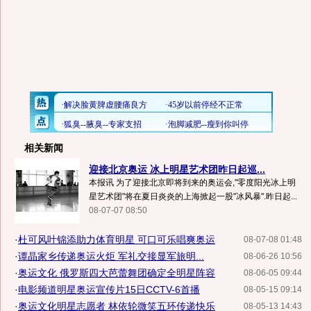
相关新闻
迎接北京奥运 冰上明星艺术团昨日起巡...
本报讯 为了迎接北京即将到来的奥运会,"零度阳光冰上明
星艺术团"将在夏日炎炎的上海掀起一股"冰风暴".昨日起...
08-07-07 08:50
·
杜可风叶锦添助力体育明星 可口可乐唱爽奥运
08-07-08 01:48
·
谭晶家乡传递奥运火炬 军礼交接显军旅明...
08-06-26 10:56
·
奥运文化 俄罗斯四大芭蕾舞团确定全明星阵容
08-06-05 09:44
·
电影频道明星奥运宣传片15日CCTV-6首播
08-05-15 09:14
·
奥运文化明星志愿者 林依轮微笑五环传递快乐
08-05-13 14:43