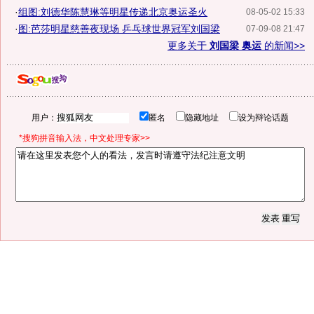
·
组图:刘德华陈慧琳等明星传递北京奥运圣火
08-05-02 15:33
·
图:芭莎明星慈善夜现场 乒乓球世界冠军刘国梁
07-09-08 21:47
更多关于
刘国梁 奥运
的新闻>>
用户：
匿名
隐藏地址
设为辩论话题
*搜狗拼音输入法，中文处理专家>>