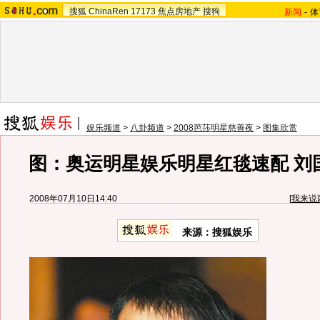
搜狐
ChinaRen
17173
焦点房地产
搜狗
新闻
-
体
娱乐频道
>
八卦频道
>
2008芭莎明星慈善夜
>
图集欣赏
图：奥运明星娱乐明星红毯速配 刘
2008年07月10日14:40
[
我来说
来源：搜狐娱乐