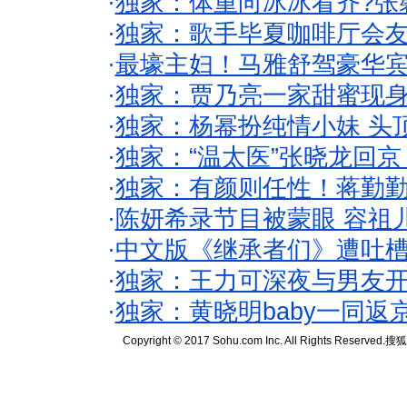
·
独家：体重向冰冰看齐?张
·
独家：歌手毕夏咖啡厅会友
·
最壕主妇！马雅舒驾豪华
·
独家：贾乃亮一家甜蜜现身
·
独家：杨幂扮纯情小妹 头
·
独家：“温太医”张晓龙回京
·
独家：有颜则任性！蒋勤
·
陈妍希录节目被蒙眼 容祖
·
中文版《继承者们》遭吐槽
·
独家：王力可深夜与男友开
·
独家：黄晓明baby一同返
Copyright © 2017 Sohu.com Inc. All Rights Reserved