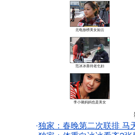
北电放榜美女如云
范冰冰善待老乞妇
李小璐妈妈也是美女
·
独家：春晚第二次联排 马