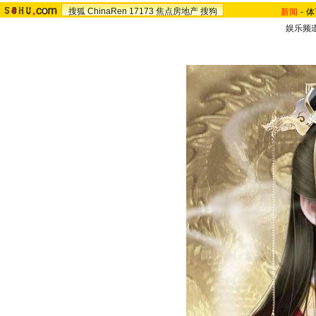
搜狐
ChinaRen
17173
焦点房地产
搜狗
新闻
-
体
娱乐频