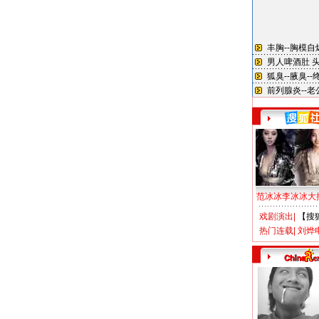
范冰冰李冰冰大
戏剧演出
|
【搜
热门连载
|
刘烨