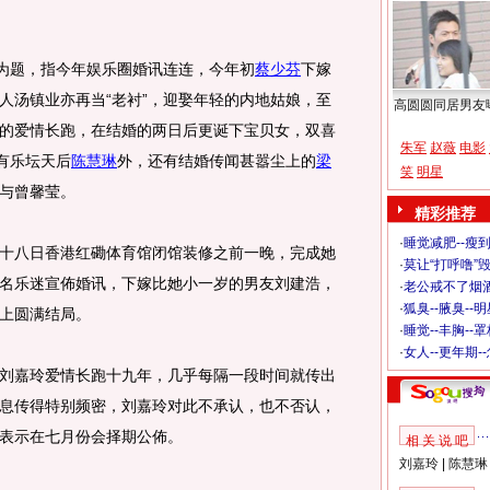
为题，指今年娱乐圈婚讯连连，今年初
蔡少芬
下嫁
人汤镇业亦再当“老衬”，迎娶年轻的内地姑娘，至
高圆圆同居男友
的爱情长跑，在结婚的两日后更诞下宝贝女，双喜
朱军
赵薇
电影
有乐坛天后
陈慧琳
外，还有结婚传闻甚嚣尘上的
梁
笑
明星
与曾馨莹。
精彩推荐
·
睡觉减肥--瘦到
八日香港红磡体育馆闭馆装修之前一晚，完成她
·
莫让“打呼噜”
名乐迷宣佈婚讯，下嫁比她小一岁的男友刘建浩，
·
老公戒不了烟酒
·
狐臭--腋臭--
上圆满结局。
·
睡觉--丰胸--
·
女人--更年期-
嘉玲爱情长跑十九年，几乎每隔一段时间就传出
息传得特别频密，刘嘉玲对此不承认，也不否认，
表示在七月份会择期公佈。
相 关 说 吧
刘嘉玲
|
陈慧琳