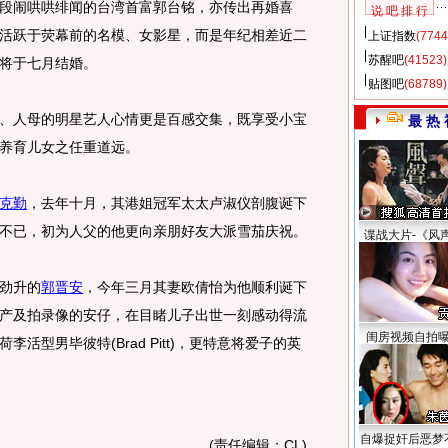
闹哄哄绯闻的台湾首富郭台铭，亦传出再婚喜
说 吧 排 行
活跃于荧幕前的名模、女影星，而是年纪相差近二
上证指数
(7744
苏醒吧
(41523)
将于七月结婚。
贴图吧
(68789)
人母的明星艺人心情更是百感交集，既享受小宝
最 热 
养育儿女之任重道远。
克勤
，去年十月，其港姐冠军太太卢淑仪剖腹诞下
不已，初为人父的他更向亲朋好友大派雪茄庆祝。
谍战大片-《风
劲升的
郭晋安
，今年三月其妻欧倩怡为他顺利诞下
产及拍录像的安仔，在目睹儿子出世一刻感动得流
闺房视频自拍
活型男毕彼特(Brad Pitt)，更特意将爱子的英
。
自爆捉奸后恶梦
(责任编辑：CL)