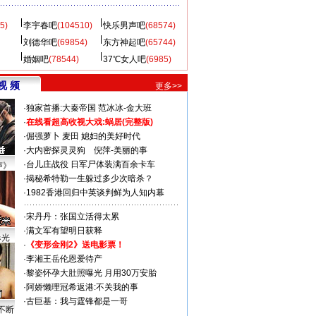
5)
李宇春吧
(104510)
快乐男声吧
(68574)
刘德华吧
(69854)
东方神起吧
(65744)
婚姻吧
(78544)
37℃女人吧
(6985)
视 频
更多>>
·
独家首播:大秦帝国
范冰冰-金大班
·
在线看超高收视大戏:
蜗居(完整版)
·
倔强萝卜
麦田
媳妇的美好时代
·
大内密探灵灵狗
倪萍-美丽的事
·
台儿庄战役 日军尸体装满百余卡车
声》
·
揭秘希特勒一生躲过多少次暗杀？
·
1982香港回归中英谈判鲜为人知内幕
·
宋丹丹：张国立活得太累
·
满文军有望明日获释
曝光
·
《变形金刚2》送电影票！
·
李湘王岳伦恩爱待产
·
黎姿怀孕大肚照曝光 月用30万安胎
·
阿娇懒理冠希返港:不关我的事
·
古巨基：我与霆锋都是一哥
不断