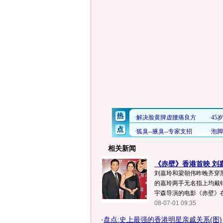
相关新闻
《赤壁》香港首映 刘嘉
刘嘉玲和梁朝伟昨晚齐穿
的嘉玲两手无名指上均戴钻戒
宇森导演的电影《赤壁》在
08-07-01 09:35
·
盘点:史上最强的香港明星亲戚关系(图)