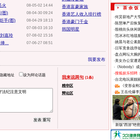
圣火
08-05-02 14:44
香港富豪家族
茶 余 饭
(图)
08-04-30 09:24
香港艺人收入排行榜
·
何炅获地产大亨
手(图)
08-04-29 18:13
香港豪门千金
·
陈慧琳产后恢复
07-08-03 16:10
韩国明星
·
殷桃街头休闲装
-刘嘉玲
07-08-02 15:16
·
范冰冰红地毯
·
姚晨与老公素
...
07-06-27 08:51
·
日军竟拿战俘
·
盘点网坛大腕
我要发布
·
美女办公室遭
·
《Nobody》
·
搜狐娱乐招聘
隐藏地址
设为辩论话题
我来说两句
(1条)
·
台北电玩展靓丽S
精华区
·
《变形金刚
·
王岳伦爆李
辩论区
新版“西游”绝