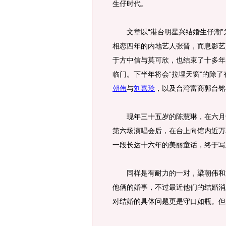
生仔时代。
文章以“港台明星兴结婚生仔潮”
相恋四年的内地艺人张晋，而息影艺
于方中信与莫可欣，也结束了十多年
临门。下半年将会“拉埋天窗”的除了
朝伟
与
刘嘉玲
，以及台湾富商郭台铭
现年三十五岁的陈慧琳，在六月十
第六场演唱会后，在台上向馆内近万
一段长达十六年的美丽童话，终于写
同样是有耐力的一对，梁朝伟和刘
他俩的婚事，不过最近他们的结婚消
对结婚的具体问题更是守口如瓶。但