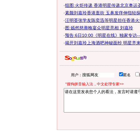
·
组图:火炬传递 香港明星传递北京奥运
·
素颜刘嘉玲香港逛街 玉鼻发痒伸指轻探
·
汪明荃张学友陈奕迅等明星担任香港火炬
·
图:嫣然慈善晚宴众明星亮相 刘嘉玲
·
预告:6日10:00《明星在线》独家专访-
·
揭开刘嘉玲上海酒吧神秘面纱 明星齐来捧
用户：
匿名
*搜狗拼音输入法，中文处理专家>>