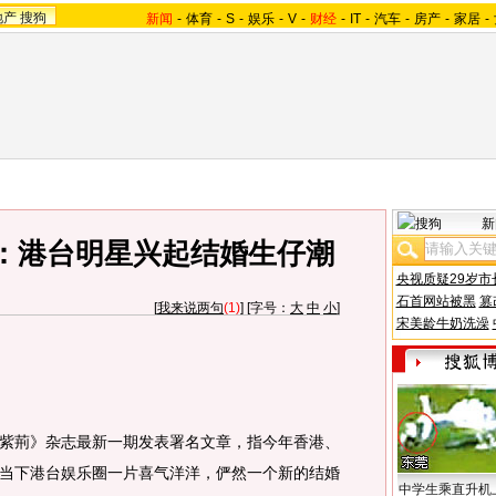
地产
搜狗
新闻
-
体育
-
S
-
娱乐
-
V
-
财经
-
IT
-
汽车
-
房产
-
家居
-
新
：港台明星兴起结婚生仔潮
央视质疑29岁市
石首网站被黑
篡
[
我来说两句
(1)
] [字号：
大
中
小
]
宋美龄牛奶洗澡
荊》杂志最新一期发表署名文章，指今年香港、
当下港台娱乐圈一片喜气洋洋，俨然一个新的结婚
中学生乘直升机