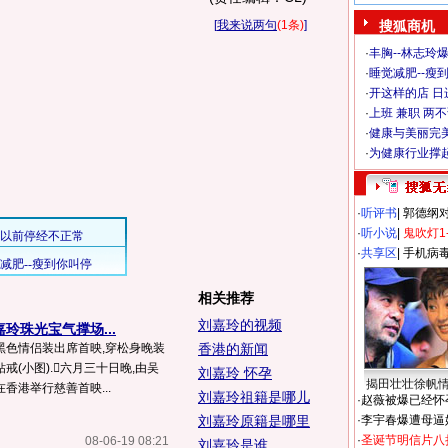
[
我来说两句
(1条)
]
搜狐商机
·
丰胸--林志玲
·
睡觉减肥--瘦到
·
开这样的店 日进
·
上班 兼职 两
·
健康与美丽完
·
为健康行业撑
·
听评书
|
郭德纲
·
听小说
|
鬼吹灯1
·
共享区
|
手机病
相关推荐
刘嘉玲的视频
玲珠光宝气撑场...
黑色情侣装出席首映,穿松身晚装
香港的新闻
(小图).六月三十日晚,由吴
刘嘉玲 怀孕
揭田壮壮徐帆
香港举行慈善首映...
刘嘉玲祖籍是哪儿
·
赵薇被爆已经怀
刘嘉玲原籍是哪里
·
李宇春爆遭母逼
·
圣诞节明信片八
08-06-19 08:21
刘嘉玲是谁