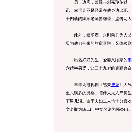
另一边廂，曾经与刘嘉玲传过一段
讯，幸运儿不是经常在他身边出现、
十四载的舞蹈老师曾馨莹，盛传两人
此外，娱乐圈一众刚荣升为人父、
贝为他们带来的甜蜜喜悦，又体验到
出名好好先生，爱妻又顾家的
李
六磅半男婴，让三十九岁的克勤兴奋
早年凭电视剧《戆夫
成龙
》人气
重六磅多的男婴。陪伴太太入产房生
下男儿泪。由于夫妇二人均十分喜欢荷李
文名取为Brad，中文名则为郭令山