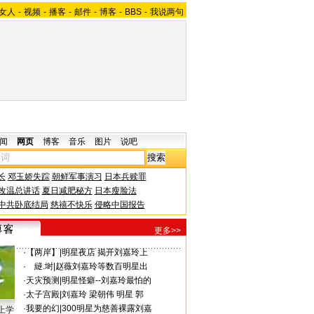
女人
-
视频
-
播客
-
邮件
-
博客
-
BBS
-
我说两句
闻
网页
博客
音乐
图片
说吧
长
邓玉娇失踪
朝鲜军事演习
日本兵赎罪
改温总讲话
夏日减肥秘方
日本瘦脸法
中共卧底结局
慈禧不快乐
侵略中国报告
更多>>
·
【两岸】
|
明星夜店 揭开刘嘉玲上
·
ゞ縌.埘
|
赵薇刘嘉玲等数百明星出
·
天灾预测
|
明星怪癖--刘嘉玲最怕的
·
太子宫殿
|
刘嘉玲 梁朝伟 明星 郭
·
我要的幻
|
300明星为慈善裸露刘嘉
上学