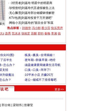
·
《经营者
|
刘嘉玲:明星中的明星商
·
珍惜曾经
|
刘嘉玲代言虚假被告上法
·
无心飘雪
|
刘嘉玲郭台铭暧昧情解密
·
KTV包房
|
刘嘉玲投资千万开酒吧"
·
网络小丑
|
刘嘉玲的"面目全非"和某
曝光
热点标签：
刘德华
冯小刚
蔡少芬
快乐男声
大s
选秀
范冰冰
张柏芝
苏醒
郑钧
春晚
李湘
搞
你尖叫(图)
·
狐臭--腋臭--全球揭秘！
毁了后半生
·
更年期--卵巢早衰--绝经
--怎么办？
·
涵盖健康要闻健康生活导航
明星支招
·
口臭--口臭--拜拜了!
罩杯升级魔法
·
10平米小店 月赚20万
-怎么办？
·
老公--烟戒不了排排毒吧
说 吧
更多>>
|
郭台铭
|
梁朝伟
|
曾馨莹