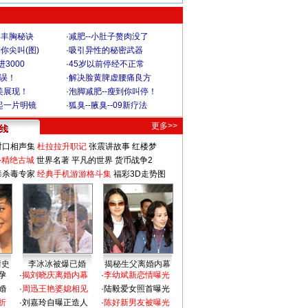
爆丰胸秘诀
·
减肥--小肚子赘肉没了
你尖叫(图)
·
吸引异性的秘密武器
3000
·
45岁以前停经不正常
不误！
·
解决脸黄脾虚腰痛良方
美展现！
·
泡脚减肥--瘦到你叫停！
起一片明镜
·
狐臭--腋臭--09新疗法
更多>>
对口相声集
杜拉拉升职记
张震讲故事
红楼梦
-精绝古城
世界名著
平凡的世界
货币战争2
毒杀毒专家
经典手机游游格斗集
福彩3D走势图
情史
李冰冰被爆已婚
揭秘生父离婚内幕
孕
·
揭刘晓庆离婚内幕
·
李幼斌新恋情曝光
婚
·
周迅王艳婆媳相见
·
陆毅爱女照首曝光
折
·
刘嘉玲自曝正造人
·
陈好新男友被曝光