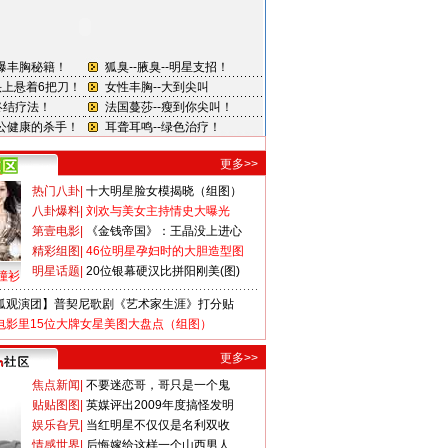
更多>>
热门八卦
|
十大明星脸女模揭晓（组图）
八卦爆料
|
刘欢与美女主持情史大曝光
第壹电影
|
《金钱帝国》：王晶没上进心
精彩组图
|
46位明星孕妇时的大胆造型图
明星话题
|
20位银幕硬汉比拼阳刚美(图)
撞衫
狐观演团】普契尼歌剧《艺术家生涯》打分贴
电影里15位大牌女星美图大盘点（组图）
更多>>
焦点新闻
|
不要迷恋哥，哥只是一个鬼
贴贴图图
|
英媒评出2009年度搞怪发明
娱乐旮旯
|
当红明星不仅仅是名利双收
情感世界
|
后悔嫁给这样一个山西男人