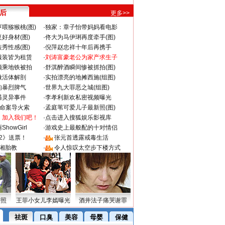
 后
更多>>
喂猕猴桃(图)
·
独家：章子怡带妈妈看电影
好身材(图)
·
佟大为马伊琍再度牵手(图)
秀性感(图)
·
倪萍赵忠祥十年后再携手
服装皆为租赁
·
刘涛富豪老公为家产求生子
颜乘地铁被拍
·
舒淇醉酒瞬间惨被抓拍(图)
做活体解剖
·
实拍漂亮的地摊西施(组图)
的暴烈脾气
·
世界九大罪恶之城(组图)
遇灵异事件
·
李孝利新欢私密视频曝光
成命案导火索
·
孟庭苇可爱儿子最新照(图)
：加入我们吧！
·
点击进入搜狐娱乐影视库
howGirl
·
游戏史上最般配的十对情侣
2》送票！
·
张元首透露戒毒生活
湘胎教
·
令人惊叹太空步下楼方式
密照
王菲小女儿李嫣曝光
酒井法子痛哭谢罪