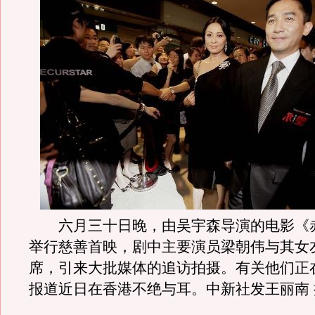
六月三十日晚，由吴宇森导演的电影《
举行慈善首映，剧中主要演员梁朝伟与其女
席，引来大批媒体的追访拍摄。有关他们正
报道近日在香港不绝与耳。中新社发王丽南 