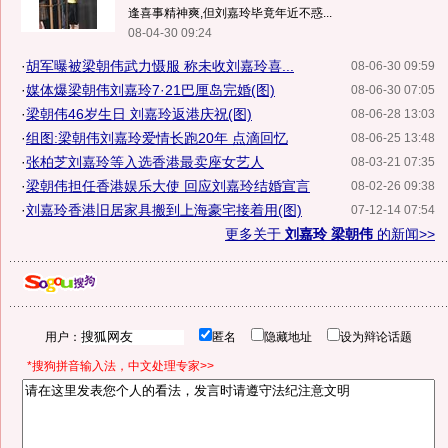
逢喜事精神爽,但刘嘉玲毕竟年近不惑...
08-04-30 09:24
·
胡军曝被梁朝伟武力慑服 称未收刘嘉玲喜...
08-06-30 09:59
·
媒体爆梁朝伟刘嘉玲7·21巴厘岛完婚(图)
08-06-30 07:05
·
梁朝伟46岁生日 刘嘉玲返港庆祝(图)
08-06-28 13:03
·
组图:梁朝伟刘嘉玲爱情长跑20年 点滴回忆
08-06-25 13:48
·
张柏芝刘嘉玲等入选香港最卖座女艺人
08-03-21 07:35
·
梁朝伟担任香港娱乐大使 回应刘嘉玲结婚宣言
08-02-26 09:38
·
刘嘉玲香港旧居家具搬到上海豪宅接着用(图)
07-12-14 07:54
更多关于
刘嘉玲 梁朝伟
的新闻>>
用户：
匿名
隐藏地址
设为辩论话题
*搜狗拼音输入法，中文处理专家>>