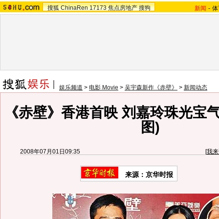
搜狐
ChinaRen
17173
焦点房地产
搜狗
新闻
-
体
娱乐频道
>
电影 Movie
>
吴宇森新作《赤壁》
>
新闻动态
《赤壁》香港首映 刘嘉玲珠光宝气
图)
2008年07月01日09:35
[
我来
来源：京华时报