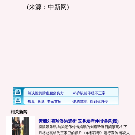
(来源：中新网)
相关新闻
素颜刘嘉玲香港逛街 玉鼻发痒伸指轻探(图)
搜狐娱乐讯 与梁朝伟传出婚讯的刘嘉玲近日频繁亮相,下
月将赴戛纳为王家卫的影片《东邪西毒》进行宣传.都说人