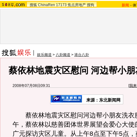
搜狐
ChinaRen
17173
焦点房地产
搜狗
新闻
-
体
娱乐频道
>
八卦频道
>
港台八卦
蔡依林地震灾区慰问 河边帮小朋
2008年07月08日09:31
[
我来
来源：东北新闻网
蔡依林地震灾区慰问河边帮小朋友洗衣服昨
午，蔡依林以慈善团体世界展望会爱心大使
广元探访灾区儿童。从上午8点至下午5点，