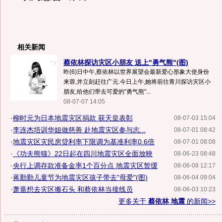
相关新闻
蔡依林探访灾区小朋友 送上"勇气熊"(图)
昨(6)日中午,蔡依林以世界展望会最新爱心形象大使身份
来蓉,并立刻赶往广元.今日上午,她将前往青川探访灾区小
朋友,给他们带去可爱的"勇气熊"...
08-07-07 14:05
·
柳时元为日本地震灾区捐款 获天皇表彰
08-07-03 15:04
·
李连杰培训华姐做慈善 赴地震灾区参与志...
08-07-01 08:42
·
地震灾区灾民房贷利率下限调为基准利率0.6倍
08-07-01 08:08
·
《功夫熊猫》22日起在四川地震灾区全面放映
08-06-23 08:48
·
央行上调存款准备金率1个百分点 地震灾区暂缓
08-06-08 12:17
·
蒋勤勤儿童节为地震灾区孩子带去"母爱"(图)
08-06-04 09:04
·
萧蔷想去灾区搬石头 和蔡依林当接线员
08-06-03 10:23
更多关于
蔡依林 地震
的新闻>>