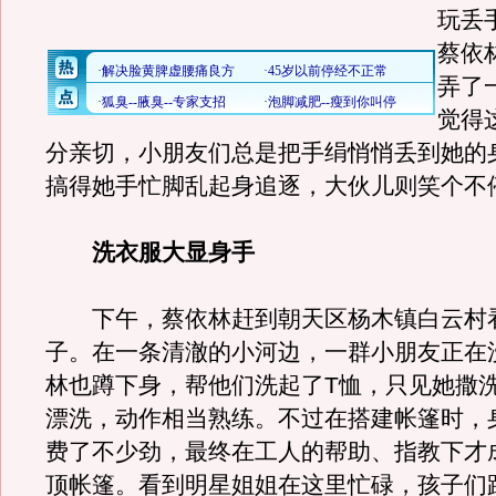
玩丢
蔡依
弄了
觉得
分亲切，小朋友们总是把手绢悄悄丢到她的
搞得她手忙脚乱起身追逐，大伙儿则笑个不
洗衣服大显身手
下午，蔡依林赶到朝天区杨木镇白云村
子。在一条清澈的小河边，一群小朋友正在
林也蹲下身，帮他们洗起了T恤，只见她撒
漂洗，动作相当熟练。不过在搭建帐篷时，
费了不少劲，最终在工人的帮助、指教下才
顶帐篷。看到明星姐姐在这里忙碌，孩子们