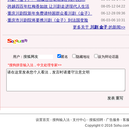
·
跨越四百年红梅香如故 让川剧走进现代人生活
08-05-12 04:22
·
重庆川剧院新年免费请特困群众看川剧《金子》
06-12-28 09:36
·
重庆市川剧院将要携川剧《金子》到法国变脸
06-03-06 10:31
更多关于
川剧 金子
的新闻>>
用户：
匿名
隐藏地址
设为辩论话题
*搜狗拼音输入法，中文处理专家>>
设置首页
-
搜狗输入法
-
支付中心
-
搜狐招聘
-
广告服务
-
客
Copyright
©
2016 Sohu.com 