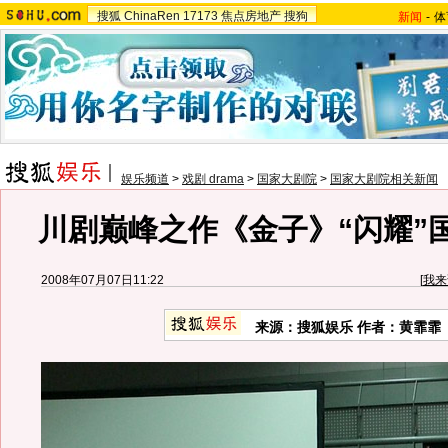
搜狐
ChinaRen
17173
焦点房地产
搜狗
新闻
-
体
娱乐频道
>
戏剧 drama
>
国家大剧院
>
国家大剧院相关新闻
川剧巅峰之作《金子》“闪耀”
2008年07月07日11:22
[
我来
来源：搜狐娱乐 作者：黄霏霏