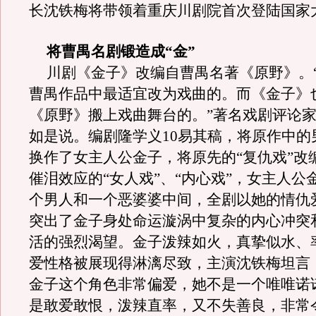
长沈铁梅将带领着重庆川剧院首次登陆国家
将曹禺名剧锻造成“金”
川剧《金子》改编自曹禺名著《原野》。
曹禺作品中最适宜改为戏曲的。而《金子》
《原野》搬上戏曲舞台的。”著名戏剧评论
如是说。
编剧隆学义
10
易其稿，将原作中的
换作了女主人公金子，将原先的
“
复仇戏
”
改
催泪效应的“女人戏”、
“
内心戏
”
，女主人公
个男人和一个恶婆婆中间，全剧以她的情仇
突出了金子身处命运漩涡中复杂的内心冲突
活的强烈渴望。金子泼辣如火，真挚似水、
爱性格被展现得淋漓尽致，主演沈铁梅坦言
金子这个角色非常偏爱，她不是一个唯唯诺
是敢爱敢恨，泼辣直率，又不失善良，非常