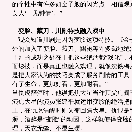
的个性中有许多如金子般的闪光点，相信观
女人‘一见钟情
’
。”
变脸、藏刀，川剧特技融入戏中
观众知道川剧是因为变脸这项特技。《金
外的加入了变脸、藏刀、踢袍等许多蜀地绝
子》的成功之处在于把这些绝活都“戏化”，
而炫技，而是真正也融入戏理，就像沈铁梅
是把大家认为的技巧变成了服务剧情的工具
有了生命，更加好看，更加耐看。”
当仇虎醉酒时，他误把焦大星当作其父焦阎
演焦大星的演员张建平就运用变脸的绝活把
王，在仇虎清醒时则又变回焦大星。仇恨是“
源，酒醉是“变脸”的动因，这样就使得变脸
理，天衣无缝、不显生硬。