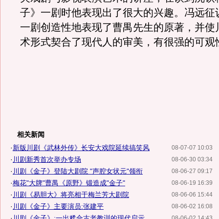
子》一剧时他表现出了很大的兴趣。冯远征
一剧创造性地表现了曹禺先生的原著，并使
术形式契合了现代人的审美，有很强的可观
相关新闻
·
新版川剧《武林外传》长安大戏院延续搞笑风
08-07-07 10:03
·
川剧新秀首次举办专场
08-06-30 03:34
·
川剧《金子》登陆大剧院 "声腔女状元"领衔
08-06-27 09:17
·
梅花"大牌"曹禺《原野》锻造成"金子"
08-06-19 16:39
·
川剧《易胆大》将亮相于梅兰芳大剧院
08-06-06 15:44
·
川剧《金子》主要演员:张建平
08-06-02 16:08
·
川剧《金子》:一出糅合古老教训的现代启示
08-06-02 14:43