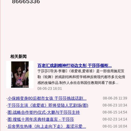
86665336
相关新闻
百老汇戏剧精神打动边文彤 于莎莎领衔...
于莎莎导演-李珊《谁爱谁,爱谁谁》是一部借用施尼茨
勒《轮舞》的戏剧结构和哲学精神反映现代都市多元化情
感的改编作品.制作人余欣在韩国任教期间看了很多...
08-06-23 16:01
·
小保姆变身80后都市女孩 于莎莎挑战话剧...
08-06-26 11:39
·
于莎莎主演《谁爱谁》即将登陆人艺剧场(图)
08-06-23 10:34
·
图:战略合作签约仪式-大鹏与于莎莎主持
08-06-15 14:54
·
图:搜狐十周年庆典特邀嘉宾 - 于莎莎
08-02-23 14:14
·
后舍男生热捧《向上走向下走》 羞涩示爱...
08-01-16 16:04