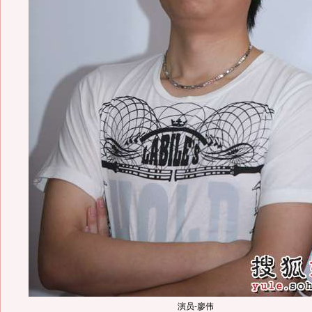
演员-廖伟