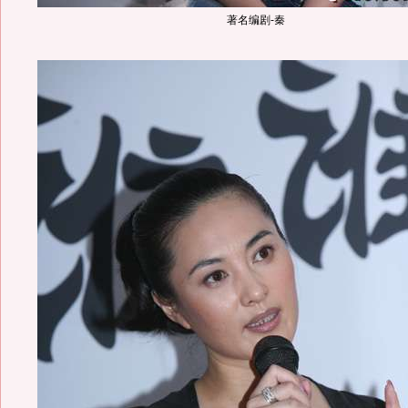
著名编剧-秦