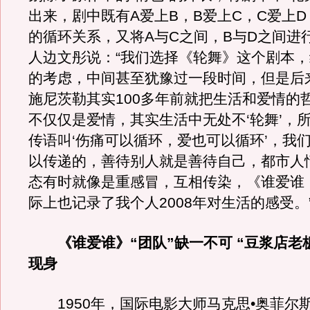
出来，剧中既有A爱上B，B爱上C，C爱上D
的循环关系，又将A与C之间，B与D之间进
人边文彤说：“我们选择《轮舞》这个剧本
的考虑，中间甚至犹豫过一段时间，但是后
施尼茨勒其实100多年前就把生活和爱情的
不仅仅是爱情，其实生活中无处不‘轮舞’，
传语叫‘伤痛可以循环，爱也可以循环’，我
以传递的，善待别人就是善待自己，都市人
态有时就像是重感冒，互相传染，《谁爱谁
际上也记录了我个人2008年对生活的感受。
《谁爱谁》“团队”缺一不可 “豆浆店老
现身
1950年，国际电影大师马克思•奥菲尔