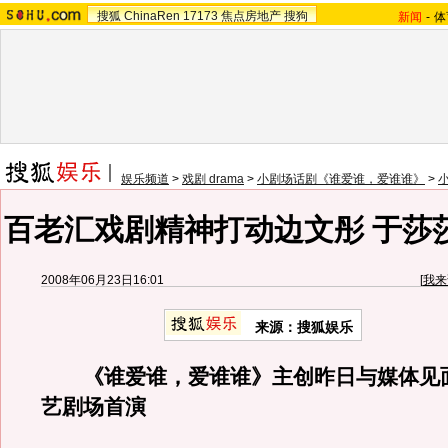
搜狐
ChinaRen
17173
焦点房地产
搜狗
新闻
-
体
娱乐频道
>
戏剧 drama
>
小剧场话剧《谁爱谁，爱谁谁》
>
百老汇戏剧精神打动边文彤 于莎
2008年06月23日16:01
[
我来
来源：搜狐娱乐
《谁爱谁，爱谁谁》主创昨日与媒体见面
艺剧场首演