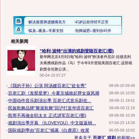
相关新闻
"哈利·波特"出演的戏剧登陆百老汇(图)
新华网北京4月9日电"哈利·波特"扮演者丹尼尔·拉德克利
夫将携戏剧作品《马》于今年9月登陆美国百老汇.这部戏
剧曾在伦敦公演...
08-04-10 07:27
·
《我的子孙》公演 阿汤嫂百老汇"处女秀"
08-06-20 09:48
·
百老汇剧《发胶星梦》今夏京城掀起胖女孩风潮
08-06-16 10:05
·
中国动作音乐剧演出季 百老汇式音乐剧在...
08-06-11 19:41
·
民族歌舞品牌"黎派歌舞"回沪打造华语百老汇
08-06-06 11:19
·
凯蒂不再做全职太太 正式进军百老汇(图)
08-06-06 10:39
·
戏剧演出季开幕 《ILOVEYOU》中文版返销...
07-04-25 14:39
·
国际戏剧季由"百老汇"揭幕《白鹿原》收尾
06-05-09 10:02
更多关于
百老汇 戏剧
的新闻>>