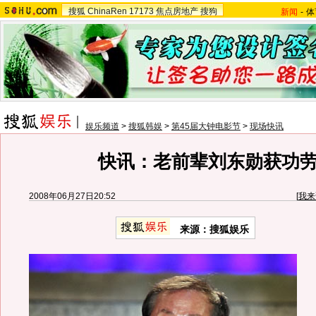
搜狐
ChinaRen
17173
焦点房地产
搜狗
新闻
-
体
娱乐频道
>
搜狐韩娱
>
第45届大钟电影节
>
现场快讯
快讯：老前辈刘东勋获功
2008年06月27日20:52
[
我来
来源：搜狐娱乐