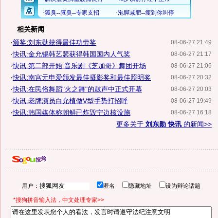
相关新闻
·
颁奖:刘东勋获得最佳功劳奖
08-06-27 21:49
·
快讯:金允锡韩艺瑟获得韩国国内人气奖
08-06-27 21:17
·
快讯:第二部开始 音乐剧《芝加哥》舞团开场
08-06-27 21:06
·
快讯:南宫元申爱颁发最佳摄影奖和最佳照明奖
08-06-27 20:32
·
快讯:在民俗舞蹈"火之舞"的鼓声中正式开幕
08-06-27 20:03
·
快讯:老牌演员白允植做V型手势打招呼
08-06-27 19:49
·
快讯:韩国媒体称朝鲜已炸毁宁边核设施
08-06-27 16:18
更多关于
刘东勋 快讯
的新闻>>
用户：
匿名
隐藏地址
设为辩论话题
*搜狗拼音输入法，中文处理专家>>