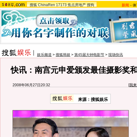
搜狐
ChinaRen
17173
焦点房地产
搜狗
新闻
-
体
娱乐频道
>
搜狐韩娱
>
第45届大钟电影节
>
现场快讯
快讯：南宫元申爱颁发最佳摄影奖
2008年06月27日20:32
[
我来
来源：搜狐娱乐