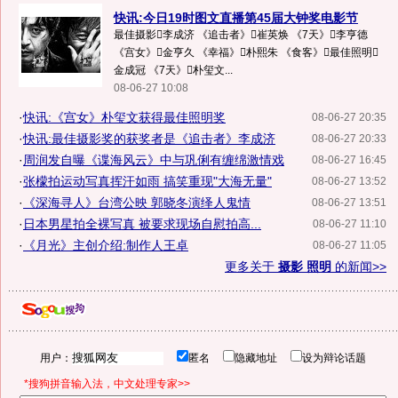
快讯:今日19时图文直播第45届大钟奖电影节
最佳摄影李成济 《追击者》崔英焕 《7天》李亨德
《宫女》金亨久 《幸福》朴熙朱 《食客》最佳照明
金成冠 《7天》朴玺文...
08-06-27 10:08
·
快讯:《宫女》朴玺文获得最佳照明奖
08-06-27 20:35
·
快讯:最佳摄影奖的获奖者是《追击者》李成济
08-06-27 20:33
·
周润发自曝《谍海风云》中与巩俐有缠绵激情戏
08-06-27 16:45
·
张檬拍运动写真挥汗如雨 搞笑重现"大海无量"
08-06-27 13:52
·
《深海寻人》台湾公映 郭晓冬演绎人鬼情
08-06-27 13:51
·
日本男星拍全裸写真 被要求现场自慰拍高...
08-06-27 11:10
·
《月光》主创介绍:制作人王卓
08-06-27 11:05
更多关于
摄影 照明
的新闻>>
用户：
匿名
隐藏地址
设为辩论话题
*搜狗拼音输入法，中文处理专家>>