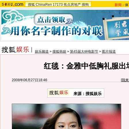
搜狐
ChinaRen
17173
焦点房地产
搜狗
新闻
-
体
娱乐频道
>
搜狐韩娱
>
第45届大钟电影节
>
图片报道
红毯：金雅中低胸礼服出
2008年06月27日18:46
[
我来
来源：搜狐娱乐