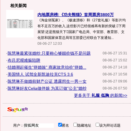
相关新闻
内地票房榜:《功夫熊猫》首周票房3800万
《淘金俏冤家》、《极速漂移》和《27套礼服》等影片均
有不足百万的收入,这些影片已经很难再有新的突破.下周
展望:还是熊猫天下国家广电总局、中宣部、教育部、文
化部和国家体育总局等五部委已经联合下发通知...
08-06-27 12:03
·
陈慧琳最紧张婚纱:只要称心够靓价钱不是问题
08-06-27 15:31
·
布吕尼艰难躲陷阱
08-06-27 15:02
·
结婚潮起催生"拼婚族" 商家故意抬价"拼婚...
08-06-27 14:18
·
美国情人 试驾全新凯迪拉克CTS 3.6
08-06-27 10:58
·
陈慧琳不做婚前财产公证 透露想生一男一女
08-06-27 09:06
·
陈慧琳好友Celia做伴娘 为其订做"公主"婚纱
08-06-26 07:50
更多关于
礼服 低胸
的新闻>>
用户：
匿名
隐藏地址
设为辩论话题