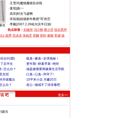
·
王雪洋
|
魔镜魔镜告诉我
·
童瑶
|
跑~~
·
高菲
|
时光飞逝啊
·
宋祖德
|
祖德新年教授“骂”的艺
·
李颖
|
2007.2.26哈尔滨半日游(
曝光
热点标签：
刘德华
冯小刚
蔡少芬
快乐男声
大s
选秀
范冰冰
张柏芝
苏醒
郑钧
春晚
李湘
搞
你尖叫(图)
·
狐臭--腋臭--全球揭秘！
毁了后半生
·
更年期--卵巢早衰--绝经
--怎么办？
·
涵盖健康要闻健康生活导航
明星支招
·
口臭--口臭--拜拜了!
罩杯升级魔法
·
10平米小店 月赚20万
-怎么办？
·
老公--烟戒不了排排毒吧
说 吧
更多>>
刘建浩