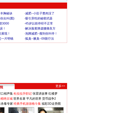
爆丰胸秘诀
·
减肥--小肚子赘肉没了
你尖叫(图)
·
吸引异性的秘密武器
3000
·
45岁以前停经不正常
不误！
·
解决脸黄脾虚腰痛良方
美展现！
·
泡脚减肥--瘦到你叫停！
起一片明镜
·
狐臭--腋臭--09新疗法
更多>>
对口相声集
杜拉拉升职记
张震讲故事
红楼梦
-精绝古城
世界名著
平凡的世界
货币战争2
毒杀毒专家
经典手机游游格斗集
福彩3D走势图