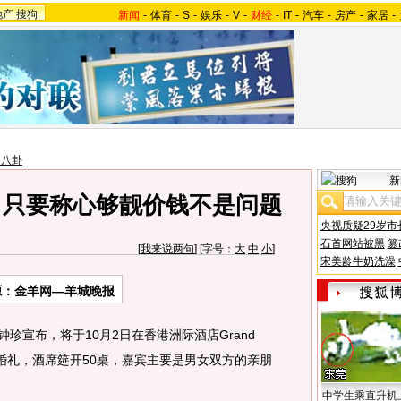
地产
搜狗
新闻
-
体育
-
S
-
娱乐
-
V
-
财经
-
IT
-
汽车
-
房产
-
家居
-
台八卦
新
：只要称心够靓价钱不是问题
央视质疑29岁市
石首网站被黑
篡
[
我来说两句
] [字号：
大
中
小
]
宋美龄牛奶洗澡
源：金羊网—羊城晚报
钟珍宣布，将于10月2日在香港洲际酒店Grand
x)举行婚礼，酒席筵开50桌，嘉宾主要是男女双方的亲朋
中学生乘直升机