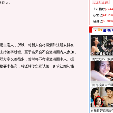
做刘太。
说 吧 排 行
上证指数
(7744
苏醒吧
(41523)
贴图吧
(68789)
最 热 
生意人，所以一对新人会将摆酒和注册安排在一
主持签字过程。至于当天会不会邀请圈内人参加，
双方亲友都很多，暂时将不考虑邀请圈中人。据
谍战大片-《风
物要求甚高，特派钟珍负责试菜，务求让婚礼能一
闺房视频自拍
自爆捉奸后恶梦