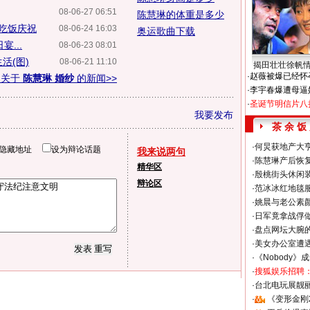
08-06-27 06:51
陈慧琳的体重是多少
起吃饭庆祝
08-06-24 16:03
奥运歌曲下载
...
08-06-23 08:01
活(图)
08-06-21 11:10
揭田壮壮徐帆
·
赵薇被爆已经怀
多关于
陈慧琳 婚纱
的新闻>>
·
李宇春爆遭母逼
·
圣诞节明信片八
我要发布
茶 余 饭
·
何炅获地产大亨
隐藏地址
设为辩论话题
我来说两句
·
陈慧琳产后恢复
精华区
·
殷桃街头休闲装
辩论区
·
范冰冰红地毯
·
姚晨与老公素
·
日军竟拿战俘
·
盘点网坛大腕
·
美女办公室遭
·
《Nobody》
·
搜狐娱乐招聘
·
台北电玩展靓丽S
·
《变形金刚