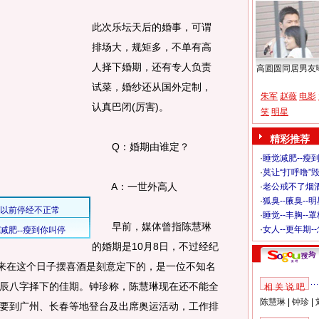
此次乐坛天后的婚事，可谓
排场大，规矩多，不单有高
人择下婚期，还有专人负责
高圆圆同居男友
试菜，婚纱还从国外定制，
朱军
赵薇
电影
认真巴闭(厉害)。
笑
明星
精彩推荐
Q：婚期由谁定？
·
睡觉减肥--瘦到
·
莫让“打呼噜”
A：一世外高人
·
老公戒不了烟酒
·
狐臭--腋臭--
·
睡觉--丰胸--
早前，媒体曾指陈慧琳
·
女人--更年期-
的婚期是10月8日，不过经纪
原来在这个日子摆喜酒是刻意定下的，是一位不知名
辰八字择下的佳期。钟珍称，陈慧琳现在还不能全
相 关 说 吧
陈慧琳
|
钟珍
|
要到广州、长春等地登台及出席奥运活动，工作排