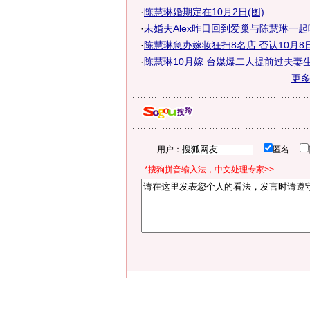
·
陈慧琳婚期定在10月2日(图)
·
未婚夫Alex昨日回到爱巢与陈慧琳一
·
陈慧琳急办嫁妆狂扫8名店 否认10月8日宴
·
陈慧琳10月嫁 台媒爆二人提前过夫妻生
更
用户：
匿名
*搜狗拼音输入法，中文处理专家>>