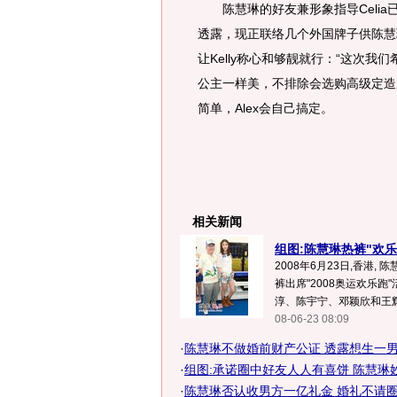
陈慧琳的好友兼形象指导Celia已
透露，现正联络几个外国牌子供陈慧琳
让Kelly称心和够靓就行：“这次我
公主一样美，不排除会选购高级定造服
简单，Alex会自己搞定。
相关新闻
组图:陈慧琳热裤"欢乐
2008年6月23日,香港, 
裤出席"2008奥运欢乐跑
淳、陈宇宁、邓颖欣和王辉.
08-06-23 08:09
·
陈慧琳不做婚前财产公证 透露想生一
·
组图:承诺圈中好友人人有喜饼 陈慧琳
·
陈慧琳否认收男方一亿礼金 婚礼不请圈中