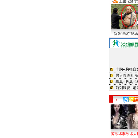
·
王岳伦爆李
新版“西游”绝
范冰冰李冰冰大