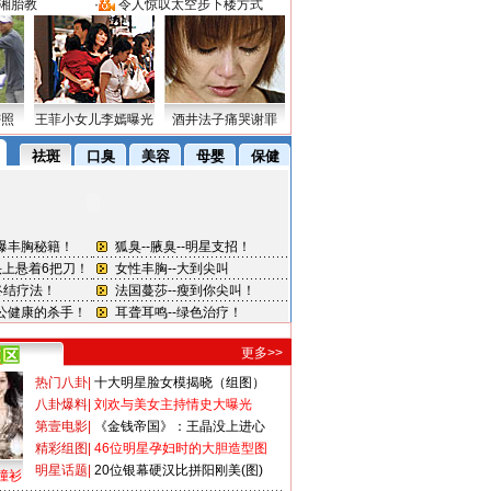
湘胎教
·
令人惊叹太空步下楼方式
密照
王菲小女儿李嫣曝光
酒井法子痛哭谢罪
更多>>
热门八卦
|
十大明星脸女模揭晓（组图）
八卦爆料
|
刘欢与美女主持情史大曝光
第壹电影
|
《金钱帝国》：王晶没上进心
精彩组图
|
46位明星孕妇时的大胆造型图
明星话题
|
20位银幕硬汉比拼阳刚美(图)
撞衫