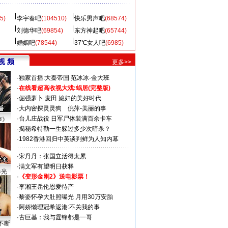
5)
李宇春吧
(104510)
快乐男声吧
(68574)
刘德华吧
(69854)
东方神起吧
(65744)
婚姻吧
(78544)
37℃女人吧
(6985)
视 频
更多>>
·
独家首播:大秦帝国
范冰冰-金大班
·
在线看超高收视大戏:
蜗居(完整版)
·
倔强萝卜
麦田
媳妇的美好时代
·
大内密探灵灵狗
倪萍-美丽的事
·
台儿庄战役 日军尸体装满百余卡车
声》
·
揭秘希特勒一生躲过多少次暗杀？
·
1982香港回归中英谈判鲜为人知内幕
·
宋丹丹：张国立活得太累
·
满文军有望明日获释
曝光
·
《变形金刚2》送电影票！
·
李湘王岳伦恩爱待产
·
黎姿怀孕大肚照曝光 月用30万安胎
·
阿娇懒理冠希返港:不关我的事
·
古巨基：我与霆锋都是一哥
不断