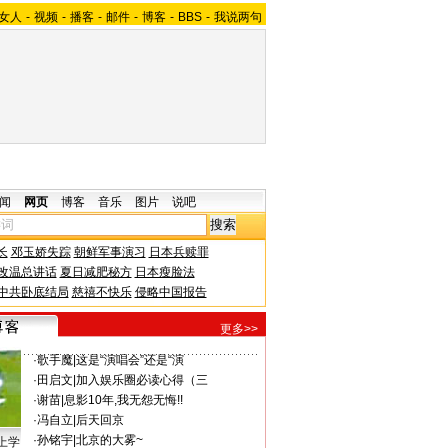
女人
-
视频
-
播客
-
邮件
-
博客
-
BBS
-
我说两句
闻
网页
博客
音乐
图片
说吧
长
邓玉娇失踪
朝鲜军事演习
日本兵赎罪
改温总讲话
夏日减肥秘方
日本瘦脸法
中共卧底结局
慈禧不快乐
侵略中国报告
更多>>
·
歌手魔
|
这是“演唱会”还是“演
·
田启文
|
加入娱乐圈必读心得（三
·
谢苗
|
息影10年,我无怨无悔!!
·
冯自立
|
后天回京
·
孙铭宇
|
北京的大雾~
上学