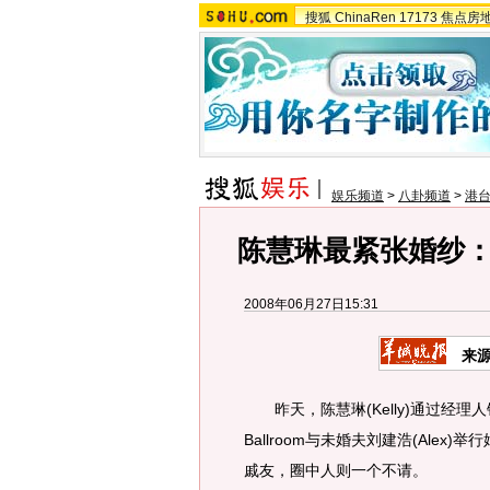
搜狐
ChinaRen
17173
焦点房
娱乐频道
>
八卦频道
>
港
陈慧琳最紧张婚纱
2008年06月27日15:31
来
昨天，陈慧琳(Kelly)通过经理人
Ballroom与未婚夫刘建浩(Ale
戚友，圈中人则一个不请。