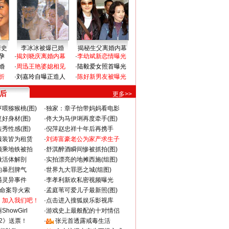
情史
李冰冰被爆已婚
揭秘生父离婚内幕
孕
·
揭刘晓庆离婚内幕
·
李幼斌新恋情曝光
婚
·
周迅王艳婆媳相见
·
陆毅爱女照首曝光
折
·
刘嘉玲自曝正造人
·
陈好新男友被曝光
 后
更多>>
喂猕猴桃(图)
·
独家：章子怡带妈妈看电影
好身材(图)
·
佟大为马伊琍再度牵手(图)
秀性感(图)
·
倪萍赵忠祥十年后再携手
服装皆为租赁
·
刘涛富豪老公为家产求生子
颜乘地铁被拍
·
舒淇醉酒瞬间惨被抓拍(图)
做活体解剖
·
实拍漂亮的地摊西施(组图)
的暴烈脾气
·
世界九大罪恶之城(组图)
遇灵异事件
·
李孝利新欢私密视频曝光
成命案导火索
·
孟庭苇可爱儿子最新照(图)
：加入我们吧！
·
点击进入搜狐娱乐影视库
howGirl
·
游戏史上最般配的十对情侣
2》送票！
·
张元首透露戒毒生活