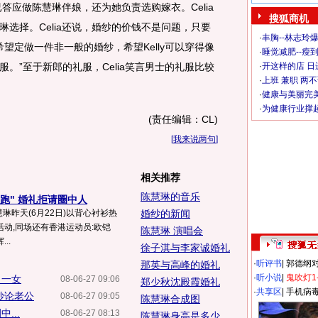
答应做陈慧琳伴娘，还为她负责选购嫁衣。Celia
搜狐商机
选择。Celia还说，婚纱的价钱不是问题，只要
·
丰胸--林志玲
们希望定做一件非一般的婚纱，希望Kelly可以穿得像
·
睡觉减肥--瘦到
。”至于新郎的礼服，Celia笑言男士的礼服比较
·
开这样的店 日进
·
上班 兼职 两
·
健康与美丽完
·
为健康行业撑
(责任编辑：CL)
[
我来说两句
]
相关推荐
陈慧琳的音乐
跑" 婚礼拒请圈中人
陈慧琳昨天(6月22日)以背心衬衫热
婚纱的新闻
"活动,同场还有香港运动员:欧铠
陈慧琳 演唱会
..
徐子淇与李家诚婚礼
·
听评书
|
郭德纲
那英与高峰的婚礼
·
听小说
|
鬼吹灯1
男一女
08-06-27 09:06
郑少秋沈殿霞婚礼
·
共享区
|
手机病
妙论老公
08-06-27 09:05
陈慧琳合成图
...
08-06-27 08:13
陈慧琳身高是多少