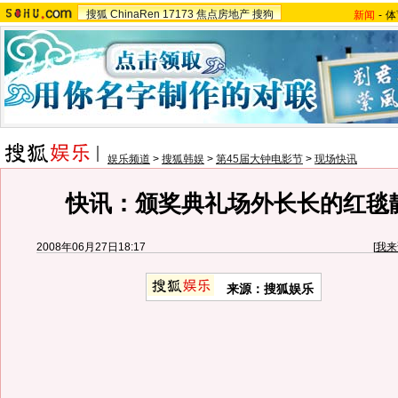
搜狐
ChinaRen
17173
焦点房地产
搜狗
新闻
-
体
娱乐频道
>
搜狐韩娱
>
第45届大钟电影节
>
现场快讯
快讯：颁奖典礼场外长长的红毯
2008年06月27日18:17
[
我来
来源：搜狐娱乐