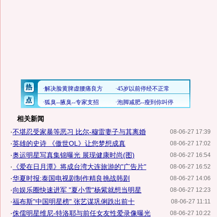
相关新闻
·
不堪忍受家暴等恶习 比尔-穆雷妻子与其离婚
08-06-27 17:39
·
英雄的史诗 《傲世OL》让您梦想成真
08-06-27 17:02
·
奥运明星写真集锦曝光 展现健康时尚(图)
08-06-27 16:54
·
《爱在日月潭》将成台湾大连旅游的"广告片"
08-06-27 16:52
·
华夏时报:泰国电视剧制作精良挑战韩剧
08-06-27 14:06
·
向娱乐圈快速进军 "夏小雪"杨紫就想当明星
08-06-27 12:23
·
福布斯"中国明星榜" 张艺谋巩俐跌出前十
08-06-27 11:11
·
侏儒明星维尼-特洛耶与前任女友性爱录像曝光
08-06-27 10:22