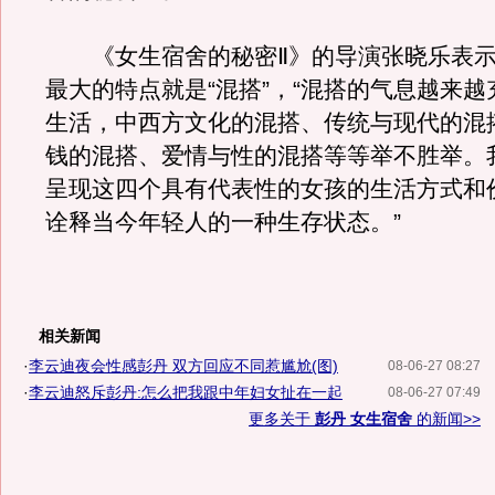
《女生宿舍的秘密Ⅱ》的导演张晓乐表示
最大的特点就是“混搭”，“混搭的气息越来
生活，中西方文化的混搭、传统与现代的混
钱的混搭、爱情与性的混搭等等举不胜举。
呈现这四个具有代表性的女孩的生活方式和
诠释当今年轻人的一种生存状态。”
相关新闻
·
李云迪夜会性感彭丹 双方回应不同惹尴尬(图)
08-06-27 08:27
·
李云迪怒斥彭丹:怎么把我跟中年妇女扯在一起
08-06-27 07:49
更多关于
彭丹 女生宿舍
的新闻>>