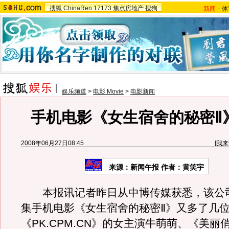
搜狐
ChinaRen
17173
焦点房地产
搜狗
新闻
-
体
娱乐频道
>
电影 Movie
>
电影新闻
手机电影《女生宿舍的秘密Ⅱ
2008年06月27日08:45
[
我来
来源：新闻午报 作者：黄笑宇
本报讯记者昨日从中博传媒获悉，该公司
集手机电影《女生宿舍的秘密Ⅱ》又多了几
《PK.CPM.CN》的女主演牛萌萌、《美丽