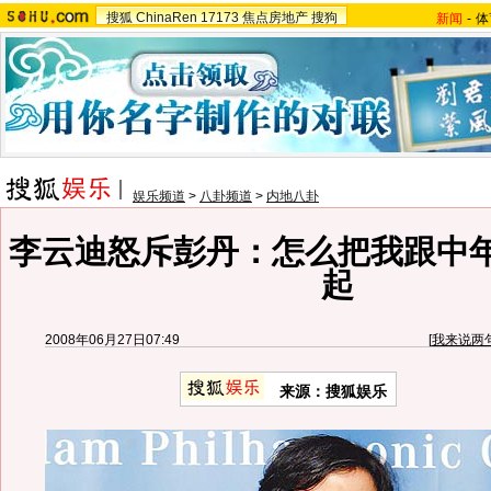
搜狐
ChinaRen
17173
焦点房地产
搜狗
新闻
-
体
娱乐频道
>
八卦频道
>
内地八卦
李云迪怒斥彭丹：怎么把我跟中
起
2008年06月27日07:49
[
我来说两
来源：搜狐娱乐