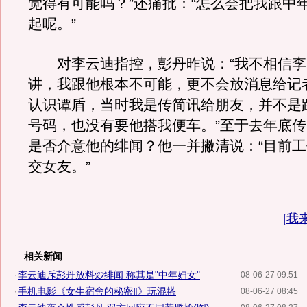
觉得有可能吗？”还痛批：“怎么会把我跟中
起呢。”
对李云迪指控，彭丹昨说：“我不相信李
讲，我跟他根本不可能，更不会放消息给记
认识谭盾，当时我是传简讯给朋友，并不是
号码，也没有要他搭我便车。”至于去年底
是否介意他的绯闻？他一并撇清说：“目前
交女友。”
[
我
相关新闻
·
李云迪斥彭丹放料炒绯闻 称其是"中年妇女"
08-06-27 09:51
·
手机电影《女生宿舍的秘密Ⅱ》玩混搭
08-06-27 08:45