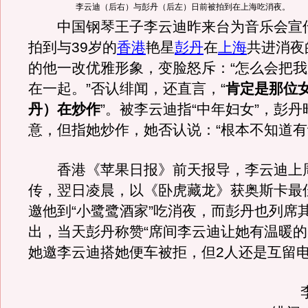
李云迪（后右）与彭丹（后左）日前被拍到在上海吃消夜。
中国钢琴王子李云迪昨来台为音乐会宣
拍到与39岁的
香港
艳星
彭丹
在
上海
共进消夜
的他一改优雅形象，变脸怒斥：“怎么会把
在一起。”否认绯闻，还直言，“
肯定是那位
丹）在炒作
”。被李云迪指“中年妇女”，彭
意，但指她炒作，她否认说：“根本不知道有
香港《苹果日报》前天报导，李云迪上
传，翌日凌晨，以《卧虎藏龙》获奥斯卡最
邀他到“小鹭鹭酒家”吃消夜，而彭丹也列席
出，当天彭丹称赞“席间李云迪让她有温暖的
她邀李云迪搭她便车被拒，但2人还是互留
李