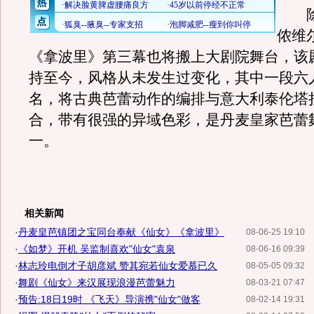
除
侬维
《拿波里》第三幕也将搬上大剧院舞台，该剧
持至今，风格从未发生过变化，其中一段六
名，将古典芭蕾动作的编排与意大利泰伦塔
合，带有很强的异域色彩，是丹麦皇家芭蕾
一。
相关新闻
·
丹麦皇芭镇团之宝同台奉献《仙女》《拿波里》
08-06-25 19:10
·
《如梦》开机 吴监制喜欢"仙女"袁泉
08-06-16 09:39
·
林志玲电倒才子胡彦斌 赞其宛若仙女爱慕已久
08-05-05 09:32
·
舞剧《仙女》来汉展现浪漫芭蕾魅力
08-03-21 07:47
·
预告:18日19时 《飞天》导演携"仙女"做客
08-02-14 19:31