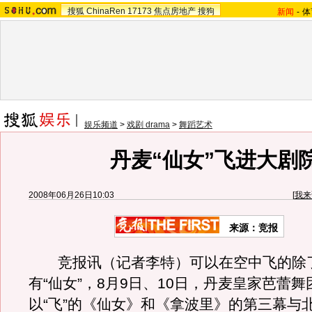
搜狐
ChinaRen
17173
焦点房地产
搜狗
新闻
-
体
娱乐频道
>
戏剧 drama
>
舞蹈艺术
丹麦“仙女”飞进大剧
2008年06月26日10:03
[
我来
来源：竞报
竞报讯（记者李特）可以在空中飞的除
有“仙女”，8月9日、10日，丹麦皇家芭蕾
以“飞”的《仙女》和《拿波里》的第三幕与