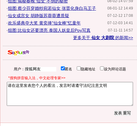
·
组图:揭秘春晚"仙女"不倒的秘密
08-02-14 07:59
·
组图:蔡少芬穿婚纱宛若仙女 张晋化身白马王子
08-01-12 14:49
·
仙女成宫女 胡静版苏蓉蓉遭质疑
07-12-12 17:08
·
欢乐盛典夺大奖 黄奕捧"仙女棒"忆童年
07-12-03 14:41
·
组图:比仙女还要漂亮 泰国人妖皇后Poy写真
07-11-11 14:57
更多关于
仙女 大剧院
的新闻>>
用户：
匿名
隐藏地址
设为辩论话题
*搜狗拼音输入法，中文处理专家>>