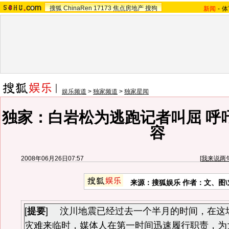
搜狐
ChinaRen
17173
焦点房地产
搜狗
新闻
-
体
娱乐频道
>
独家频道
>
独家星闻
独家：白岩松为逃跑记者叫屈 呼
容
2008年06月26日07:57
[
我来说两
来源：搜狐娱乐 作者：文、图
[
提要
] 汶川地震已经过去一个半月的时间，在这
灾难来临时，媒体人在第一时间迅速履行职责，为