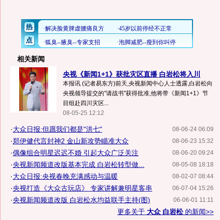
相关新闻
央视《新闻1+1》获批灾区直播 白岩松将入川
本报讯 (记者易东方)前天,央视新闻中心人士透露,白岩松向
央视领导提交的"请战书"获得批准,他将带《新闻1+1》节
目组赴四川灾区...
08-05-25 12:12
·
大众日报:但愿我们都是"洪七"
08-06-24 06:09
·
郑伊健代言封神2 金山新攻势瞄准大众
08-06-23 15:32
·
偶像组合明星迟迟不婚 引起大众广泛关注
08-06-20 09:24
·
央视新闻频道改版基本完成 白岩松转型做...
08-05-08 18:18
·
大众日报:央视春晚充满感动与温暖
08-02-07 08:44
·
央视打造《大众古玩店》 专家讲解兼明星客串
06-07-04 15:26
·
央视新闻频道改版 白岩松水均益联手主持(图)
06-06-01 11:11
更多关于
大众 白岩松
的新闻>>