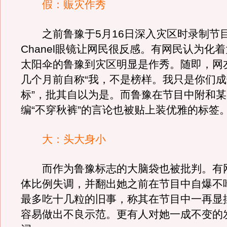
假：赈灾作秀
之前鲁豫于5月16日深入灾区时录制节
Chanel眼镜让网民很反感。有网民认为化
太阳伞的鲁豫到灾区明显是作秀。随即，网
几个月前自称“我，不是榜样。我只是你们
标”，批其自以为是。而鲁豫在节目中附和
编“不穿秋裤”的言论也被贴上装优雅的标签
大：头大身小
而作为鲁豫标志的大脑袋也被批判。有
体比例失调，并翻出她之前在节目中自爆不
最多吃十几粒的旧事，称其在节目中一再显
容易做出不良示范。更有人对她一成不变的