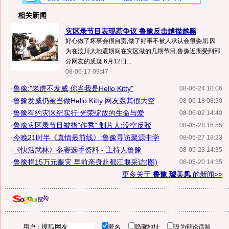
相关新闻
灾区录节目表现惹争议 鲁豫反击越描越黑
好心做了坏事会很自责,做了好事不被人承认会很委屈.因
为在汶川大地震期间在灾区做的几期节目,鲁豫近期受到部
分网友的质疑.6月12日...
08-06-17 09:47
·
鲁豫:"老虎不发威,你当我是Hello Kitty"
08-06-24 10:06
·
鲁豫发威仍被当做Hello Kitty 网友轰其假大空
08-06-18 08:30
·
鲁豫有约灾区纪实行:光荣绽放的生命与爱
08-06-02 14:40
·
鲁豫灾区录节目被指"作秀" 制片人:没空反驳
08-05-28 16:55
·
今晚21时半《真情最前线》:鲁豫寻访聚源中学
08-05-27 18:23
·
《快活武林》参赛选手资料 - 主持人鲁豫
08-05-23 14:35
·
鲁豫捐15万元赈灾 早前亲身赴都江堰采访(图)
08-05-20 14:35
更多关于
鲁豫 璩美凤
的新闻>>
用户：
匿名
隐藏地址
设为辩论话题