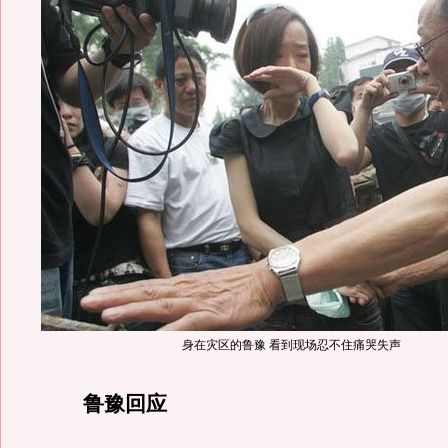
身在灾区的鲁豫 看到现场忍不住痛哭失声
鲁豫回应