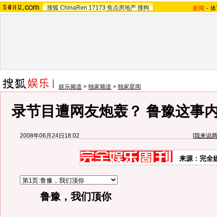
搜狐
ChinaRen
17173
焦点房地产
搜狗
新闻
-
体
娱乐频道
>
独家频道
>
独家星闻
录节目遭网友炮轰？ 鲁豫这事内
2008年06月24日18:02
[
我来说
来源：完全
鲁豫，我们顶你