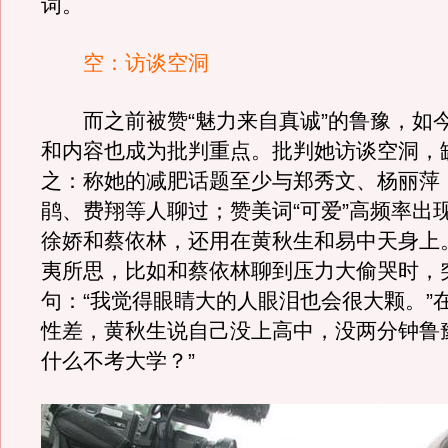
词。
空：访谈空洞
而之前被赞“魅力来自真诚”的鲁豫，如
和内容也成为批判重点。批判她访谈空洞，
之：称她的减肥话题至少与郑秀文、杨丽萍
鹃、费翔等人聊过；赞美词“可爱”高频率出
徐娇和蔡依林，还用在黄秋生和易中天身上
夷所思，比如和蔡依林聊到压力大偷哭时，
句：“我觉得眼睛大的人眼泪也会很大颗。”
性差，黄秋生说自己没上高中，没两分钟鲁
什么不考大学？”