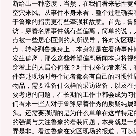
断给出一种态度，当然，在我们看来恶性竞
空穴来风。从事件本身来看，整个过程确实
于鲁豫的指责更有些牵强和故意。首先，鲁
访，穿着名牌事件就有些偏离，简单的说，
点被一些居心叵测的人所误导，将对灾区现
点，转移到鲁豫身上，本身就是在看待事件
发生偏离，那么这些希望偏离新闻本身将视
穿着上的人居心何在？对于很多记者来说，
件奔赴现场时每个记者都会有自己的习惯性
物品，需要准备什么样的采访设备，以及在
要考虑的问题，在长期的工作中都会成为习
们看来一些人对于鲁豫穿着作秀的质疑纯属
头。还需要强调的是为什么单单在这样特定
的强调与关注鲁豫的着装问题，本身就是一
弄是非。看过鲁豫在灾区现场的报道，可以