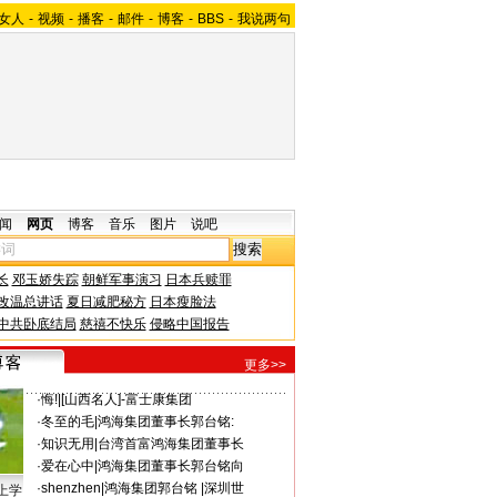
女人
-
视频
-
播客
-
邮件
-
博客
-
BBS
-
我说两句
闻
网页
博客
音乐
图片
说吧
长
邓玉娇失踪
朝鲜军事演习
日本兵赎罪
改温总讲话
夏日减肥秘方
日本瘦脸法
中共卧底结局
慈禧不快乐
侵略中国报告
更多>>
·
悔!
|
[山西名人]-富士康集团
·
冬至的毛
|
鸿海集团董事长郭台铭:
·
知识无用
|
台湾首富鸿海集团董事长
·
爱在心中
|
鸿海集团董事长郭台铭向
·
shenzhen
|
鸿海集团郭台铭 |深圳世
上学