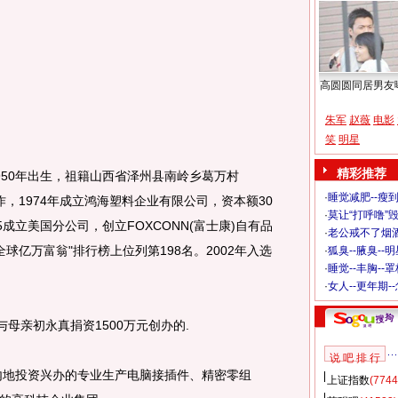
高圆圆同居男友
朱军
赵薇
电影
笑
明星
精彩推荐
50年出生，祖籍山西省泽州县南岭乡葛万村
·
睡觉减肥--瘦到
作，1974年成立鸿海塑料企业有限公司，资本额30
·
莫让“打呼噜”
成立美国分公司，创立FOXCONN(富士康)自有品
·
老公戒不了烟酒
)"全球亿万富翁"排行榜上位列第198名。2002年入选
·
狐臭--腋臭--
·
睡觉--丰胸--
。
·
女人--更年期-
母亲初永真捐资1500万元创办的.
说 吧 排 行
内地投资兴办的专业生产电脑接插件、精密零组
上证指数
(7744