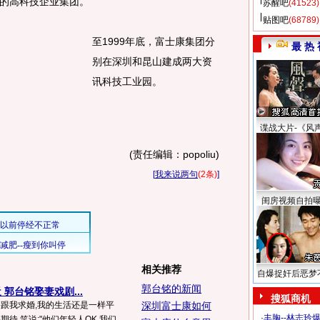
的高科技企业集团。
苏醒吧
(41523)
贴图吧
(68789)
至1999年底，富士康集团分
最 热 
别在深圳和昆山建成两大资
讯科技工业园。
谍战大片-《风
(责任编辑：popoliu)
[
我来说两句
(2条)
]
闺房视频自拍
相关推荐
自爆捉奸后恶梦
郭台铭的新闻
郭台铭娶妻戏剧...
搜狐商机
要跟我求婚,我的生活还是一样平
深圳富士康如何
·
丰胸--林志玲
期待,笑说:"他们年轻人OK,我们