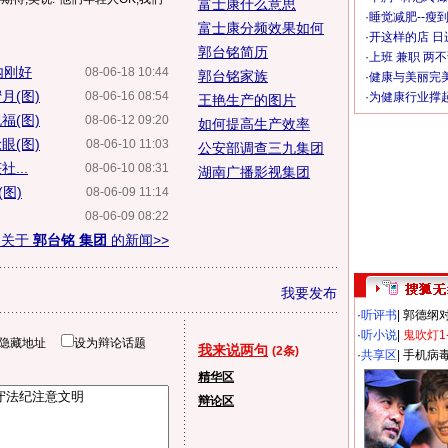
富士康什么意思
·
睡觉减肥--瘦到
富士康分频效果如何
·
开这样的店 日进
郭台铭简历
·
上班 兼职 两
内刚好
08-06-18 10:44
郭台铭家族
·
健康与美丽完
月(图)
08-06-16 08:54
·
为健康行业撑
王艳生产的图片
福(图)
08-06-12 09:20
如何提高生产效率
眼(图)
08-06-10 11:03
公安部调查三九集团
...
08-06-10 08:31
湖南广播影视集团
图)
08-06-09 11:14
08-06-09 08:22
多关于
郭台铭 集团
的新闻>>
我要发布
·
听评书
|
郭德纲
·
听小说
|
鬼吹灯1
隐藏地址
设为辩论话题
我来说两句
(2条)
·
共享区
|
手机病
精华区
辩论区