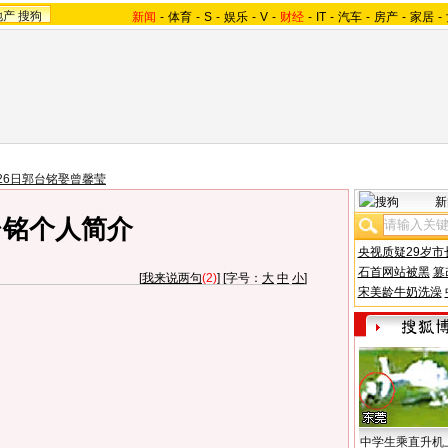
地产
搜狗
新闻
-
体育
-
S
-
娱乐
-
V
-
财经
-
IT
-
汽车
-
房产
-
家居
-
26日郭台铭娶曾馨莹
新
台铭个人简介
央视质疑29岁市
石首网站被黑
篡
[
我来说两句
(2)
] [字号：
大
中
小
]
宋美龄牛奶洗澡
中学生乘直升机