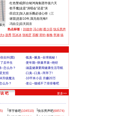
·
红色警戒
|
郭台铭鸿海集团市值六天
·
歌手魔
|
这是“演唱会”还是“演
·
田启文
|
加入娱乐圈必读心得（三
·
谢苗
|
息影10年,我无怨无悔!!
·
冯自立
|
后天回京
曝光
热点标签：
刘德华
冯小刚
蔡少芬
快乐男声
大s
选秀
范冰冰
张柏芝
苏醒
郑钧
春晚
李湘
搞
你尖叫(图)
·
狐臭--腋臭--全球揭秘！
毁了后半生
·
更年期--卵巢早衰--绝经
--怎么办？
·
涵盖健康要闻健康生活导航
明星支招
·
口臭--口臭--拜拜了!
罩杯升级魔法
·
10平米小店 月赚20万
-怎么办？
·
老公--烟戒不了排排毒吧
说 吧
更多>>
5)
李宇春吧
(104510)
快乐男声吧
(68574)