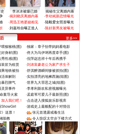
情史
李冰冰被爆已婚
揭秘生父离婚内幕
孕
·
揭刘晓庆离婚内幕
·
李幼斌新恋情曝光
婚
·
周迅王艳婆媳相见
·
陆毅爱女照首曝光
折
·
刘嘉玲自曝正造人
·
陈好新男友被曝光
 后
更多>>
喂猕猴桃(图)
·
独家：章子怡带妈妈看电影
好身材(图)
·
佟大为马伊琍再度牵手(图)
秀性感(图)
·
倪萍赵忠祥十年后再携手
服装皆为租赁
·
刘涛富豪老公为家产求生子
颜乘地铁被拍
·
舒淇醉酒瞬间惨被抓拍(图)
做活体解剖
·
实拍漂亮的地摊西施(组图)
的暴烈脾气
·
世界九大罪恶之城(组图)
遇灵异事件
·
李孝利新欢私密视频曝光
成命案导火索
·
孟庭苇可爱儿子最新照(图)
：加入我们吧！
·
点击进入搜狐娱乐影视库
howGirl
·
游戏史上最般配的十对情侣
2》送票！
·
张元首透露戒毒生活
湘胎教
·
令人惊叹太空步下楼方式