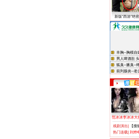
新版“西游”绝
范冰冰李冰冰大
戏剧演出
|
【搜
热门连载
|
刘烨