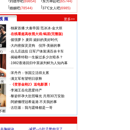
刘德华吧
(69854)
东方神起吧
(65744)
婚姻吧
(78544)
37℃女人吧
(6985)
视 频
更多>>
·
独家首播:大秦帝国
范冰冰-金大班
·
在线看超高收视大戏:
蜗居(完整版)
·
倔强萝卜
麦田
媳妇的美好时代
·
大内密探灵灵狗
倪萍-美丽的事
·
台儿庄战役 日军尸体装满百余卡车
声》
·
揭秘希特勒一生躲过多少次暗杀？
·
1982香港回归中英谈判鲜为人知内幕
·
宋丹丹：张国立活得太累
·
满文军有望明日获释
曝光
·
《变形金刚2》送电影票！
·
李湘王岳伦恩爱待产
·
黎姿怀孕大肚照曝光 月用30万安胎
·
阿娇懒理冠希返港:不关我的事
·
古巨基：我与霆锋都是一哥
不断
爆丰胸秘诀
·
减肥--小肚子赘肉没了