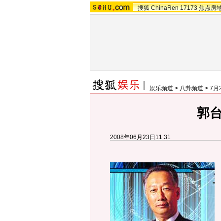
搜狐
ChinaRen
17173
焦点房
娱乐频道
>
八卦频道
>
7月
郭
2008年06月23日11:31