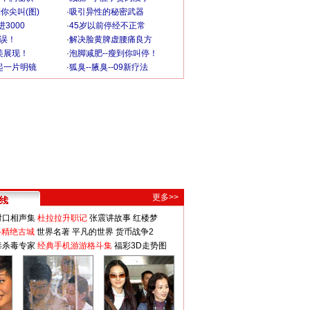
你尖叫(图)
·
吸引异性的秘密武器
3000
·
45岁以前停经不正常
不误！
·
解决脸黄脾虚腰痛良方
美展现！
·
泡脚减肥--瘦到你叫停！
起一片明镜
·
狐臭--腋臭--09新疗法
更多>>
对口相声集
杜拉拉升职记
张震讲故事
红楼梦
-精绝古城
世界名著
平凡的世界
货币战争2
毒杀毒专家
经典手机游游格斗集
福彩3D走势图