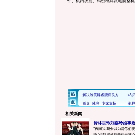
件、机内线揽、精密模具及电脑整机
相关新闻
传林志玲刘嘉玲婚事近 
"再问我,我会以为是你们
静."但妈妈吴慈美似乎满心