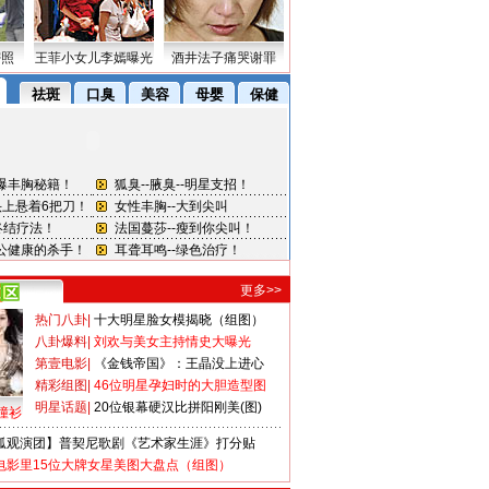
密照
王菲小女儿李嫣曝光
酒井法子痛哭谢罪
更多>>
热门八卦
|
十大明星脸女模揭晓（组图）
八卦爆料
|
刘欢与美女主持情史大曝光
第壹电影
|
《金钱帝国》：王晶没上进心
精彩组图
|
46位明星孕妇时的大胆造型图
明星话题
|
20位银幕硬汉比拼阳刚美(图)
撞衫
狐观演团】普契尼歌剧《艺术家生涯》打分贴
电影里15位大牌女星美图大盘点（组图）