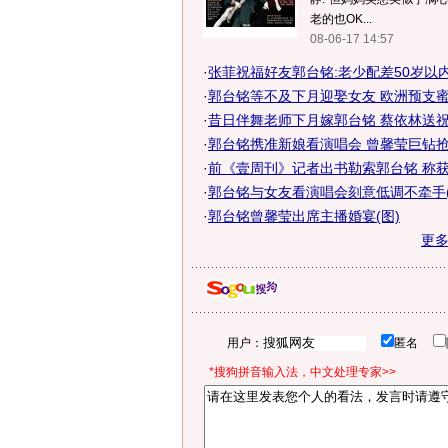
老的也OK...
08-06-17 14:57
·
张菲祝福好友郭台铭:老少配差50岁以
·
郭台铭等不及下月迎娶女友 欧洲预支蜜
·
昔日伴舞老师下月嫁郭台铭 蔡依林送祝
·
郭台铭携准新娘看演唱会 曾馨莹巨钻抢
·
前《壹周刊》记者出书勒索郭台铭 称获社
·
郭台铭与女友看演唱会刻意低调不牵手(
·
郭台铭曾馨莹出席主播婚宴(图)
更
用户：
匿名
*搜狗拼音输入法，中文处理专家>>