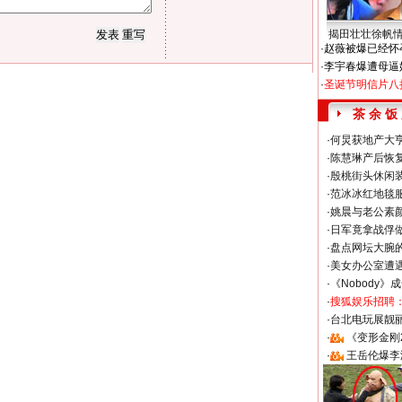
揭田壮壮徐帆
·
赵薇被爆已经怀
·
李宇春爆遭母逼
·
圣诞节明信片八
茶 余 饭
·
何炅获地产大亨
·
陈慧琳产后恢复
·
殷桃街头休闲装
·
范冰冰红地毯
·
姚晨与老公素
·
日军竟拿战俘
·
盘点网坛大腕
·
美女办公室遭
·
《Nobody》
·
搜狐娱乐招聘
·
台北电玩展靓丽S
·
《变形金刚
·
王岳伦爆李