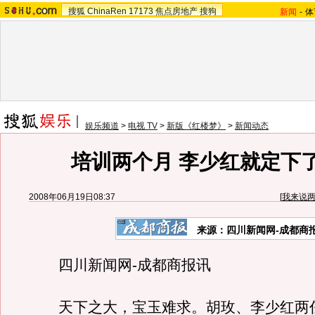
搜狐
ChinaRen
17173
焦点房地产
搜狗
新闻
-
体
娱乐频道
>
电视 TV
>
新版《红楼梦》
>
新闻动态
培训两个月 李少红就定下
2008年06月19日08:37
[
我来说
来源：四川新闻网-成都商
四川新闻网-成都商报讯
天下之大，宝玉难求。胡玫、李少红两