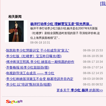
[
我
相关新闻
杨洋打动李少红 理解贾宝玉是"阳光男孩...
杨洋干净打动李少红据介绍,杨洋是在2007年9月新版
《红楼梦》剧组全国甄选时发现的苗子.导演组评价称,这
位上海男孩面相很"正"...
08-06-18 10:31
·
陈凯歌李少红慧眼识宝 于小彤成导演"宠儿"
08-06-18 15:53
·
李少红版《红楼梦》宝玉昨日曝光(图)
08-06-18 05:38
·
傅冲将演王熙凤 李少红:姚笛在一厢情愿的炒作
08-06-17 10:34
·
齐鲁晚报:给李少红鼓鼓劲(图)
08-06-17 07:14
·
电视剧导演工会成员 —— 李少红
08-06-12 14:15
·
李少红称姚笛演黛玉不会变 杨幂培训并非内定
08-03-18 08:09
·
李少红:以"培训"甄别演员(组图)
08-01-30 08:52
更多关于
李少红 杨洋
的新闻>>