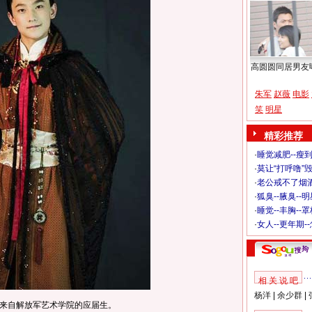
高圆圆同居男友
朱军
赵薇
电影
笑
明星
精彩推荐
·
睡觉减肥--瘦到
·
莫让“打呼噜”
·
老公戒不了烟酒
·
狐臭--腋臭--
·
睡觉--丰胸--
·
女人--更年期-
相 关 说 吧
杨洋
|
余少群
|
来自解放军艺术学院的应届生。