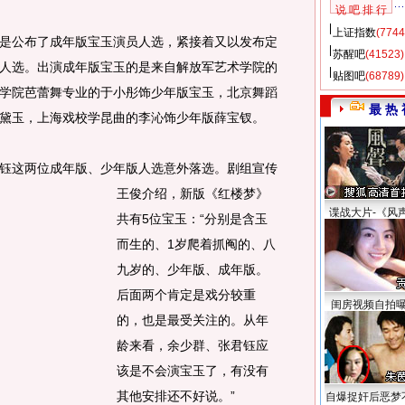
说 吧 排 行
上证指数
(7744
公布了成年版宝玉演员人选，紧接着又以发布定
苏醒吧
(41523)
人选。出演成年版宝玉的是来自解放军艺术学院的
贴图吧
(68789)
学院芭蕾舞专业的于小彤饰少年版宝玉，北京舞蹈
最 热 
黛玉，上海戏校学昆曲的李沁饰少年版薛宝钗。
这两位成年版、少年版人选意外落选。
剧组宣传
王俊介绍，新版《红楼梦》
谍战大片-《风
共有5位宝玉：“分别是含玉
而生的、1岁爬着抓阄的、八
九岁的、少年版、成年版。
后面两个肯定是戏分较重
闺房视频自拍
的，也是最受关注的。从年
龄来看，余少群、张君钰应
该是不会演宝玉了，有没有
其他安排还不好说。”
自爆捉奸后恶梦