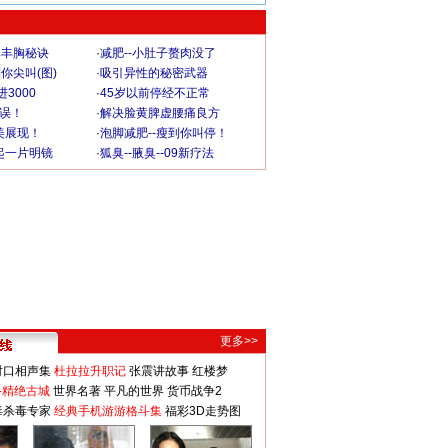
爆丰胸秘诀
·
减肥--小肚子赘肉没了
你尖叫(图)
·
吸引异性的秘密武器
3000
·
45岁以前停经不正常
不误！
·
解决脸黄脾虚腰痛良方
美展现！
·
泡脚减肥--瘦到你叫停！
起一片明镜
·
狐臭--腋臭--09新疗法
更多>>
对口相声集
杜拉拉升职记
张震讲故事
红楼梦
-精绝古城
世界名著
平凡的世界
货币战争2
毒杀毒专家
经典手机游游格斗集
福彩3D走势图