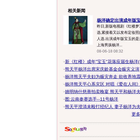
相关新闻
杨洋确定出演成年版宝玉
昨日,新版电视剧《红楼
选,紧接着又以发布定妆
人选.出演成年版宝玉的
上海男孩杨洋...
08-06-18 08:32
·
新《红楼》成年"宝玉"花落应届生杨洋(
·
熊天平杨洋出席宋庆龄基金会赈灾义演
·
杨洋熊天平夫妇为赈灾奔走 欲收养地
·
杨洋熊天平心系灾区 对唱《爱在人间
·
姚明纳什慈善拍卖晚宴 熊天平和杨洋
·
图:云南参赛选手--11号杨洋
·
熊天平澄清未殴打经纪人 妻子杨洋为夫打
更