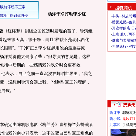
搜狐商机
杨洋干净打动李少红
·
丰胸--林志玲
·
睡觉减肥--瘦到
·
开这样的店 日进
版《红楼梦》剧组全国甄选时发现的苗子。导演组
·
上班 兼职 两
，看起来很天真，很干净，而且“样貌不是现代西化
·
健康与美丽完
·
为健康行业撑
长眼睛”。“干净”正是李少红起用他的最重要原
杨洋觉得他太健康了些：“但导演的意见是，这样
包括中后期的一些感情戏的戏分时会更有效
。他表示，自己之前一直沉浸在舞蹈世界里，“我之
懂，没想到导演会选上我。”谈到对宝玉的理解，
男孩。”
·
听评书
|
郭德纲
·
听小说
|
鬼吹灯1
确定由陈凯歌电影《梅兰芳》青年梅兰芳扮演者
·
共享区
|
手机病
州拍戏的余少群表示，这不改变自己对宝玉角色的