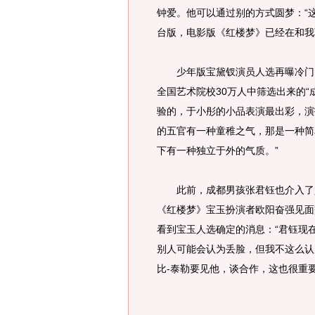
钟爱。他可以通过别的方式圆梦：“
台版，电影版《红楼梦》已经在和我
少年版宝黛钗演员人选再曝冷门。
全国艺术院校30万人中筛选出来的
验的，于小彤的小品表演最出彩，演
的五官有一种童稚之气，那是一种简
下有一种独立于外的气质。”
此前，成都男孩张君钰也介入了少年
《红楼梦》宝玉扮演者欧阳奋强见面
看到宝玉人选确定的消息：“君钰现
别人可能会认为丢脸，但我不这么认
比-泰勒要见他，谈合作，这也很重要