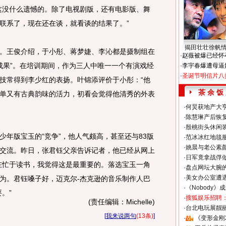
这没什么遗憾的。除了电视剧版，还有电影版、舞
联系了，现在还在谈，就看谈的结果了。”
揭田壮壮徐帆
王俊介绍，于小彤、蒋梦婕、李沁都是摄制组在
·
赵薇被爆已经怀
“成果”。在培训期间，作为三人中唯一一个有演戏经
·
李宇春爆遭母逼
·
圣诞节明信片八
技常得到李少红的表扬。叶锦添评价于小彤：“他
茶 余 饭
单又有古典韵味的活力，初看会觉得他清秀的外表
·
何炅获地产大亨
·
陈慧琳产后恢复
·
殷桃街头休闲装
版宝玉的“竞争”，他人气颇高，甚至还与83版
·
范冰冰红地毯
·
姚晨与老公素
交流。昨日，张君钰父亲告诉记者，他已经从网上
·
日军竟拿战俘
在忙于读书，我觉得这是最重要的。落选宝玉一角
·
盘点网坛大腕
·
美女办公室遭
为。君钰嗓子好，迈克尔-杰克逊的音乐制作人巴
·
《Nobody》
。”
·
搜狐娱乐招聘
(责任编辑：Michelle)
·
台北电玩展靓丽S
[
我来说两句
(13条)
]
·
《变形金刚