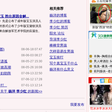
·
王岳伦爆李
相关推荐
杨洋的博客
 胜出原因全解...
梦》先是公布了成年版宝玉演员人
李少红的博客
照的形式公布了少年版宝黛钗演员
李少红 简历
新版“西游”绝
是来自解放军艺术学院的应届生、
阳光 论坛
导演李少红
棒棒堂男孩
图)
08-06-18 07:47
怎样容易生男孩
08-06-03 08:27
宝玉挨打
震遗孤
08-05-27 15:30
写个真宝玉干什么
》掀高潮
08-05-26 16:08
杨洋有什么意义
夫妇助阵
07-09-13 22:50
07-06-12 17:28
...
07-01-13 12:14
多关于
杨洋 李少红
的新闻>>
我要发布
范冰冰李冰冰大