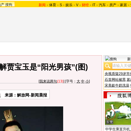
地产
搜狗
新闻
-
体育
-
S
-
娱乐
-
V
-
财经
-
IT
-
汽车
-
房产
-
家居
-
新
解贾宝玉是“阳光男孩”(图)
央视质疑29岁市
石首网站被黑
篡
[
我来说两句
(13)
] [字号：
大
中
小
]
宋美龄牛奶洗澡
来源：解放网-新闻晨报
中学生乘直升机