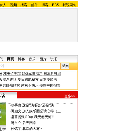
女人
-
视频
-
播客
-
邮件
-
博客
-
BBS
-
我说两句
闻
网页
博客
音乐
图片
说吧
长
邓玉娇失踪
朝鲜军事演习
日本兵赎罪
改温总讲话
夏日减肥秘方
日本瘦脸法
中共卧底结局
慈禧不快乐
侵略中国报告
更多>>
·
歌手魔
|
这是“演唱会”还是“演
·
田启文
|
加入娱乐圈必读心得（三
·
谢苗
|
息影10年,我无怨无悔!!
·
冯自立
|
后天回京
·
孙铭宇
|
北京的大雾~
上学