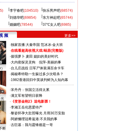
5)
李宇春吧
(104510)
快乐男声吧
(68574)
刘德华吧
(69854)
东方神起吧
(65744)
婚姻吧
(78544)
37℃女人吧
(6985)
视 频
更多>>
·
独家首播:大秦帝国
范冰冰-金大班
·
在线看超高收视大戏:
蜗居(完整版)
·
倔强萝卜
麦田
媳妇的美好时代
·
大内密探灵灵狗
倪萍-美丽的事
·
台儿庄战役 日军尸体装满百余卡车
声》
·
揭秘希特勒一生躲过多少次暗杀？
·
1982香港回归中英谈判鲜为人知内幕
·
宋丹丹：张国立活得太累
·
满文军有望明日获释
曝光
·
《变形金刚2》送电影票！
·
李湘王岳伦恩爱待产
·
黎姿怀孕大肚照曝光 月用30万安胎
·
阿娇懒理冠希返港:不关我的事
·
古巨基：我与霆锋都是一哥
不断