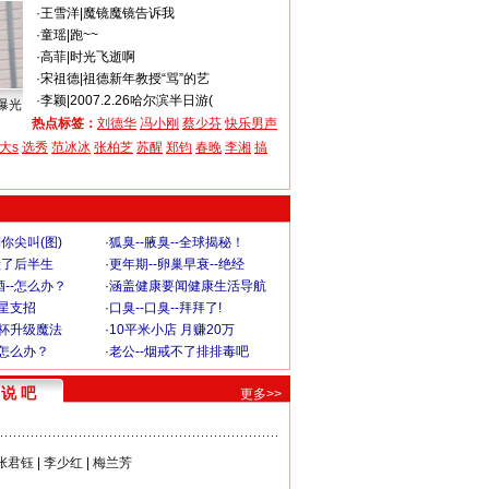
·
王雪洋
|
魔镜魔镜告诉我
·
童瑶
|
跑~~
·
高菲
|
时光飞逝啊
·
宋祖德
|
祖德新年教授“骂”的艺
·
李颖
|
2007.2.26哈尔滨半日游(
曝光
热点标签：
刘德华
冯小刚
蔡少芬
快乐男声
大s
选秀
范冰冰
张柏芝
苏醒
郑钧
春晚
李湘
搞
你尖叫(图)
·
狐臭--腋臭--全球揭秘！
毁了后半生
·
更年期--卵巢早衰--绝经
--怎么办？
·
涵盖健康要闻健康生活导航
明星支招
·
口臭--口臭--拜拜了!
罩杯升级魔法
·
10平米小店 月赚20万
-怎么办？
·
老公--烟戒不了排排毒吧
说 吧
更多>>
张君钰
|
李少红
|
梅兰芳