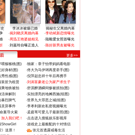
情史
李冰冰被爆已婚
揭秘生父离婚内幕
孕
·
揭刘晓庆离婚内幕
·
李幼斌新恋情曝光
婚
·
周迅王艳婆媳相见
·
陆毅爱女照首曝光
折
·
刘嘉玲自曝正造人
·
陈好新男友被曝光
 后
更多>>
喂猕猴桃(图)
·
独家：章子怡带妈妈看电影
好身材(图)
·
佟大为马伊琍再度牵手(图)
秀性感(图)
·
倪萍赵忠祥十年后再携手
服装皆为租赁
·
刘涛富豪老公为家产求生子
颜乘地铁被拍
·
舒淇醉酒瞬间惨被抓拍(图)
做活体解剖
·
实拍漂亮的地摊西施(组图)
的暴烈脾气
·
世界九大罪恶之城(组图)
遇灵异事件
·
李孝利新欢私密视频曝光
成命案导火索
·
孟庭苇可爱儿子最新照(图)
：加入我们吧！
·
点击进入搜狐娱乐影视库
howGirl
·
游戏史上最般配的十对情侣
2》送票！
·
张元首透露戒毒生活