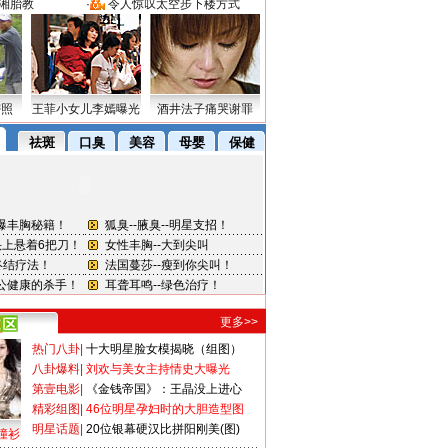
湘胎教
·
令人惊叹太空步下楼方式
密照
王菲小女儿李嫣曝光
酒井法子痛哭谢罪
更多>>
热门八卦
|
十大明星脸女模揭晓（组图）
八卦爆料
|
刘欢与美女主持情史大曝光
第壹电影
|
《金钱帝国》：王晶没上进心
精彩组图
|
46位明星孕妇时的大胆造型图
明星话题
|
20位银幕硬汉比拼阳刚美(图)
撞衫