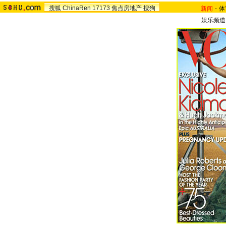
搜狐
ChinaRen
17173
焦点房地产
搜狗
新闻
-
体
娱乐频道