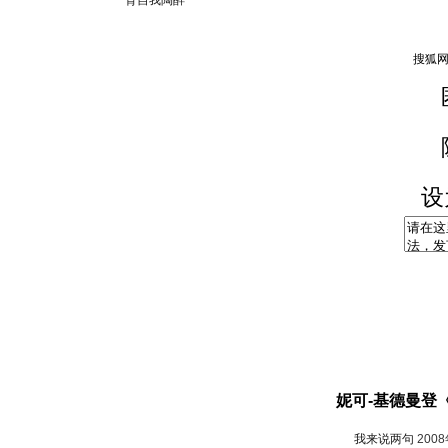
背自我陶醉
设
妮可-基德曼登《
我来说两句
200