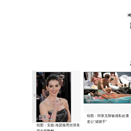
组图：阿莱克斯敏感私处遭
老公“咸猪手”
组图：安妮-海瑟薇秀丝滑美