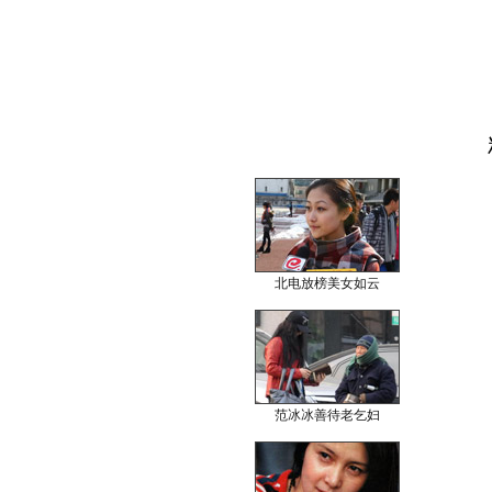
北电放榜美女如云
范冰冰善待老乞妇