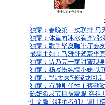
李小璐妈妈也是美女
·
独家：春晚第二次联排 马
·
独家：体重向冰冰看齐?张
·
独家：歌手毕夏咖啡厅会友
·
最壕主妇！马雅舒驾豪华
·
独家：贾乃亮一家甜蜜现身
·
独家：杨幂扮纯情小妹 头
·
独家：“温太医”张晓龙回京
·
独家：有颜则任性！蒋勤
·
陈妍希录节目被蒙眼 容祖
·
中文版《继承者们》遭吐槽