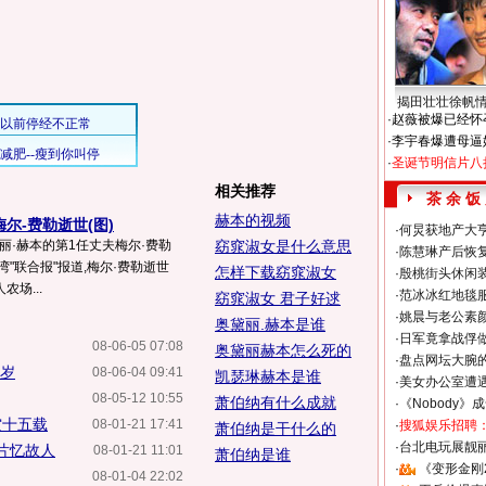
揭田壮壮徐帆
·
赵薇被爆已经怀
·
李宇春爆遭母逼
·
圣诞节明信片八
相关推荐
茶 余 饭
赫本的视频
尔-费勒逝世(图)
·
何炅获地产大亨
丽·赫本的第1任丈夫梅尔·费勒
窈窕淑女是什么意思
·
陈慧琳产后恢复
湾"联合报"报道,梅尔·费勒逝世
怎样下载窈窕淑女
·
殷桃街头休闲装
场...
·
范冰冰红地毯
窈窕淑女 君子好逑
·
姚晨与老公素
奥黛丽.赫本是谁
·
日军竟拿战俘
08-06-05 07:08
奥黛丽赫本怎么死的
·
盘点网坛大腕
0岁
08-06-04 09:41
凯瑟琳赫本是谁
·
美女办公室遭
08-05-12 10:55
萧伯纳有什么成就
·
《Nobody》
空十五载
08-01-21 17:41
·
搜狐娱乐招聘
萧伯纳是干什么的
·
台北电玩展靓丽S
照片忆故人
08-01-21 11:01
萧伯纳是谁
·
《变形金刚
08-01-04 22:02