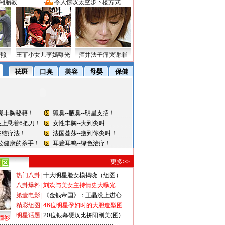
湘胎教
·
令人惊叹太空步下楼方式
密照
王菲小女儿李嫣曝光
酒井法子痛哭谢罪
更多>>
热门八卦
|
十大明星脸女模揭晓（组图）
八卦爆料
|
刘欢与美女主持情史大曝光
第壹电影
|
《金钱帝国》：王晶没上进心
精彩组图
|
46位明星孕妇时的大胆造型图
明星话题
|
20位银幕硬汉比拼阳刚美(图)
撞衫