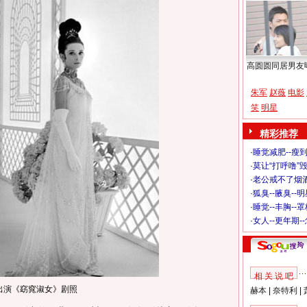
高圆圆同居男友
朱军
赵薇
电影
笑
明星
精彩推荐
·
睡觉减肥--瘦到
·
莫让“打呼噜”
·
老公戒不了烟酒
·
狐臭--腋臭--
·
睡觉--丰胸--
·
女人--更年期-
相 关 说 吧
出演《窈窕淑女》剧照
赫本
|
奈特利
|