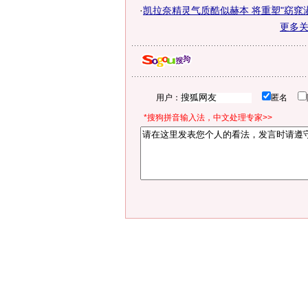
·
凯拉奈精灵气质酷似赫本 将重塑"窈窕
更多
用户：
匿名
*搜狗拼音输入法，中文处理专家>>