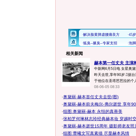
相关新闻
赫本第一任丈夫 主演梅
中新网6月5日电 女星奥黛
昨天去世,享年90岁.据台
于他位在圣塔芭芭拉的个人农
08-06-05 08:33
·
奥黛丽·赫本首任丈夫去世(图)
·
奥黛丽-赫本前夫梅尔-弗尔逝世 享年9
·
组图:奥黛丽-赫本 永恒的真善美
·
张柏芝何琳林志玲经典赫本妆 穿越时
·
奥黛丽-赫本逝世15周年 摄影师老友
·
组图:曹曦文写真素描 尽显赫本风情