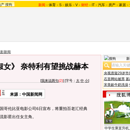
地产
搜狗
新闻
-
体育
-
S
-
娱乐
-
V
-
财经
-
IT
-
汽车
-
房产
-
家居
-
电影新闻
新
淑女》 奈特利有望挑战赫本
央视质疑29岁市
石首网站被黑
篡
[
我来说两句
(2)
] [字号：
大
中
小
]
宋美龄牛奶洗澡
来源：中国新闻网
哥伦比亚电影公司6日宣布，将重拍百老汇经典
流影星出任女主角。
中学生乘直升机