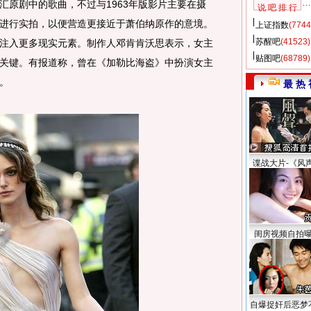
原剧中的歌曲，不过与1963年版影片主要在摄
说 吧 排 行
进行实拍，以便营造更接近于萧伯纳原作的意境。
上证指数
(7744
苏醒吧
(41523)
注入更多现实元素。制作人邓肯肯沃思表示，女主
贴图吧
(68789)
关键。有报道称，曾在《加勒比海盗》中扮演女主
。
最 热 
谍战大片-《风
闺房视频自拍
自爆捉奸后恶梦