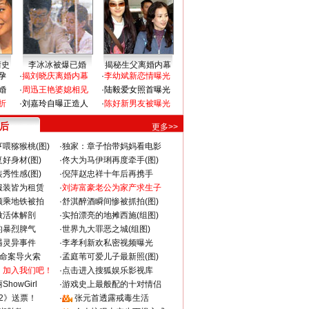
情史
李冰冰被爆已婚
揭秘生父离婚内幕
孕
·
揭刘晓庆离婚内幕
·
李幼斌新恋情曝光
婚
·
周迅王艳婆媳相见
·
陆毅爱女照首曝光
折
·
刘嘉玲自曝正造人
·
陈好新男友被曝光
 后
更多>>
喂猕猴桃(图)
·
独家：章子怡带妈妈看电影
好身材(图)
·
佟大为马伊琍再度牵手(图)
秀性感(图)
·
倪萍赵忠祥十年后再携手
服装皆为租赁
·
刘涛富豪老公为家产求生子
颜乘地铁被拍
·
舒淇醉酒瞬间惨被抓拍(图)
做活体解剖
·
实拍漂亮的地摊西施(组图)
的暴烈脾气
·
世界九大罪恶之城(组图)
遇灵异事件
·
李孝利新欢私密视频曝光
成命案导火索
·
孟庭苇可爱儿子最新照(图)
：加入我们吧！
·
点击进入搜狐娱乐影视库
howGirl
·
游戏史上最般配的十对情侣
2》送票！
·
张元首透露戒毒生活