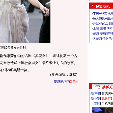
搜狐商机
·
丰胸--林志玲
·
睡觉减肥--瘦到
·
开这样的店 日进
·
上班 兼职 两
·
健康与美丽完
·
为健康行业撑
莱坞80后美女奈特利
作家萧伯纳的话剧《卖花女》，讲述伦敦一个古
花女改造成上流社会淑女并最终爱上对方的故事。
年获得8项奥斯卡奖。
(责任编辑：鑫鑫)
[
我来说两句
(2条)
]
·
听评书
|
郭德纲
·
听小说
|
鬼吹灯1
·
共享区
|
手机病