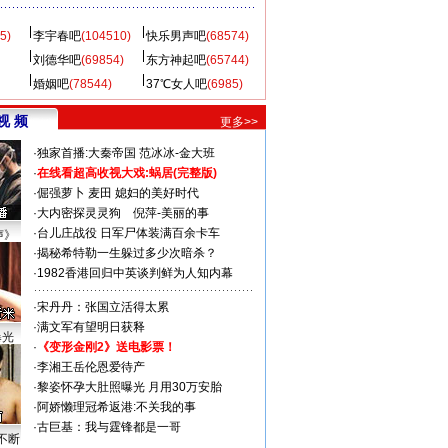
5)
李宇春吧
(104510)
快乐男声吧
(68574)
刘德华吧
(69854)
东方神起吧
(65744)
婚姻吧
(78544)
37℃女人吧
(6985)
视 频
更多>>
·
独家首播:大秦帝国
范冰冰-金大班
·
在线看超高收视大戏:
蜗居(完整版)
·
倔强萝卜
麦田
媳妇的美好时代
·
大内密探灵灵狗
倪萍-美丽的事
·
台儿庄战役 日军尸体装满百余卡车
声》
·
揭秘希特勒一生躲过多少次暗杀？
·
1982香港回归中英谈判鲜为人知内幕
·
宋丹丹：张国立活得太累
·
满文军有望明日获释
曝光
·
《变形金刚2》送电影票！
·
李湘王岳伦恩爱待产
·
黎姿怀孕大肚照曝光 月用30万安胎
·
阿娇懒理冠希返港:不关我的事
·
古巨基：我与霆锋都是一哥
不断