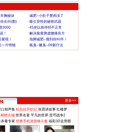
爆丰胸秘诀
·
减肥--小肚子赘肉没了
你尖叫(图)
·
吸引异性的秘密武器
3000
·
45岁以前停经不正常
不误！
·
解决脸黄脾虚腰痛良方
美展现！
·
泡脚减肥--瘦到你叫停！
起一片明镜
·
狐臭--腋臭--09新疗法
更多>>
对口相声集
杜拉拉升职记
张震讲故事
红楼梦
-精绝古城
世界名著
平凡的世界
货币战争2
毒杀毒专家
经典手机游游格斗集
福彩3D走势图