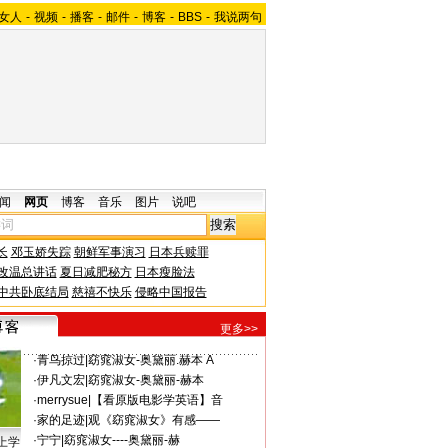
女人
-
视频
-
播客
-
邮件
-
博客
-
BBS
-
我说两句
闻
网页
博客
音乐
图片
说吧
长
邓玉娇失踪
朝鲜军事演习
日本兵赎罪
改温总讲话
夏日减肥秘方
日本瘦脸法
中共卧底结局
慈禧不快乐
侵略中国报告
更多>>
·
青鸟掠过
|
窈窕淑女-奥黛丽.赫本 A
·
伊凡文宏
|
窈窕淑女-奥黛丽-赫本
·
merrysue
|
【看原版电影学英语】音
·
家的足迹
|
观《窈窕淑女》有感——
·
宁宁
|
窈窕淑女----奥黛丽-赫
上学