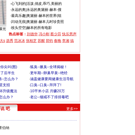
·
心飞到的
|
活泼,俏皮,乖巧,美丽的
·
永远的奥
|
永远的奥黛丽·赫本-搜
·
最高乐趣
|
奥黛丽·赫本的世界(组
·
闪动无痕
|
奥黛丽·赫本儿时珍贵照
·
枝头空空
|
赫本的所有电影
曝光
热点标签：
刘德华
冯小刚
蔡少芬
快乐男声
大s
选秀
范冰冰
张柏芝
苏醒
郑钧
春晚
李湘
搞
你尖叫(图)
·
狐臭--腋臭--全球揭秘！
毁了后半生
·
更年期--卵巢早衰--绝经
--怎么办？
·
涵盖健康要闻健康生活导航
明星支招
·
口臭--口臭--拜拜了!
罩杯升级魔法
·
10平米小店 月赚20万
-怎么办？
·
老公--烟戒不了排排毒吧
说 吧
更多>>
萧伯纳