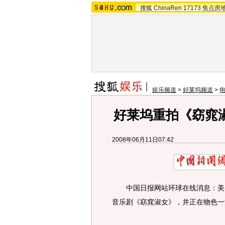
搜狐
ChinaRen
17173
焦点房
娱乐频道
>
好莱坞频道
>
好莱坞重拍《窈窕
2008年06月11日07:42
中国日报网站环球在线消息：美国
音乐剧《窈窕淑女》，并正在物色一