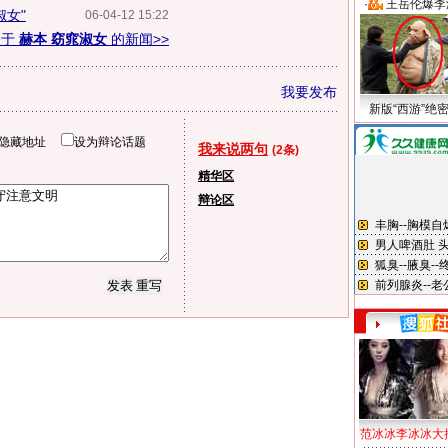
·
王岳伦爆李
淑女"
06-04-12 15:22
关于
赫本 窈窕淑女
的新闻>>
我要发布
新版“西游”绝
隐藏地址
设为辩论话题
我来说两句
(2条)
精华区
辩论区
范冰冰李冰冰大