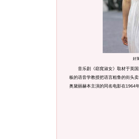
好
音乐剧《窈窕淑女》取材于英国剧
板的语音学教授把语言粗鲁的街头卖
奥黛丽赫本主演的同名电影在1964