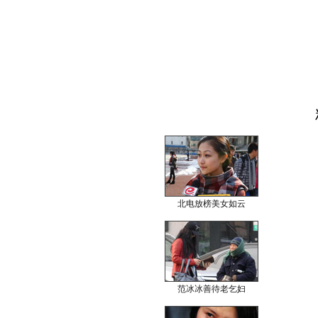
北电放榜美女如云
范冰冰善待老乞妇