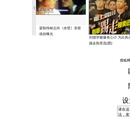
梁朝伟林志玲《赤壁》亲密
戏份曝光
刘德华被爆有心计 为出风
踢走陈奕迅(图)
设