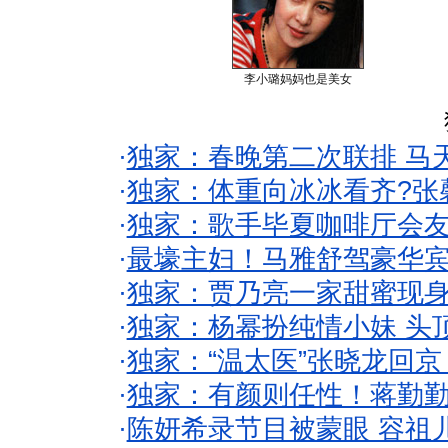
李小璐妈妈也是美女
·
独家：春晚第二次联排 马
·
独家：体重向冰冰看齐?张
·
独家：歌手毕夏咖啡厅会友
·
最壕主妇！马雅舒驾豪华
·
独家：贾乃亮一家甜蜜现身
·
独家：杨幂扮纯情小妹 头
·
独家：“温太医”张晓龙回京
·
独家：有颜则任性！蒋勤
·
陈妍希录节目被蒙眼 容祖