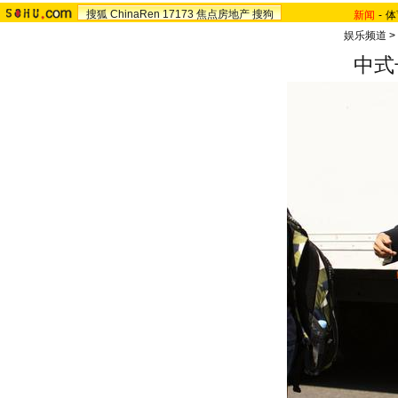
搜狐
ChinaRen
17173
焦点房地产
搜狗
新闻
-
体
娱乐频道
>
中式