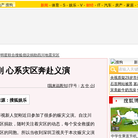
地产
搜狗
新闻
-
体育
-
S
-
娱乐
-
V
-
财经
-
IT
-
汽车
-
房产
-
家居
-
乐明星联合搜狐倡议捐助四川地震灾区
新
刚 心系灾区奔赴义演
央视质疑29岁市
石首网站被黑
篡
[
我来说两句
] [字号：
大
中
小
]
宋美龄牛奶洗澡
来源：搜狐娱乐
新人贺刚近日参加了很多的赈灾义演。自汶川
区捐款，随时关注着灾区的动态，每个安全救援的
区的同胞。所以当收到深圳卫视关于本次赈灾义演
中学生乘直升机