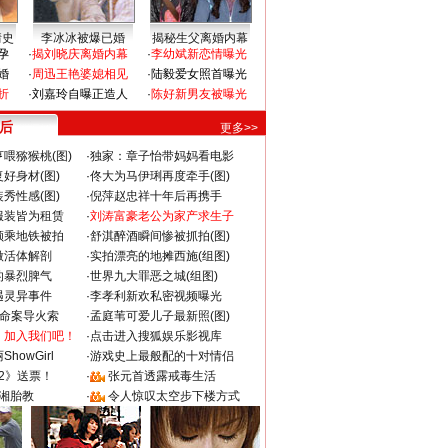
情史
李冰冰被爆已婚
揭秘生父离婚内幕
孕
·
揭刘晓庆离婚内幕
·
李幼斌新恋情曝光
婚
·
周迅王艳婆媳相见
·
陆毅爱女照首曝光
折
·
刘嘉玲自曝正造人
·
陈好新男友被曝光
 后
更多>>
喂猕猴桃(图)
·
独家：章子怡带妈妈看电影
好身材(图)
·
佟大为马伊琍再度牵手(图)
秀性感(图)
·
倪萍赵忠祥十年后再携手
服装皆为租赁
·
刘涛富豪老公为家产求生子
颜乘地铁被拍
·
舒淇醉酒瞬间惨被抓拍(图)
做活体解剖
·
实拍漂亮的地摊西施(组图)
的暴烈脾气
·
世界九大罪恶之城(组图)
遇灵异事件
·
李孝利新欢私密视频曝光
成命案导火索
·
孟庭苇可爱儿子最新照(图)
：加入我们吧！
·
点击进入搜狐娱乐影视库
howGirl
·
游戏史上最般配的十对情侣
2》送票！
·
张元首透露戒毒生活
湘胎教
·
令人惊叹太空步下楼方式