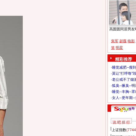
高圆圆同居男友
朱军
赵薇
电影
笑
明星
精彩推荐
·
睡觉减肥--瘦到
·
莫让“打呼噜”
·
老公戒不了烟酒
·
狐臭--腋臭--
·
睡觉--丰胸--
·
女人--更年期-
说 吧 排 行
上证指数
(7744