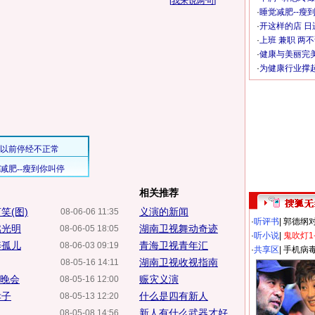
[
我来说两句
]
·
睡觉减肥--瘦到
·
开这样的店 日进
·
上班 兼职 两
·
健康与美丽完
·
为健康行业撑
相关推荐
笑(图)
义演的新闻
08-06-06 11:35
·
听评书
|
郭德纲
燃光明
湖南卫视舞动奇迹
08-06-05 18:05
·
听小说
|
鬼吹灯1
养孤儿
青海卫视青年汇
08-06-03 09:19
·
共享区
|
手机病
湖南卫视收视指南
08-05-16 14:11
捐晚会
赈灾义演
08-05-16 12:00
孝子
什么是四有新人
08-05-13 12:20
新人有什么武器才好
08-05-08 14:56