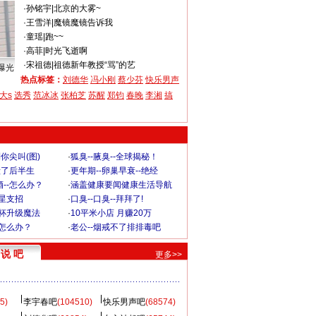
·
孙铭宇
|
北京的大雾~
·
王雪洋
|
魔镜魔镜告诉我
·
童瑶
|
跑~~
·
高菲
|
时光飞逝啊
·
宋祖德
|
祖德新年教授“骂”的艺
曝光
热点标签：
刘德华
冯小刚
蔡少芬
快乐男声
大s
选秀
范冰冰
张柏芝
苏醒
郑钧
春晚
李湘
搞
你尖叫(图)
·
狐臭--腋臭--全球揭秘！
毁了后半生
·
更年期--卵巢早衰--绝经
--怎么办？
·
涵盖健康要闻健康生活导航
明星支招
·
口臭--口臭--拜拜了!
罩杯升级魔法
·
10平米小店 月赚20万
-怎么办？
·
老公--烟戒不了排排毒吧
说 吧
更多>>
5)
李宇春吧
(104510)
快乐男声吧
(68574)