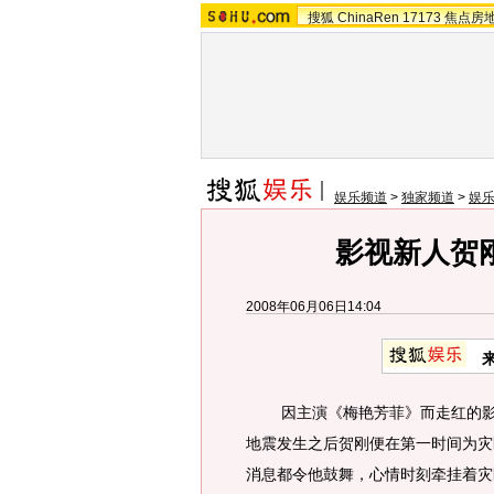
搜狐
ChinaRen
17173
焦点房
娱乐频道
>
独家频道
>
娱
影视新人贺
2008年06月06日14:04
因主演《梅艳芳菲》而走红的影视
地震发生之后贺刚便在第一时间为灾
消息都令他鼓舞，心情时刻牵挂着灾