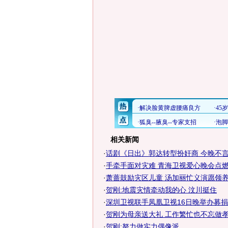
相关新闻
·
话剧《日出》郭达转型扮奸商 今晚不言
·
手牵手面对灾难 青海卫视爱心晚会点
·
萧蔷鼓励灾区儿童 汤加丽忙义演愿领
·
贺刚:地震灾情牵动我的心 汶川挺住
·
深圳卫视联手凤凰卫视16日晚举办募
·
贺刚为母亲送大礼 工作繁忙也不忘做
·
贺刚:努力做实力偶像派