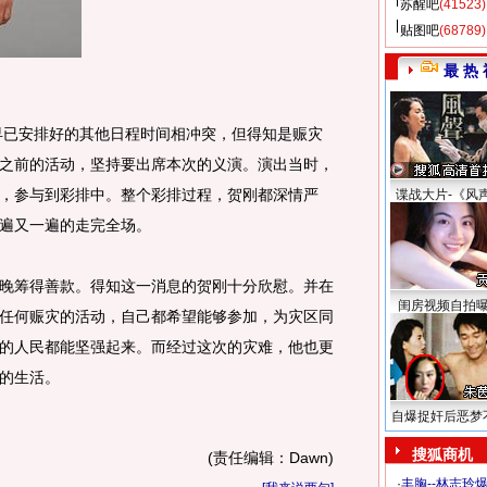
苏醒吧
(41523)
贴图吧
(68789)
最 热 
安排好的其他日程时间相冲突，但得知是赈灾
之前的活动，坚持要出席本次的义演。演出当时，
，参与到彩排中。整个彩排过程，贺刚都深情严
谍战大片-《风
遍又一遍的走完全场。
筹得善款。得知这一消息的贺刚十分欣慰。并在
闺房视频自拍
任何赈灾的活动，自己都希望能够参加，为灾区同
的人民都能坚强起来。而经过这次的灾难，他也更
的生活。
自爆捉奸后恶梦
搜狐商机
(责任编辑：Dawn)
·
丰胸--林志玲