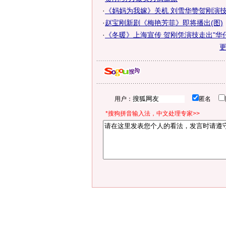
·
《妈妈为我嫁》关机 刘雪华赞贺刚演技可
·
赵宝刚新剧《梅艳芳菲》即将播出(图)
·
《冬暖》上海宣传 贺刚凭演技走出"华
用户：
匿名
*搜狗拼音输入法，中文处理专家>>