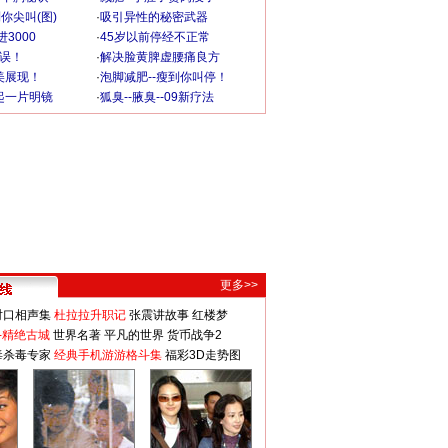
你尖叫(图)
·
吸引异性的秘密武器
3000
·
45岁以前停经不正常
不误！
·
解决脸黄脾虚腰痛良方
美展现！
·
泡脚减肥--瘦到你叫停！
起一片明镜
·
狐臭--腋臭--09新疗法
更多>>
对口相声集
杜拉拉升职记
张震讲故事
红楼梦
-精绝古城
世界名著
平凡的世界
货币战争2
毒杀毒专家
经典手机游游格斗集
福彩3D走势图