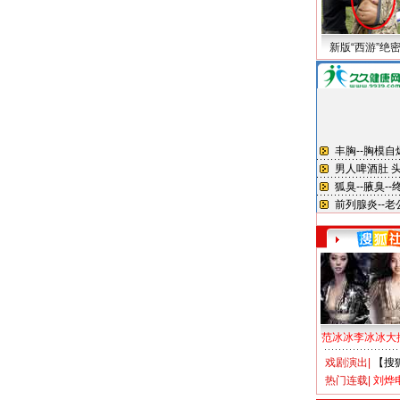
新版“西游”绝
范冰冰李冰冰大
戏剧演出
|
【搜
热门连载
|
刘烨