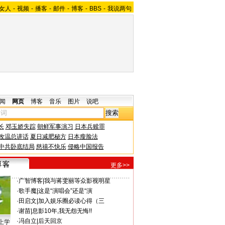
女人
-
视频
-
播客
-
邮件
-
博客
-
BBS
-
我说两句
闻
网页
博客
音乐
图片
说吧
长
邓玉娇失踪
朝鲜军事演习
日本兵赎罪
改温总讲话
夏日减肥秘方
日本瘦脸法
中共卧底结局
慈禧不快乐
侵略中国报告
更多>>
·
广智博客
|
我与蒋雯丽等众影视明星
·
歌手魔
|
这是“演唱会”还是“演
·
田启文
|
加入娱乐圈必读心得（三
·
谢苗
|
息影10年,我无怨无悔!!
·
冯自立
|
后天回京
上学