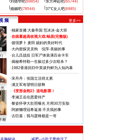
刘德华吧
(69854)
东方神起吧
(65744)
婚姻吧
(78544)
37℃女人吧
(6985)
视 频
更多>>
·
独家首播:大秦帝国
范冰冰-金大班
·
在线看超高收视大戏:
蜗居(完整版)
·
倔强萝卜
麦田
媳妇的美好时代
·
大内密探灵灵狗
倪萍-美丽的事
·
台儿庄战役 日军尸体装满百余卡车
声》
·
揭秘希特勒一生躲过多少次暗杀？
·
1982香港回归中英谈判鲜为人知内幕
·
宋丹丹：张国立活得太累
·
满文军有望明日获释
曝光
·
《变形金刚2》送电影票！
·
李湘王岳伦恩爱待产
·
黎姿怀孕大肚照曝光 月用30万安胎
·
阿娇懒理冠希返港:不关我的事
·
古巨基：我与霆锋都是一哥
不断
爆丰胸秘诀
·
减肥--小肚子赘肉没了