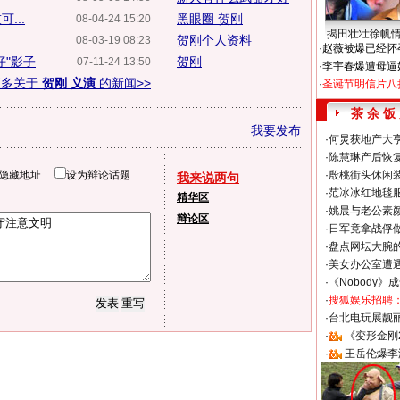
...
黑眼圈 贺刚
08-04-24 15:20
揭田壮壮徐帆
贺刚个人资料
08-03-19 08:23
·
赵薇被爆已经怀
仔"影子
贺刚
07-11-24 13:50
·
李宇春爆遭母逼
更多关于
贺刚 义演
的新闻>>
·
圣诞节明信片八
茶 余 饭
我要发布
·
何炅获地产大亨
·
陈慧琳产后恢复
隐藏地址
设为辩论话题
·
殷桃街头休闲装
我来说两句
·
范冰冰红地毯
精华区
·
姚晨与老公素
辩论区
·
日军竟拿战俘
·
盘点网坛大腕
·
美女办公室遭
·
《Nobody》
·
搜狐娱乐招聘
·
台北电玩展靓丽S
·
《变形金刚
·
王岳伦爆李