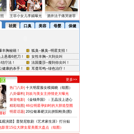
密照
王菲小女儿李嫣曝光
酒井法子痛哭谢罪
更多>>
热门八卦
|
十大明星脸女模揭晓（组图）
八卦爆料
|
刘欢与美女主持情史大曝光
第壹电影
|
《金钱帝国》：王晶没上进心
精彩组图
|
46位明星孕妇时的大胆造型图
明星话题
|
20位银幕硬汉比拼阳刚美(图)
撞衫
狐观演团】普契尼歌剧《艺术家生涯》打分贴
电影里15位大牌女星美图大盘点（组图）