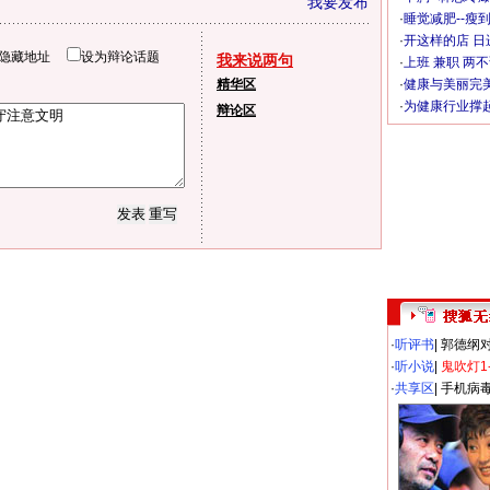
我要发布
·
睡觉减肥--瘦到
·
开这样的店 日进
隐藏地址
设为辩论话题
我来说两句
·
上班 兼职 两
精华区
·
健康与美丽完
·
为健康行业撑
辩论区
·
听评书
|
郭德纲
·
听小说
|
鬼吹灯1
·
共享区
|
手机病