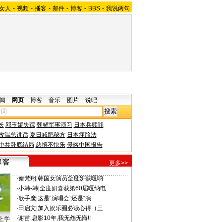
女人
-
视频
-
播客
-
邮件
-
博客
-
BBS
-
我说两句
闻
网页
博客
音乐
图片
说吧
长
邓玉娇失踪
朝鲜军事演习
日本兵赎罪
改温总讲话
夏日减肥秘方
日本瘦脸法
中共卧底结局
慈禧不快乐
侵略中国报告
更多>>
·
秦梵翔
|
韩国女演员全度妍获嘎呐
·
小韩-韩
|
全度妍喜获第60届嘎纳电
·
歌手魔
|
这是“演唱会”还是“演
·
田启文
|
加入娱乐圈必读心得（三
·
谢苗
|
息影10年,我无怨无悔!!
上学