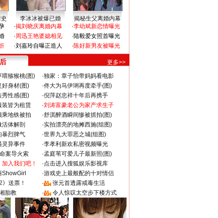
情史
李冰冰被爆已婚
揭秘生父离婚内幕
孕
·
揭刘晓庆离婚内幕
·
李幼斌新恋情曝光
婚
·
周迅王艳婆媳相见
·
陆毅爱女照首曝光
折
·
刘嘉玲自曝正造人
·
陈好新男友被曝光
 后
更多>>
喂猕猴桃(图)
·
独家：章子怡带妈妈看电影
好身材(图)
·
佟大为马伊琍再度牵手(图)
秀性感(图)
·
倪萍赵忠祥十年后再携手
服装皆为租赁
·
刘涛富豪老公为家产求生子
颜乘地铁被拍
·
舒淇醉酒瞬间惨被抓拍(图)
做活体解剖
·
实拍漂亮的地摊西施(组图)
的暴烈脾气
·
世界九大罪恶之城(组图)
遇灵异事件
·
李孝利新欢私密视频曝光
成命案导火索
·
孟庭苇可爱儿子最新照(图)
：加入我们吧！
·
点击进入搜狐娱乐影视库
howGirl
·
游戏史上最般配的十对情侣
2》送票！
·
张元首透露戒毒生活
湘胎教
·
令人惊叹太空步下楼方式