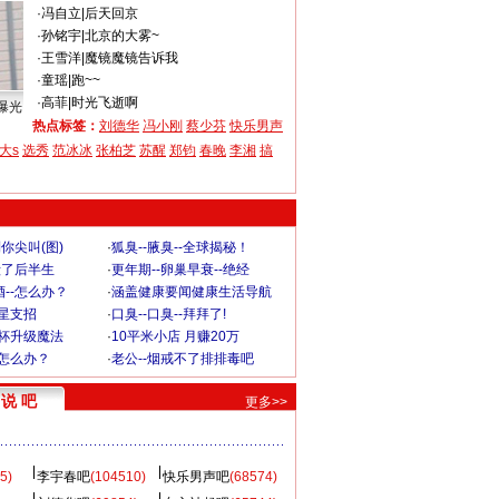
·
冯自立
|
后天回京
·
孙铭宇
|
北京的大雾~
·
王雪洋
|
魔镜魔镜告诉我
·
童瑶
|
跑~~
·
高菲
|
时光飞逝啊
曝光
热点标签：
刘德华
冯小刚
蔡少芬
快乐男声
大s
选秀
范冰冰
张柏芝
苏醒
郑钧
春晚
李湘
搞
你尖叫(图)
·
狐臭--腋臭--全球揭秘！
毁了后半生
·
更年期--卵巢早衰--绝经
--怎么办？
·
涵盖健康要闻健康生活导航
明星支招
·
口臭--口臭--拜拜了!
罩杯升级魔法
·
10平米小店 月赚20万
-怎么办？
·
老公--烟戒不了排排毒吧
说 吧
更多>>
5)
李宇春吧
(104510)
快乐男声吧
(68574)