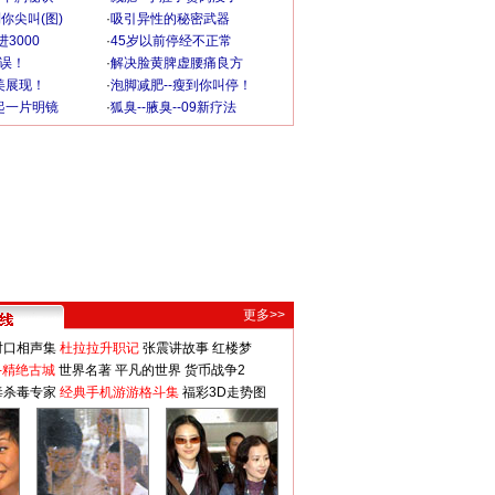
你尖叫(图)
·
吸引异性的秘密武器
3000
·
45岁以前停经不正常
不误！
·
解决脸黄脾虚腰痛良方
美展现！
·
泡脚减肥--瘦到你叫停！
起一片明镜
·
狐臭--腋臭--09新疗法
更多>>
对口相声集
杜拉拉升职记
张震讲故事
红楼梦
-精绝古城
世界名著
平凡的世界
货币战争2
毒杀毒专家
经典手机游游格斗集
福彩3D走势图