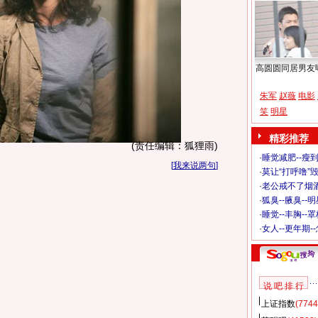
高圆圆同居男友
朱军
赵薇
电影
笑
明星
精彩推荐
(责任编辑：狐狸雨)
·
睡觉减肥--瘦到
[
我来说两句
]
·
莫让“打呼噜”
·
老公戒不了烟酒
·
狐臭--腋臭--
·
睡觉--丰胸--
·
女人--更年期-
说 吧 排 行
上证指数
(7744