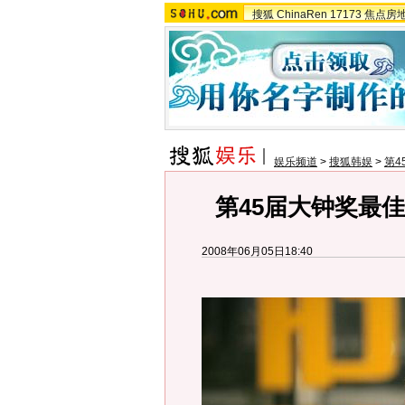
搜狐
ChinaRen
17173
焦点房
娱乐频道
>
搜狐韩娱
>
第4
第45届大钟奖最
2008年06月05日18:40