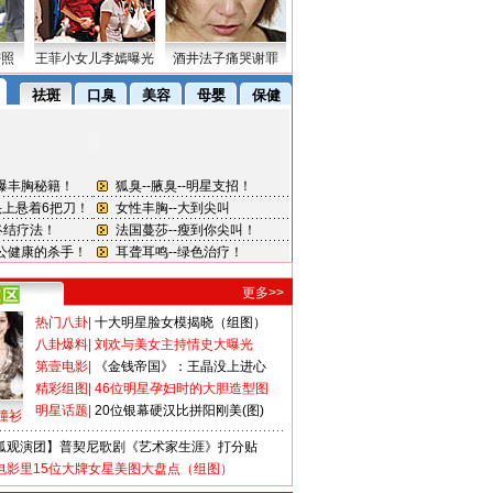
密照
王菲小女儿李嫣曝光
酒井法子痛哭谢罪
更多>>
热门八卦
|
十大明星脸女模揭晓（组图）
八卦爆料
|
刘欢与美女主持情史大曝光
第壹电影
|
《金钱帝国》：王晶没上进心
精彩组图
|
46位明星孕妇时的大胆造型图
明星话题
|
20位银幕硬汉比拼阳刚美(图)
撞衫
狐观演团】普契尼歌剧《艺术家生涯》打分贴
电影里15位大牌女星美图大盘点（组图）