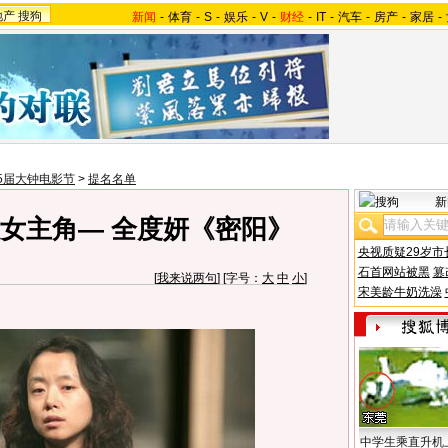
地产
搜狗
新闻
-
体育
-
S
-
娱乐
-
V
-
财经
-
IT
-
汽车
-
房产
-
家居
-
5届大钟电影节
>
提名名单
新
佳女主角— 全度妍《密阳》
央视质疑29岁市
石首网站被黑
篡
[
我来说两句
] [字号：
大
中
小
]
宋美龄牛奶洗澡
中学生乘直升机