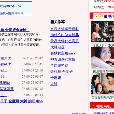
苏醒吧
(41523)
贴图吧
(68789)
最 热 
相关推荐
永乐大钟铸于何时
 全度妍金允珍...
暨第二届亚洲电影大奖颁奖典礼
为什么叫做大钟奖
展览中心举行,最引人注目的最佳
黄吕大钟什么意思
《密阳》的女演员全度妍获得...
谍战大片-《风
大钟电器
越狱女主角sara
女主角奖
07-11-23 20:42
神奇四侠女主角
获特别奖
07-06-08 14:41
全度妍档案
...
07-06-07 13:56
金柱赫 全度妍
闺房视频自拍
...
07-06-05 09:57
全度妍
颁奖献吻
07-05-28 07:57
大钟
笑逐颜开
07-05-28 07:12
...
07-05-22 09:44
自爆捉奸后恶梦
多关于
全度妍 大钟
的新闻>>
搜狐商机
·
丰胸--林志玲