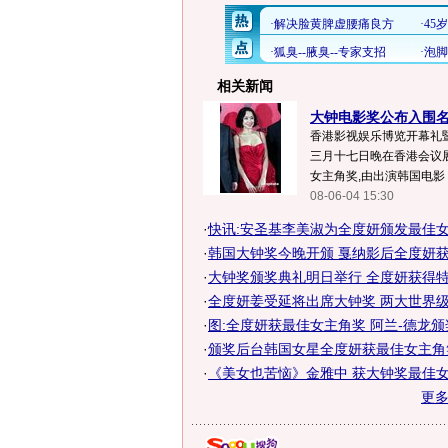
相关新闻
大钟电影奖公布入围名单
香港影视娱乐博览开幕礼
三月十七日晚在香港会议
女主角奖,由出演韩国电影
08-06-04 15:30
·
快讯:安圣基李美淑为全度妍颁发最佳
·
韩国大钟奖今晚开颁 戛纳影后全度妍
·
大钟奖颁奖典礼明日举行 全度妍获得特别
·
全度妍姜受延将出席大钟奖 两大世界级影
·
图:全度妍获最佳女主角奖 阿兰-德龙
·
颁奖后台韩国女星全度妍获最佳女主角
·
《美女也苦恼》金雅中 获大钟奖最佳女主
更