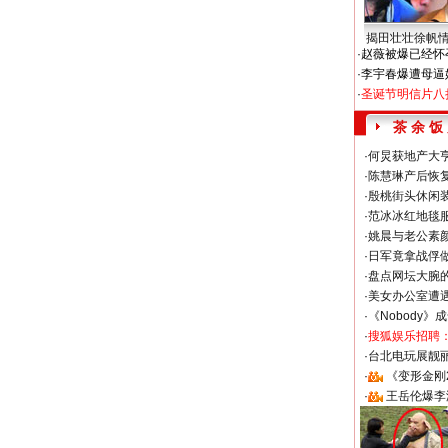
揭田壮壮徐帆
·
赵薇被爆已经怀
·
李宇春爆遭母逼
·
圣诞节明信片八
茶 余 饭
·
何炅获地产大亨
·
陈慧琳产后恢复
·
殷桃街头休闲装
·
范冰冰红地毯
·
姚晨与老公素
·
日军竟拿战俘
·
盘点网坛大腕
·
美女办公室遭
·
《Nobody》
·
搜狐娱乐招聘
·
台北电玩展靓丽S
·
《变形金刚
·
王岳伦爆李