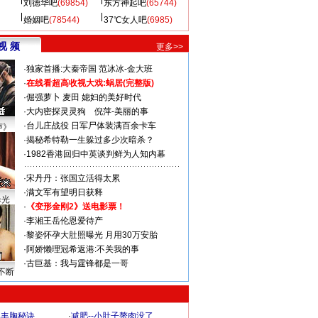
刘德华吧
(69854)
东方神起吧
(65744)
婚姻吧
(78544)
37℃女人吧
(6985)
视 频
更多>>
·
独家首播:大秦帝国
范冰冰-金大班
·
在线看超高收视大戏:
蜗居(完整版)
·
倔强萝卜
麦田
媳妇的美好时代
·
大内密探灵灵狗
倪萍-美丽的事
·
台儿庄战役 日军尸体装满百余卡车
声》
·
揭秘希特勒一生躲过多少次暗杀？
·
1982香港回归中英谈判鲜为人知内幕
·
宋丹丹：张国立活得太累
·
满文军有望明日获释
曝光
·
《变形金刚2》送电影票！
·
李湘王岳伦恩爱待产
·
黎姿怀孕大肚照曝光 月用30万安胎
·
阿娇懒理冠希返港:不关我的事
·
古巨基：我与霆锋都是一哥
不断
爆丰胸秘诀
·
减肥--小肚子赘肉没了