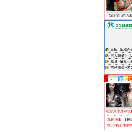
新版“西游”绝
范冰冰李冰冰大
戏剧演出
|
【搜
热门连载
|
刘烨