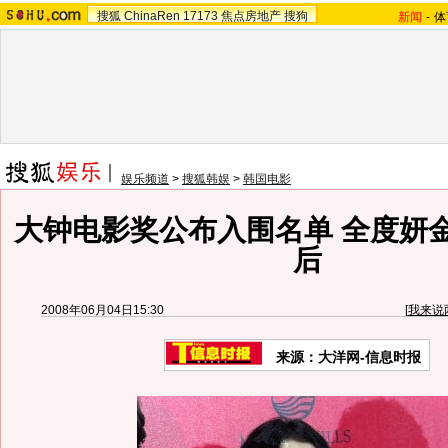
搜狐
ChinaRen
17173
焦点房地产
搜狗
新闻
-
体
娱乐频道
>
搜狐韩娱
>
韩国电影
大钟电影奖公布入围名单 全度妍
后
2008年06月04日15:30
[
我来说
来源：大洋网-信息时报