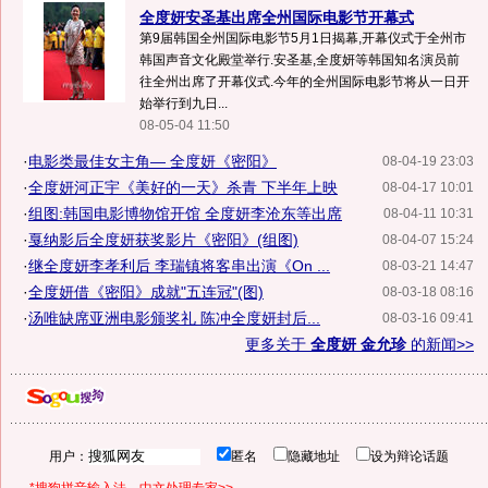
全度妍安圣基出席全州国际电影节开幕式
第9届韩国全州国际电影节5月1日揭幕,开幕仪式于全州市
韩国声音文化殿堂举行.安圣基,全度妍等韩国知名演员前
往全州出席了开幕仪式.今年的全州国际电影节将从一日开
始举行到九日...
08-05-04 11:50
·
电影类最佳女主角— 全度妍《密阳》
08-04-19 23:03
·
全度妍河正宇《美好的一天》杀青 下半年上映
08-04-17 10:01
·
组图:韩国电影博物馆开馆 全度妍李沧东等出席
08-04-11 10:31
·
戛纳影后全度妍获奖影片《密阳》(组图)
08-04-07 15:24
·
继全度妍李孝利后 李瑞镇将客串出演《On ...
08-03-21 14:47
·
全度妍借《密阳》成就"五连冠"(图)
08-03-18 08:16
·
汤唯缺席亚洲电影颁奖礼 陈冲全度妍封后...
08-03-16 09:41
更多关于
全度妍 金允珍
的新闻>>
用户：
匿名
隐藏地址
设为辩论话题