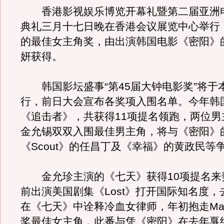
香港影视娱乐博览开幕礼暨第二届亚洲
典礼三月十七日晚在香港会议展览中心举行
的最佳女主角奖，由出演韩国电影《密阳》
妍获得。
韩国影坛盛事“第45届大钟电影奖”将于本
行，前日大会宣布各奖项入围名单。今年韩
《追击者》，共获得11项提名领跑，两位男
金允锡双双入围最佳男主角，将与《密阳》
《Scout》的任昌丁及《幸福》的黄政民等
金允珍主演的《七天》获得10项提名来
前出演美国剧集《Lost》打开国际知名度
在《七天》中诠释冷血女律师，年初抱走Max
奖最佳女主角，此番与凭《密阳》在去年戛