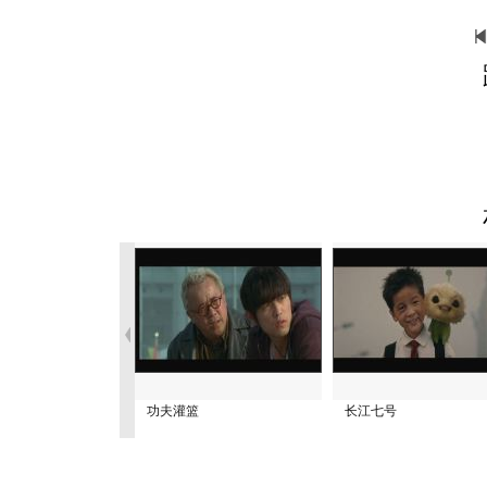
功夫灌篮
长江七号