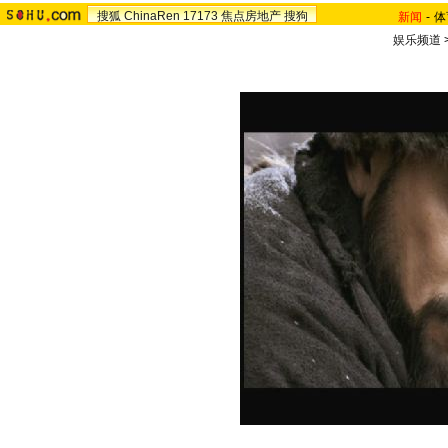
搜狐
ChinaRen
17173
焦点房地产
搜狗
新闻
-
体
娱乐频道