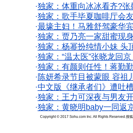
·
独家：体重向冰冰看齐?张
·
独家：歌手毕夏咖啡厅会友
·
最壕主妇！马雅舒驾豪华
·
独家：贾乃亮一家甜蜜现身
·
独家：杨幂扮纯情小妹 头
·
独家：“温太医”张晓龙回京
·
独家：有颜则任性！蒋勤
·
陈妍希录节目被蒙眼 容祖
·
中文版《继承者们》遭吐槽
·
独家：王力可深夜与男友开
·
独家：黄晓明baby一同返
Copyright © 2017 Sohu.com Inc. All Rights Reserved