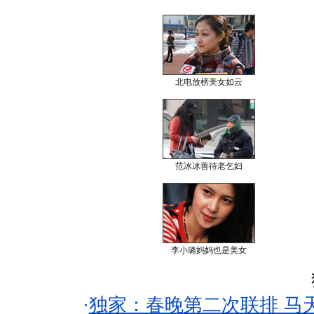
北电放榜美女如云
范冰冰善待老乞妇
李小璐妈妈也是美女
·
独家：春晚第二次联排 马