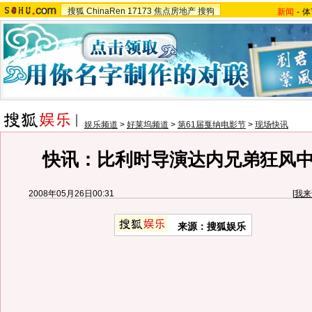
搜狐
ChinaRen
17173
焦点房地产
搜狗
新闻
-
体
娱乐频道
>
好莱坞频道
>
第61届戛纳电影节
>
现场快讯
快讯：比利时导演达内兄弟狂风
2008年05月26日00:31
[
我来
来源：搜狐娱乐