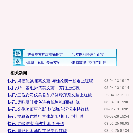
相关新闻
·
快讯:冯德伦紧随莫文蔚 与桂纶美一起走上红毯
08-04-13 19:17
·
快讯:郑中基毛舜筠莫文蔚一齐踏上红毯
08-04-13 19:14
·
快讯:三位女司仪吴君如郑裕玲郑秀文踏上红毯
08-04-13 19:11
·
快讯:梁咏琪啡黄色连身低胸礼服踏红毯
08-04-13 19:06
·
快讯:金像奖董事合影 林晓峰车沅沅主持红毯
08-04-13 18:05
·
快讯:搜狐首席执行官张朝阳独自走过红毯
08-02-28 19:54
·
快讯:红毯结束 颁奖礼即将开始
08-02-25 09:03
·
快讯:电影艺术学院主席亮相红毯
08-02-25 07:34