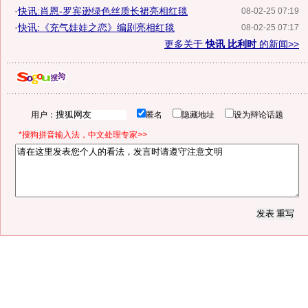
·
快讯:肖恩-罗宾逊绿色丝质长裙亮相红毯
08-02-25 07:19
·
快讯:《充气娃娃之恋》编剧亮相红毯
08-02-25 07:17
更多关于
快讯 比利时
的新闻>>
用户：
匿名
隐藏地址
设为辩论话题
*搜狗拼音输入法，中文处理专家>>