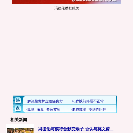
冯德伦携桂纶美
相关新闻
冯德伦与模特合影变矮子 否认与莫文蔚...