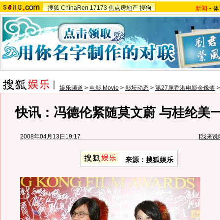
搜狐
ChinaRen
17173
焦点房地产
搜狗
新闻
-
体
娱乐频道
>
电影 Movie
>
影坛动态
>
第27届香港电影金像奖
快讯：冯德伦紧随莫文蔚 与桂纶美
2008年04月13日19:17
[
我来说
来源：搜狐娱乐