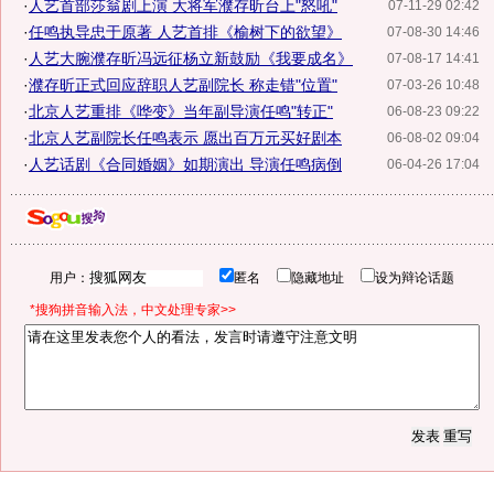
·
人艺首部莎翁剧上演 大将军濮存昕台上"怒吼"
07-11-29 02:42
·
任鸣执导忠于原著 人艺首排《榆树下的欲望》
07-08-30 14:46
·
人艺大腕濮存昕冯远征杨立新鼓励《我要成名》
07-08-17 14:41
·
濮存昕正式回应辞职人艺副院长 称走错"位置"
07-03-26 10:48
·
北京人艺重排《哗变》当年副导演任鸣"转正"
06-08-23 09:22
·
北京人艺副院长任鸣表示 愿出百万元买好剧本
06-08-02 09:04
·
人艺话剧《合同婚姻》如期演出 导演任鸣病倒
06-04-26 17:04
用户：
匿名
隐藏地址
设为辩论话题
*搜狗拼音输入法，中文处理专家>>