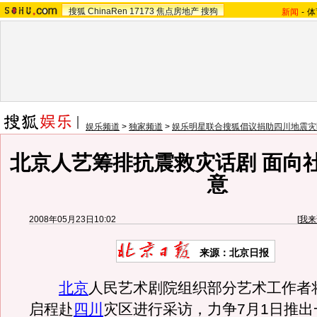
搜狐
ChinaRen
17173
焦点房地产
搜狗
新闻
-
体
娱乐频道
>
独家频道
>
娱乐明星联合搜狐倡议捐助四川地震灾
北京人艺筹排抗震救灾话剧 面向
意
2008年05月23日10:02
[
我来
来源：北京日报
北京
人民艺术剧院组织部分艺术工作者
启程赴
四川
灾区进行采访，力争7月1日推