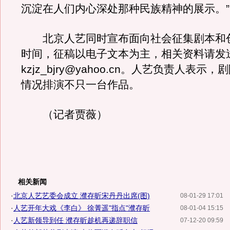
沉淀在人们内心深处那种民族精神的展示。”
北京人艺同时宣布面向社会征集剧本和
时间，征稿以电子文本为主，相关资料请发
kzjz_bjry@yahoo.cn。人艺负责人表示
情况排演不只一台作品。
（记者贾薇）
相关新闻
·
北京人艺艺委会成立 濮存昕宋丹丹出席(图)
08-01-29 17:01
·
人艺开年大戏《李白》 徐菁遥"指点"濮存昕
08-01-04 15:15
·
人艺新领导到任 濮存昕趁机再递辞职信
07-12-20 09:59