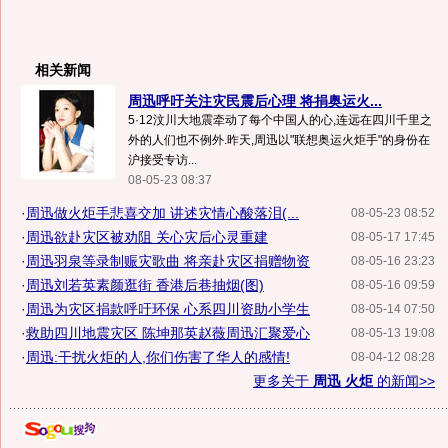
相关新闻
周迅呼吁关注灾民震后心理 将捐奥运火...
5·12汶川大地震牵动了每个中国人的心,连远在四川千里之
外的人们也不例外.昨天,周迅以"联想奥运火炬手"的身份在
沪接受专访...
08-05-23 08:37
·
周迅做火炬手悲喜交加 讲述灾情心酸落泪(...
08-05-23 08:52
·
周迅欲赴灾区被劝阻 关心灾后心灵重建
08-05-17 17:45
·
周迅羽泉等录制赈灾歌曲 将亲赴灾区捐赠物资
08-05-16 23:23
·
周迅刘若英素颜逛街 香港后巷抽烟(图)
08-05-16 09:59
·
周迅为灾区捐款呼吁环保 心系四川资助小学生
08-05-14 07:50
·
救助四川地震灾区 陈坤那英赵薇周迅汇聚爱心
08-05-13 19:08
·
周迅:干扰火炬的人,你们伤害了华人的感情!
08-04-12 08:28
更多关于
周迅 火炬
的新闻>>