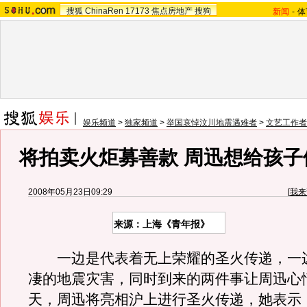
搜狐
ChinaRen
17173
焦点房地产
搜狗
新闻
-
体
娱乐频道
>
独家频道
>
举国哀悼汶川地震遇难者
>
文艺工作者
将拍卖火炬募善款 周迅想给孩子
2008年05月23日09:29
[
我来
来源：上海《青年报》
一边是代表着无上荣耀的圣火传递，一
凄的地震灾害，同时到来的两件事让周迅心
天，周迅将亮相沪上进行圣火传递，她表示