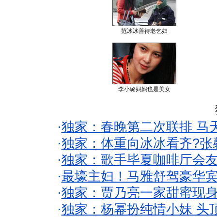
范冰冰善待老乞妇
李小璐妈妈也是美女
·
独家：春晚第二次联排 马
·
独家：体重向冰冰看齐?张
·
独家：歌手毕夏咖啡厅会友
·
最壕主妇！马雅舒驾豪华
·
独家：贾乃亮一家甜蜜现身
·
独家：杨幂扮纯情小妹 头